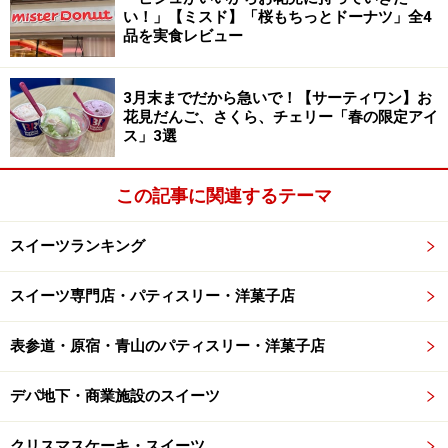
ッシュを混ぜ込んだムースで、爽やかな柚子とマンダリ
い！」【ミスド】「桜もちっとドーナツ」全4
品を実食レビュー
ンのムース、柚子風味チョコレートのビスキュイを包ん
でいます。さらに軽いシナモン風味のビスキュイも加わ
り、幾重にも重なる様々な香りが一つにまとまり、思い
3月末までだから急いで！【サーティワン】お
花見だんご、さくら、チェリー「春の限定アイ
がけないハーモニーが生まれます。ヘーゼルナッツ風味
ス」3選
とシトラスの絶妙なコンビネーションが魅力です。
この記事に関連するテーマ
スイーツランキング
スイーツ専門店・パティスリー・洋菓子店
表参道・原宿・青山のパティスリー・洋菓子店
デパ地下・商業施設のスイーツ
クリスマスケーキ・スイーツ