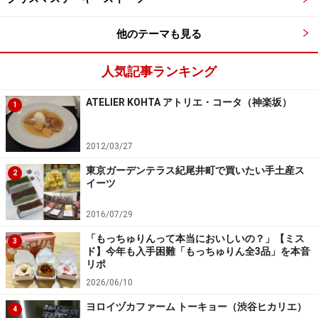
他のテーマも見る
クリスマスケーキ2017 概要
人気記事ランキング
パーク ハイアット 東京「ペストリー ブティック」
ATELIER KOHTA アトリエ・コータ（神楽坂）
1
東京都新宿区西新宿 3-7-1-2 パーク ハイアット 東京 2階
03-5323-3462 （11:00～19:00）
＜クリスマスケーキ＞
2012/03/27
予約期間：～12月21日（木）
東京ガーデンテラス紀尾井町で買いたい手土産ス
2
イーツ
販売期間： 2017年12月22日（金）～12月25日（月）
※クリスマス ケーキのお受け渡しは「ペストリー ブティ
2016/07/29
ック」店頭でのみ
「もっちゅりんって本当においしいの？」【ミス
3
http://restaurants.tokyo.park.hyatt.co.jp/xmas2017.html
ド】今年も入手困難「もっちゅりん全3品」を本音
リポ
2026/06/10
＜あわせて読みたい2017年のクリスマスケーキ関連記事
ヨロイヅカファーム トーキョー（渋谷ヒカリエ）
4