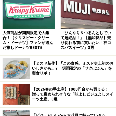
ブッシュ ヴェネト 4,500 円 16cm×8cm
まろやかなマスカルポーネムースと、しっとりとしたコ
ーヒースポンジを合わせた、ティラミス風のブッシュ ド
ノエル。サクサクとしたコーヒー風味サブレの軽い塩味
人気商品が期間限定で大集
「ひんやり＆つるんとしてい
がアクセントになり、味わいを引き締めてくれます。チ
合！【クリスピー・クリー
て超絶品！」【無印良品】売
ョコレートのリボンが揺れるスタイリッシュなフォルム
ム・ドーナツ】ファンが選ん
り切れる前に買いたい「神コ
だ推しドーナツBEST5
スパスイーツ」3選
が、心を緩ませてくれます。
【ミスド新作】「この食感、ミスド史上初のお
いしさかも…!?」期間限定の「サクぽふん」を
実食リポ！
ブッシュ ノワゼット
【2026春の手土産】1000円台から買える！
贈って褒められそうな「味よしビジュよしスイ
ーツ土産」3選
ブッシュ ノワゼット 4,500 円 16cm×8cm
濃厚なヘーゼルナッツ風味のミルクチョコレートのガナ
「ビジュがいいからお花見に持っていきた