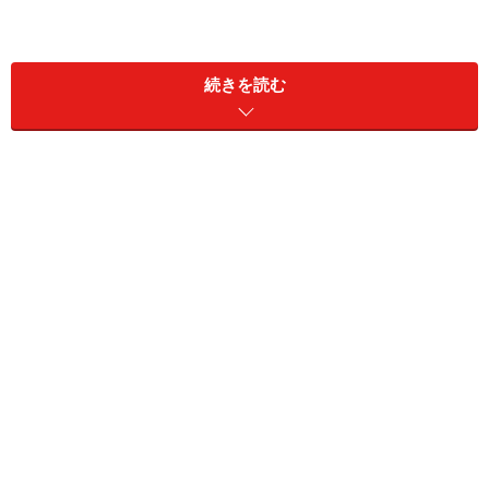
続きを読む
ブッシュ フレーズ 4,500 円 16cm×8cm
ミルキーな“あまおう”の優しい口どけの苺ムースの中に
は、ふんわりとしたピスタチオのビスキュイ、バニラ香
る軽いフロマージュ ブランのババロア、そして中心には
トロリとした苺のジュレが隠れ、苺のフレッシュな果実
感を演出しています。
スッキリとした味わいは食後でも軽やかに楽しむことが
でき、白ワインやシャンパンとも好相性です。食後にゆ
っくりと味わいたいクリスマスケーキです。