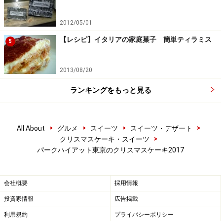
＞
ハイアットリージェンシー東京のクリスマスケーキ2017
2012/05/01
インターコンチネンタル東京ベイのクリスマスケーキ
【レシピ】イタリアの家庭菓子 簡単ティラミス
5
2017
ウェスティンホテル東京のクリスマスケーキ2017
2013/08/20
帝国ホテル東京のクリスマスケーキ2017
マンダリンオリエンタル東京のクリスマスケーキ2017
ランキングをもっと見る
ホテル雅叙園東京のクリスマスケーキ2017
パレスホテル東京のクリスマスケーキ2017
>
>
>
>
All About
グルメ
スイーツ
スイーツ・デザート
グランドハイアット東京のクリスマスケーキ2017
>
クリスマスケーキ・スイーツ
アンダーズ東京のクリスマスケーキ2017
パークハイアット東京のクリスマスケーキ2017
※記事内容は執筆時点のものです。最新の内容をご確認くださ
い。
※メニューや料金などのデータは、取材時または記事公開時点で
会社概要
採用情報
の内容です。
投資家情報
広告掲載
利用規約
プライバシーポリシー