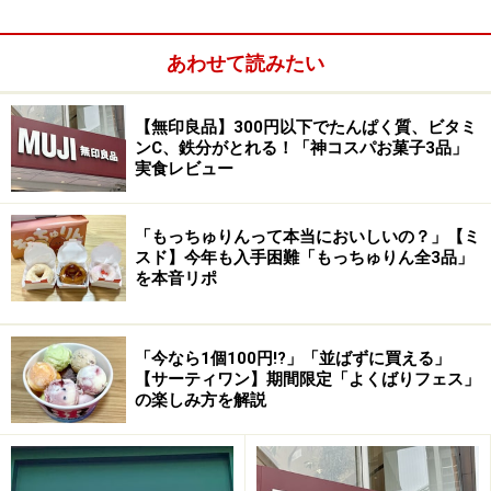
あわせて読みたい
ブッシュ ヴェネト
【無印良品】300円以下でたんぱく質、ビタミ
ンC、鉄分がとれる！「神コスパお菓子3品」
実食レビュー
「もっちゅりんって本当においしいの？」【ミ
スド】今年も入手困難「もっちゅりん全3品」
を本音リポ
「今なら1個100円!?」「並ばずに買える」
【サーティワン】期間限定「よくばりフェス」
の楽しみ方を解説