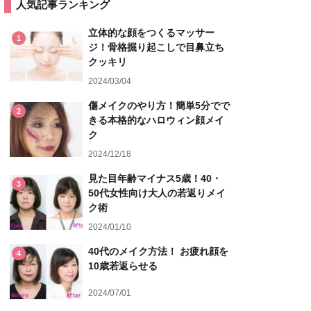
人気記事ランキング
立体的な顔をつくるマッサー
1
ジ！骨格掘り起こしで目鼻立ち
クッキリ
2024/03/04
傷メイクのやり方！簡単5分でで
2
きる本格的なハロウィン顔メイ
ク
2024/12/18
見た目年齢マイナス5歳！40・
3
50代女性向け大人の若返りメイ
ク術
2024/01/10
40代のメイク方法！ お疲れ顔を
4
10歳若返らせる
2024/07/01