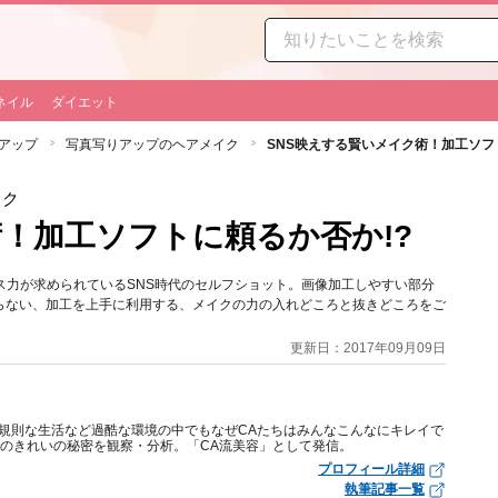
ネイル
ダイエット
アップ
写真写りアップのヘアメイク
SNS映えする賢いメイク術！加工ソフ
イク
術！加工ソフトに頼るか否か!?
ス力が求められているSNS時代のセルフショット。画像加工しやすい部分
らない、加工を上手に利用する、メイクの力の入れどころと抜きどころをご
更新日：2017年09月09日
規則な生活など過酷な環境の中でもなぜCAたちはみんなこんなにキレイで
Aのきれいの秘密を観察・分析。「CA流美容」として発信。
プロフィール詳細
執筆記事一覧