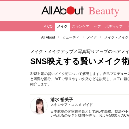
Beauty
MICO
メイク
スキンケア
ヘア
ボディケア
All About
ビューティ
メイク
メイク・メイク
メイク・メイクアップ
／写真写りアップのヘアメ
SNS映えする賢いメイク
SNS対応の賢いメイク術について解説します。自己プロデュー
と困難な部分、加工で陥りやすい失敗などを説明し、加工に頼
紹介します。
清水 裕美子
スキンケア・コスメ ガイド
日本航空の客室乗務員として約5年勤務。乾燥や不
いられるのか？と疑問を持ち、およそ5000人のC