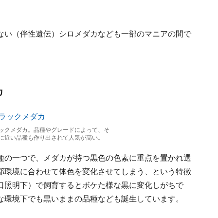
ない（伴性遺伝）シロメダカなども一部のマニアの間で
カ
ックメダカ。品種やグレードによって、そ
に近い品種も作り出されて人気が高い。
種の一つで、メダカが持つ黒色の色素に重点を置かれ選
部環境に合わせて体色を変化させてしまう、という特徴
口照明下）で飼育するとボケた様な黒に変化しがちで
な環境下でも黒いままの品種なども誕生しています。