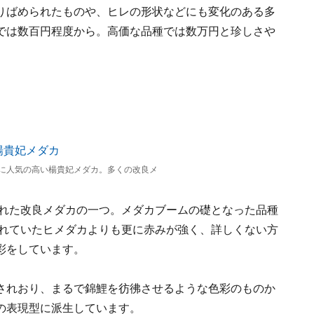
りばめられたものや、ヒレの形状などにも変化のある多
では数百円程度から。高価な品種では数万円と珍しさや
に人気の高い楊貴妃メダカ。多くの改良メ
られた改良メダカの一つ。メダカブームの礎となった品種
られていたヒメダカよりも更に赤みが強く、詳しくない方
彩をしています。
されおり、まるで錦鯉を彷彿させるような色彩のものか
の表現型に派生しています。