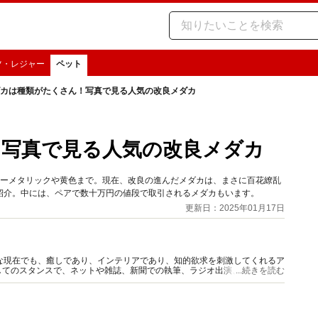
ツ・レジャー
ペット
カは種類がたくさん！写真で見る人気の改良メダカ
！写真で見る人気の改良メダカ
ルーメタリックや黄色まで。現在、改良の進んだメダカは、まさに百花繚乱
紹介。中には、ペアで数十万円の値段で取引されるメダカもいます。
更新日：2025年01月17日
な現在でも、癒しであり、インテリアであり、知的欲求を刺激してくれるア
してのスタンスで、ネットや雑誌、新聞での執筆、ラジオ出演、熱帯魚の撮
...続きを読む
D）の監修解説を行なう。