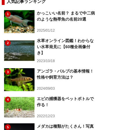
人気記事ランキング
かっこいい名前？ まるで中二病
1
のような熱帯魚の名前20選
2025/01/12
水草オンライン図鑑！わからな
2
い水草発見に【60種全画像付
き】
2023/10/18
アンゴラ・バルブの基本情報！
3
性格や飼育方法は？
2024/09/03
エビの捕獲器をペットボトルで
4
作る！
2022/12/23
メダカは種類がたくさん！写真
5