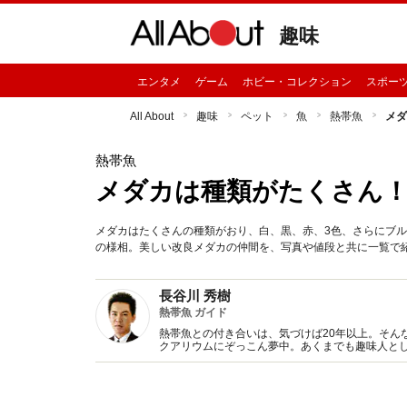
趣味
エンタメ
ゲーム
ホビー・コレクション
スポー
All About
趣味
ペット
魚
熱帯魚
メダ
熱帯魚
メダカは種類がたくさん
メダカはたくさんの種類がおり、白、黒、赤、3色、さらにブ
の様相。美しい改良メダカの仲間を、写真や値段と共に一覧で
長谷川 秀樹
熱帯魚 ガイド
熱帯魚との付き合いは、気づけば20年以上。そん
クアリウムにぞっこん夢中。あくまでも趣味人と
影などをこなす。直近では、熱帯魚映像図鑑（DV