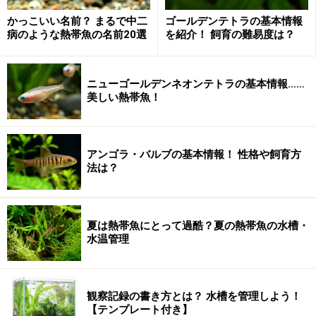
第3位 透明な体が魅力 トランスルーセントキャット
かっこいい名前？ まるで中二
ゴールデンテトラの基本情報
フィッシュ
病のような熱帯魚の名前20選
を紹介！ 飼育の難易度は？
第2位 色彩の美しさが特徴 ゴールデンハニードワー
フグラミー
ニューゴールデンネオンテトラの基本情報……
第1位 「熱帯魚飼育を初めて良かった」と感じられ
美しい熱帯魚！
る ネオンテトラ
熱帯魚飼育を始めてみよう
アンゴラ・バルブの基本情報！ 性格や飼育方
法は？
第3位 透明な体が魅力
トランスルーセントキャットフィッシュ
夏は熱帯魚にとって過酷？夏の熱帯魚の水槽・
水温管理
この透明感を見よ！骨までしっかり透けて見える
観察記録の書き方とは？ 水槽を管理しよう！
【テンプレート付き】
■水草とのコントラストが美しい