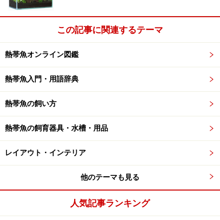
トランスルーセントキャットフィッシュは東南アジアに
生息するナマズの一種で、その特徴は何といってもこの
この記事に関連するテーマ
透明な体です。ここまで透明感のある魚は他にはほとん
どいません。透明な生物を飼育できること……これはアク
熱帯魚オンライン図鑑
アリストの大きな特権と言っても過言ではありません。
熱帯魚入門・用語辞典
しかもこの魚、ただ透明感を楽しめるだけではありませ
ん。光の当たる角度によって、透明な筋肉がプリズムの
熱帯魚の飼い方
ような効果を生み、虹のように輝きます。実はとても多
彩な色を楽しめる魚なのです。
熱帯魚の飼育器具・水槽・用品
※アクアリスト…熱帯魚などの水生動物を飼う人
レイアウト・インテリア
他のテーマも見る
特に、ろ過器等を使用して穏やかな水流を作り、沢山の
水草を植え込んだ水槽にこの魚を群泳させると、透明な
人気記事ランキング
体越しに揺らめく水草の緑が映え、とても涼しげで爽や
かな水槽になります。最初はなかなか難しいかもしれま