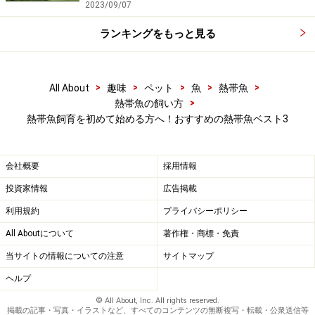
2023/09/07
ランキングをもっと見る
第2位 色彩の美しさが特徴
ゴールデンハニードワーフグラミー
>
>
>
>
>
All About
趣味
ペット
魚
熱帯魚
>
熱帯魚の飼い方
腹ビレを動かす仕草がとても可愛らしい
熱帯魚飼育を初めて始める方へ！おすすめの熱帯魚ベスト3
■独特の泳ぎ方が見所
会社概要
採用情報
ゴールデンハニードワーフグラミーはインドに生息する
ハニードワーフグラミーという魚の改良品種です。明る
投資家情報
広告掲載
いレモンイエローがとても美しく、繁殖期のオスはより
利用規約
プライバシーポリシー
色濃く、綺麗になります。
All Aboutについて
著作権・商標・免責
当サイトの情報についての注意
サイトマップ
非常にメリハリのある泳ぎ方が特徴で、少し動いたかと
ヘルプ
思うと、ピタッと止まるような独特な泳ぎ方です。触覚
© All About, Inc. All rights reserved.
のような腹ビレをひょこひょこと動かし、他個体やエサ
掲載の記事・写真・イラストなど、すべてのコンテンツの無断複写・転載・公衆送信等