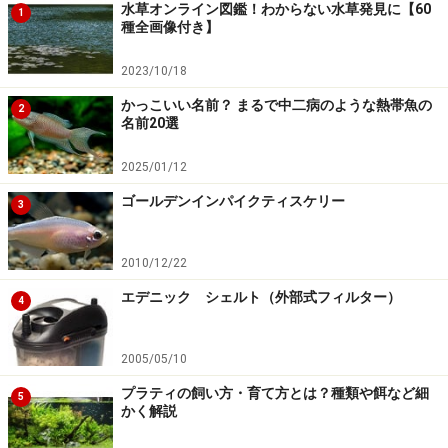
水草オンライン図鑑！わからない水草発見に【60
1
せんが、ぜひ機会があれば、水草たっぷりの水槽で飼育
種全画像付き】
されてみてはどうでしょう。
2023/10/18
かっこいい名前？ まるで中二病のような熱帯魚の
■水槽には何匹か入れよう
2
名前20選
群れで生活する魚なので、できるだけ匹数は多く入れる
ことをお勧めします。それなりの大きさには成長します
2025/01/12
ので、水槽は45センチ以上は欲しいところです。
ゴールデンインパイクティスケリー
3
■ろ過器は性能の良いものを使おう
2010/12/22
水質に対する順応性も高いですが、せっかくの魅力的な
エデニック シェルト（外部式フィルター）
4
透明な体も、水槽の水が汚れて濁っていては魅力半減で
す。やはり油断せずに定期的な水換えを行ったり、ろ過
2005/05/10
能力に余裕のあるろ過器を使用して、飼育水の透明感を
高く保つ事を意識して飼育されるのが良いのではないで
プラティの飼い方・育て方とは？種類や餌など細
5
かく解説
しょうか。