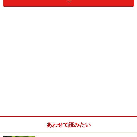
ます。
そして何故、「メダカ」や「金魚」ではなく、「熱帯
魚」を飼育するのかということです。私を始め、多くの
熱帯魚ファンは、他では味わうことのできない魅力を熱
帯魚の中に見ていると思うのです。それは、今まで見た
ことのない派手な体色だったり、独特な習性だったり、
繁殖行動の楽しさだったり……。
そんな訳で、今回ご紹介する熱帯魚は、「ああ、熱帯魚
の飼育を始めて良かった」と思えるようなチョイスを心
がけたつもりです。さらに、せっかく熱帯魚を飼育する
のですから、熱帯魚らしい華やかな印象の水槽にしたい
ところです。癒しのインテリアとしても最高な物になり
あわせて読みたい
ますよ。