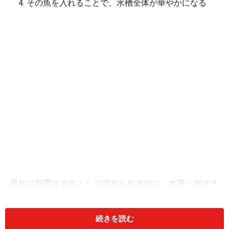
その魚を入れることで、水槽全体が華やかになる
最初に飼育する魚として求められるのは、水質に対する
順応性が高く、丈夫であること。また、魚同士がケンカ
してボロボロになる姿を見たい人もいないと思うので、
続きを読む
あまり争いを好まない魚種を選択するのが良いと思われ