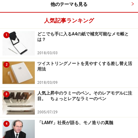
他のテーマも見る
人気記事ランキング
鉛筆ユーザーにうれしいペンケース
どこでも手に入るA4の紙で補充可能なメモ帳と
1
は？
2018/03/03
ペンシルケース 1,800円（税別）
ツイストリングノートを見やすくする差し替え活
2
用法
世界中から個性的なペンを輸入しているプリコ社。今回
2018/03/09
の展示内容は鉛筆が多い印象だった。今ひそかに大人向
人気上昇中のラミーのペン。そのレアモデルに注
け鉛筆のブームが来ているように個人的に感じている。
3
目。 ちょっとレアなラミーのペン
そんな中私が注目したのが、25～26本は入る大容量の鉛
筆専用ペンケースだ。鉛筆をHB、B、2Bといった硬度別
2005/07/29
に、または色鉛筆を入れて色別に入れたりするのに最適
「LAMY」社長が語る、モノ造りの真髄
4
である。