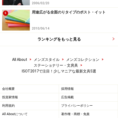
2006/02/20
一本一本のペンポケットがやや短めだなと思ったが、鉛
用途広がる全面のりタイプのポスト・イット
5
筆は使い込むほどにどんどん削って短くなるので、この
方がたしかに使いやすい。
2010/06/14
ランキングをもっと見る
ドイツの筆記具ブランド「シュナイダー」
>
>
>
All About
メンズスタイル
メンズコレクション
>
ステーショナリー・文房具
ドイツの筆記具ブランド「シュナイダー」
ISOT2017で注目！少しマニアな最新文具5選
海外の展示会ではよく見かけるドイツのペンブランド
会社概要
採用情報
「シュナイダー」。高級筆記具というよりも普段使いで
投資家情報
広告掲載
楽しめる一般筆記具が中心だ。注目すべきはそのデザイ
利用規約
プライバシーポリシー
ンで、個性的なフォルムのものが多い。その「シュナイ
All Aboutについて
著作権・商標・免責
ダー」がこのほど日本に正式上陸を果たした。つまり、