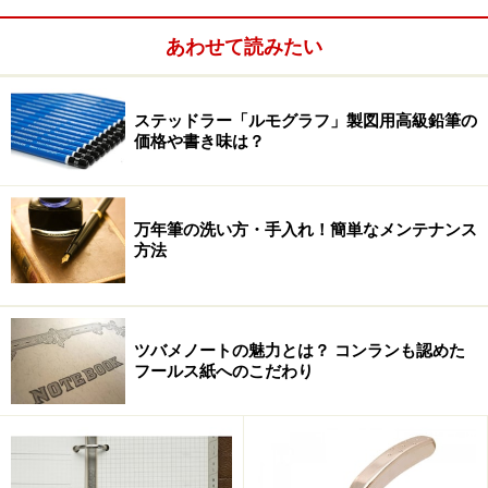
あわせて読みたい
中に入れる書類の量にかかわらず、常に拡げた状態を保持で
きる
ステッドラー「ルモグラフ」製図用高級鉛筆の
価格や書き味は？
さらになるほどと思ったのが、各フォルダーについたイ
ンデックスが左右ギリギリまで長くなっているところ。
これはフォルダーの口がたわんだりしないようにするた
万年筆の洗い方・手入れ！簡単なメンテナンス
めだという。サイズも考えられており、内寸31.7cm幅の
方法
引き出しにも入れておけるという。かゆいところに手が
届く進化系アコーディオンファイルだ。
ツバメノートの魅力とは？ コンランも認めた
フールス紙へのこだわり
各フォルダーがたわまないようにする長いインデックス