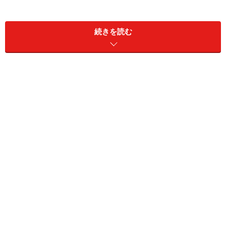
一般的なアコーディオン式ファイルは拡げて手を放す
続きを読む
と、もとに戻って縮んでしまうものが多かったが、これ
はその点を改良している。ファイルを拡げきった状態で
ドキュメントボックスの後ろの両側からアームを引き出
す、それを折り曲げてボックスの先端に差し込んでい
く。こうすると、ボックスは拡げた状態で固定できるの
だ。
ボックスの後ろ（両側）からこのようにアームを引き出す
そのアームを拡げたボックスの前のスリットに差し込む