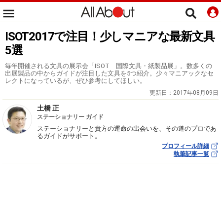
ISOT2017で注目！少しマニアな最新文具
5選
毎年開催される文具の展示会「ISOT 国際文具・紙製品展」。数多くの
出展製品の中からガイドが注目した文具を5つ紹介。少々マニアックなセ
レクトになっているが、ぜひ参考にしてほしい。
更新日：
2017年08月09日
土橋 正
ステーショナリー ガイド
ステーショナリーと貴方の運命の出会いを、その道のプロであ
るガイドがサポート。
プロフィール詳細
執筆記事一覧