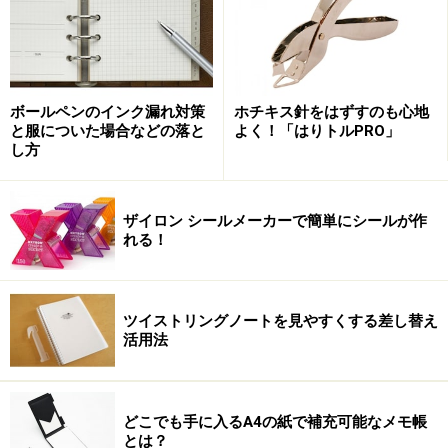
すき間時間に日記が書ける
ボールペンのインク漏れ対策
ホチキス針をはずすのも心地
デザインフィル スキマ日記 全3色 各900円（税別）
と服についた場合などの落と
よく！「はりトルPRO」
し方
「ライフログ」という言葉もすっかり定着し、日々の身
近な記録をとる人は増えている。日々の記録と言えば、
ザイロン シールメーカーで簡単にシールが作
れる！
昔ながらの日記があり、ライフログ人気もあって、日記
が再注目されている。この「スキマ日記」は、その日記
を現代風にアレンジしたものだ。
ツイストリングノートを見やすくする差し替え
活用法
手の平サイズのコンパクトさ
どこでも手に入るA4の紙で補充可能なメモ帳
とは？