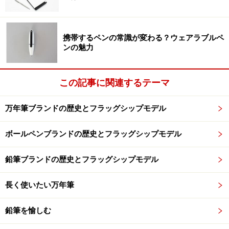
スリムサイズの手帳ほどのコンパクトさ、そして薄さ。
日記というと分厚いものが多いので新鮮な印象だ。記入
携帯するペンの常識が変わる？ウェアラブルペ
スペースは、その日の「出来事」とその詳細を数行書く
ンの魅力
というシンプルフォーマット。1ページが4等分されてい
るので、書ける分量としては少ないが、その分この薄さ
この記事に関連するテーマ
でも448個分の出来事が書けてしまう。
万年筆ブランドの歴史とフラッグシップモデル
1日に出来事を1個書くのもよし、出来事がたくさんあれ
ば、1日に何個書いたっていい。また、日付がないフリ
ボールペンブランドの歴史とフラッグシップモデル
ータイプのため、毎日書く必要もない。手帳のすき間に
さしこんで、思いついた時に書くというライトな日記で
鉛筆ブランドの歴史とフラッグシップモデル
ある。
長く使いたい万年筆
鉛筆を愉しむ
1ページ4個分の出来事が書き込める