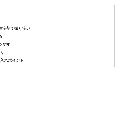
性洗剤で振り洗い
る
乾かす
く
入れポイント