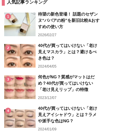
人気記事ランキング
待望の新色登場！ 話題のセザン
1
ヌ“ババアの粉”を新旧比較&おす
すめの使い方
2026/02/27
40代が買ってはいけない「老け
2
見えマスカラ」とは？避けるべ
き色は？
2024/04/05
何色がNG？質感がマットはだ
3
め？40代が買ってはいけない
「老け見えリップ」の特徴
2023/12/07
40代が買ってはいけない「老け
4
見えアイシャドウ」とは？ラメ
や派手な色はNG？
2024/01/09