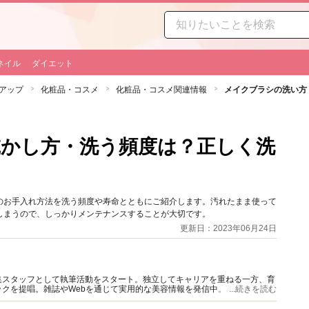
ネイル
ダイエット
アップ
化粧品・コスメ
化粧品・コスメ関連情報
メイクブラシの洗い方
かし方・洗う頻度は？正しく洗
のお手入れ方法を洗う頻度や寿命とともにご紹介します。汚れたまま使って
しまうので、しっかりメンテナンスすることが大切です。
更新日：2023年06月24日
集スタッフとして執筆活動をスタート。独立してキャリアを重ねる一方、育
クを提唱。雑誌やWebを通じて実用的な美容情報を発信中。著書に「時短
...続きを読む