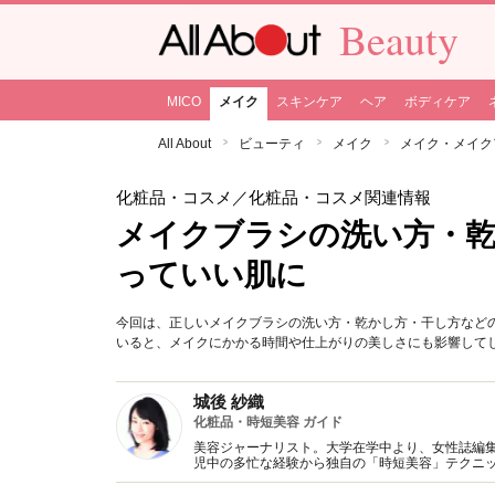
Beauty
MICO
メイク
スキンケア
ヘア
ボディケア
All About
ビューティ
メイク
メイク・メイク
化粧品・コスメ
／化粧品・コスメ関連情報
メイクブラシの洗い方・乾
っていい肌に
今回は、正しいメイクブラシの洗い方・乾かし方・干し方など
いると、メイクにかかる時間や仕上がりの美しさにも影響して
城後 紗織
化粧品・時短美容 ガイド
美容ジャーナリスト。大学在学中より、女性誌編
児中の多忙な経験から独自の「時短美容」テクニッ
メイクbeauty」がある。