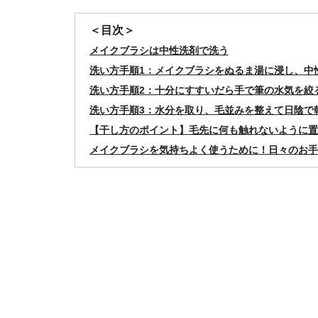
＜目次＞
メイクブラシは中性洗剤で洗う
洗い方手順1：メイクブラシをぬるま湯に浸し、中
洗い方手順2：十分にすすいだら手で筆の水気を絞
洗い方手順3：水分を取り、毛並みを整えて日陰で
【干し方のポイント】毛先に何も触れないように置
メイクブラシを気持ちよく使うために！日々のお手