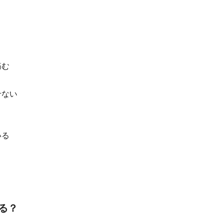
。
痛む
せない
いる
る？