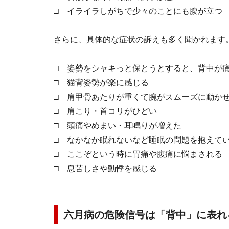
□ イライラしがちで少々のことにも腹が立つ
さらに、具体的な症状の訴えも多く聞かれます
□ 姿勢をシャキっと保とうとすると、背中が
□ 猫背姿勢が楽に感じる
□ 肩甲骨あたりが重くて腕がスムーズに動か
□ 肩こり・首コリがひどい
□ 頭痛やめまい・耳鳴りが増えた
□ なかなか眠れないなど睡眠の問題を抱えて
□ ここぞという時に胃痛や腹痛に悩まされる
□ 息苦しさや動悸を感じる
六月病の危険信号は「背中」に表れ