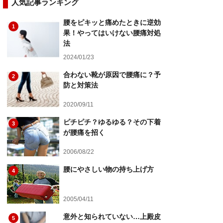
人気記事ランキング
腰をピキッと痛めたときに逆効
1
果！やってはいけない腰痛対処
法
2024/01/23
合わない靴が原因で腰痛に？予
2
防と対策法
2020/09/11
ピチピチ？ゆるゆる？その下着
3
が腰痛を招く
2006/08/22
腰にやさしい物の持ち上げ方
4
2005/04/11
意外と知られていない…上殿皮
5