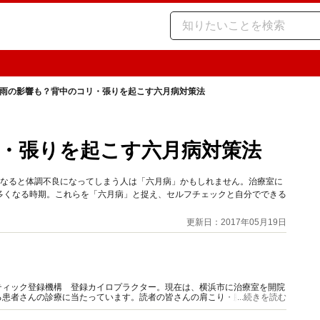
雨の影響も？背中のコリ・張りを起こす六月病対策法
・張りを起こす六月病対策法
になると体調不良になってしまう人は「六月病」かもしれません。治療室に
多くなる時期。これらを「六月病」と捉え、セルフチェックと自分でできる
更新日：2017年05月19日
ティック登録機構 登録カイロプラクター。現在は、横浜市に治療室を開院
る患者さんの診療に当たっています。読者の皆さんの肩こり・腰痛の緩和や
...続きを読む
ます。