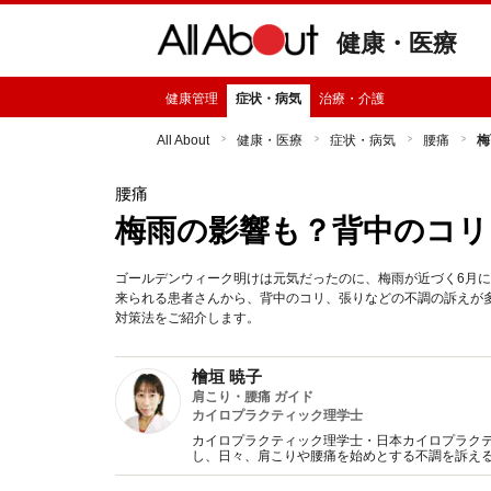
健康・医療
健康管理
症状・病気
治療・介護
All About
健康・医療
症状・病気
腰痛
梅
腰痛
梅雨の影響も？背中のコリ
ゴールデンウィーク明けは元気だったのに、梅雨が近づく6月
来られる患者さんから、背中のコリ、張りなどの不調の訴えが
対策法をご紹介します。
檜垣 暁子
肩こり・腰痛 ガイド
カイロプラクティック理学士
カイロプラクティック理学士・日本カイロプラク
し、日々、肩こりや腰痛を始めとする不調を訴え
予防に役立つよう、詳しい情報をお伝えしていき