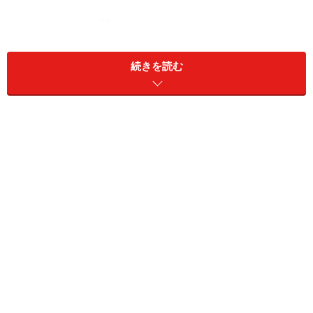
退職所得控除の計算
続きを読む
公的年金控除とは？
また、iDeCoで積み立てた資金を分割して年金で受け取
る場合は、国民年金や厚生年金と同様に雑所得扱いとな
り、「公的年金控除」を差し引くことができます。年金
として受け取る場合の雑所得は、公的年金や企業年金な
ど、年金形式で受け取る金額を合算した収入金額から、
公的年金控除を差し引いて算出します。