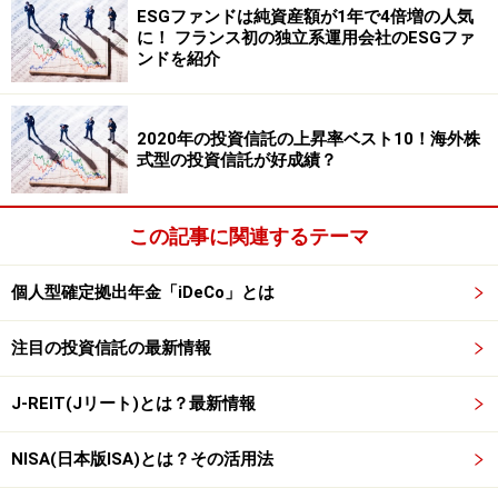
ESGファンドは純資産額が1年で4倍増の人気
※記事内容は執筆時点のものです。最新の内容をご確認くださ
に！ フランス初の独立系運用会社のESGファ
い。
本記事の内容は一般的な情報提供を目的としており、特定の金融
ンドを紹介
商品や投資行動を推奨するものではありません。
投資や資産運用に関する最終的なご判断はご自身の責任において
行ってください。
2020年の投資信託の上昇率ベスト10！海外株
掲載情報の正確性・完全性については十分に配慮しております
が、その内容を保証するものではなく、これに基づく損失・損害
式型の投資信託が好成績？
などについて当社は一切の責任を負いません。
最新の情報や詳細については、必ず各金融機関やサービス提供者
の公式情報をご確認ください。
この記事に関連するテーマ
【編集部からのお知らせ】
個人型確定拠出年金「iDeCo」とは
・「家計」について、
アンケート（2026/8/31まで）
を実施
中です！
※抽選で20名にAmazonギフト券1000円分プレゼント
注目の投資信託の最新情報
※謝礼付きの限定アンケートやモニター企画に参加が可能に
なります
J-REIT(Jリート)とは？最新情報
NISA(日本版ISA)とは？その活用法