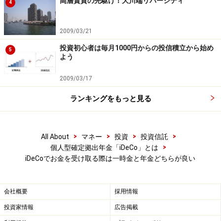
高層賃貸の先駆け！大川端リバーシティ
4
2009/03/21
投資初心者は毎月1000円からの投信積立から始め
5
よう
2009/03/17
ランキングをもっと見る
>
>
>
>
All About
マネー
投資
投資信託
>
個人型確定拠出年金「iDeCo」とは
iDeCoでお金を受け取る際は一時金と年金どちらが良い
会社概要
採用情報
投資家情報
広告掲載