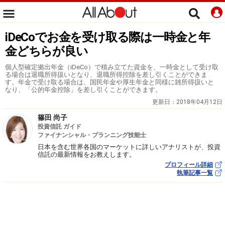
iDeCoでお金を受け取る際は一時金と年
金どちらが良い
個人型確定拠出年金（iDeCo）で積み立てた資金を、一時金として受け取
る場合は退職所得扱いとなり、退職所得控除を差し引くことができま
す。年金で受け取る場合は、国民年金や厚生年金と同様に雑所得扱いと
なり、「公的年金控除」を差し引くことができます。
更新日：
2018年04月12日
篠田 尚子
投資信託 ガイド
ファイナンシャル・プランニング技能士
日本を含む世界各国のマーケットに詳しいアナリストが、投資
信託の最新情報をお教えします。
プロフィール詳細
執筆記事一覧