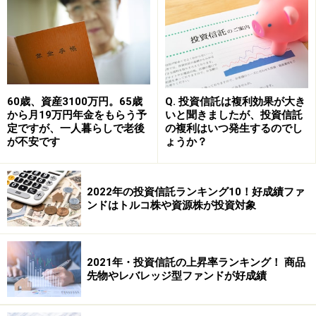
公的年金等控除額の計算
実際に一時金として受け取るか、年金として受け取るか
の決定は、加入時ではなく、60歳以降の受給手続きの際
60歳、資産3100万円。65歳
Q. 投資信託は複利効果が大き
に行っていただきます。受給に際しては、iDeCo以外の
から月19万円年金をもらう予
いと聞きましたが、投資信託
定ですが、一人暮らしで老後
の複利はいつ発生するのでし
退職所得のほか、公的年金の給付予定額も考慮に入れた
が不安です
ょうか？
上で、最終的な受取方法とタイミングを決めることをお
すすめします。
2022年の投資信託ランキング10！好成績ファ
ンドはトルコ株や資源株が投資対象
【関連記事】
投資信託の売り時はいつ？
2021年・投資信託の上昇率ランキング！ 商品
分散投資の落とし穴、分散させすぎは逆効果！
先物やレバレッジ型ファンドが好成績
あなたが今すぐつみたてNISAをやるべき理由