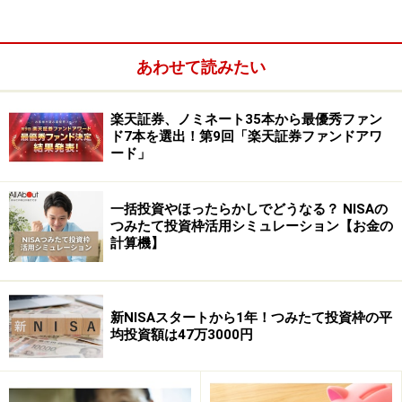
あわせて読みたい
楽天証券、ノミネート35本から最優秀ファン
ド7本を選出！第9回「楽天証券ファンドアワ
ード」
一括投資やほったらかしでどうなる？ NISAの
公的年金控除額の計算式は、65歳未満と65歳以上で異な
つみたて投資枠活用シミュレーション【お金の
り、収入金額によっても異なります。なお、公的年金の
計算機】
収入（予定）額が多い方がiDeCoで年金受取を選択する
と、雑所得として課税される額が大きくなるだけでな
く、健康保険料や介護保険料の負担が重くなる可能性も
新NISAスタートから1年！つみたて投資枠の平
均投資額は47万3000円
ありますので注意しましょう。