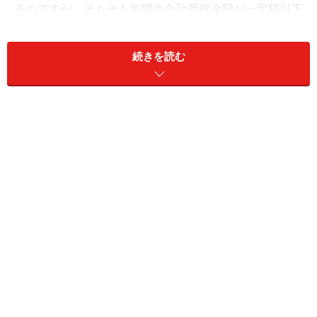
るのですが、そもそも年間の合計所得金額が一定額以下
の主婦（主夫）は、配偶者控除、または、配偶者特別控
除を受けており、世帯としての税負担は軽減されていま
続きを読む
す。「税負担の公平性」という所得控除の原則は、こう
して保たれているのです。
住宅ローン控除との併用は可能？
所得控除にまつわるご質問の中で最も多いのが、住宅ロ
ーン控除（住宅借入金等特別控除）との関連性です。具
体的には、「住宅ローン控除を受けていますが、iDeCo
で所得控除を受けることはできますか？」というご質問
です。住宅ローン控除は、算出された税額から一定額を
直接差し引くことができる税額控除で、所得控除とは別
物です。両者の関係を図に表すと以下のようになりま
す。