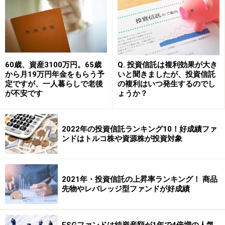
iDeCo徹底解説！第1回「確定拠出年金」とは？
投資信託の売り時はいつ？
分散投資の落とし穴、分散させすぎは逆効果！
60歳、資産3100万円。65歳
Q. 投資信託は複利効果が大き
※記事内容は執筆時点のものです。最新の内容をご確認くださ
から月19万円年金をもらう予
いと聞きましたが、投資信託
い。
定ですが、一人暮らしで老後
の複利はいつ発生するのでし
本記事の内容は一般的な情報提供を目的としており、特定の金融
が不安です
ょうか？
商品や投資行動を推奨するものではありません。
投資や資産運用に関する最終的なご判断はご自身の責任において
行ってください。
掲載情報の正確性・完全性については十分に配慮しております
2022年の投資信託ランキング10！好成績ファ
が、その内容を保証するものではなく、これに基づく損失・損害
ンドはトルコ株や資源株が投資対象
などについて当社は一切の責任を負いません。
最新の情報や詳細については、必ず各金融機関やサービス提供者
の公式情報をご確認ください。
2021年・投資信託の上昇率ランキング！ 商品
【編集部からのお知らせ】
先物やレバレッジ型ファンドが好成績
・「家計」について、
アンケート（2026/8/31まで）
を実施
中です！
※抽選で20名にAmazonギフト券1000円分プレゼント
※謝礼付きの限定アンケートやモニター企画に参加が可能に