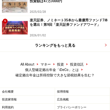
投資額は47万3000円
2025/02/28
楽天証券、ノミネート35本から最優秀ファンド7本
5
を選出！第9回「楽天証券ファンドアワード」
2026/01/02
ランキングをもっと見る
>
>
>
>
All About
マネー
投資
投資信託
>
個人型確定拠出年金「iDeCo」とは
確定拠出年金は所得控除で大きな節税効果を生む？
会社概要
採用情報
投資家情報
広告掲載
利用規約
プライバシーポリシー