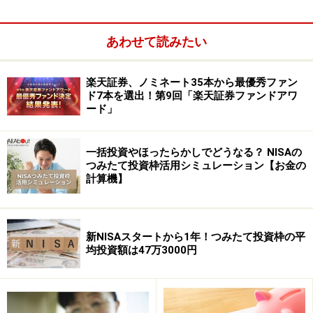
あわせて読みたい
所得控除と税額控除の関係性
楽天証券、ノミネート35本から最優秀ファン
ド7本を選出！第9回「楽天証券ファンドアワ
ード」
住宅ローン控除を受けているからといって、所得控除が
減額されることはありません。しかし、所得控除によっ
一括投資やほったらかしでどうなる？ NISAの
て課税所得が圧縮された結果、納めるべき年税額が少な
つみたて投資枠活用シミュレーション【お金の
計算機】
くなり、住宅ローン控除額を引ききれなくなることはあ
り得ます。決して損をしているわけではありませんが、
住宅ローン控除の恩恵を最大限に享受できない可能性が
新NISAスタートから1年！つみたて投資枠の平
出てくるのです。年税額が少なく、ローン残高が多い方
均投資額は47万3000円
は、いま一度確認してみてください。
【関連記事】