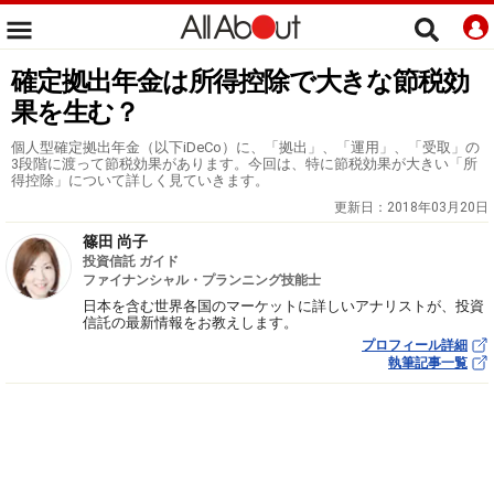
確定拠出年金は所得控除で大きな節税効
果を生む？
個人型確定拠出年金（以下iDeCo）に、「拠出」、「運用」、「受取」の
3段階に渡って節税効果があります。今回は、特に節税効果が大きい「所
得控除」について詳しく見ていきます。
更新日：
2018年03月20日
篠田 尚子
投資信託 ガイド
ファイナンシャル・プランニング技能士
日本を含む世界各国のマーケットに詳しいアナリストが、投資
信託の最新情報をお教えします。
プロフィール詳細
執筆記事一覧