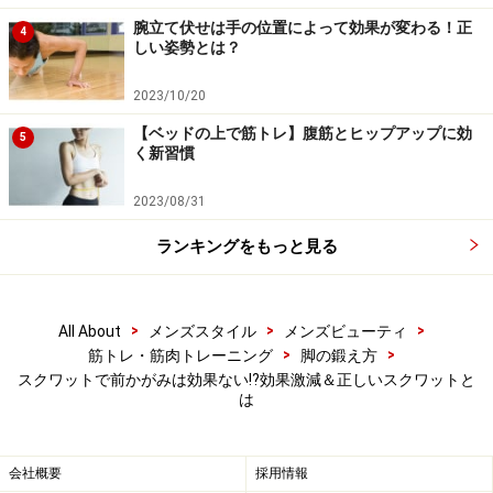
腕立て伏せは手の位置によって効果が変わる！正
4
しい姿勢とは？
2023/10/20
【ベッドの上で筋トレ】腹筋とヒップアップに効
5
く新習慣
本当に効く！正しい基本のスクワットのや
2023/08/31
り方
ランキングをもっと見る
それでは、スクワットの基本フォームをチェックしてい
きましょう。
>
>
>
All About
メンズスタイル
メンズビューティ
>
>
筋トレ・筋肉トレーニング
脚の鍛え方
STEP1
スクワットで前かがみは効果ない⁉効果激減＆正しいスクワットと
は
1．両足を肩幅くらいに広げ、つま先を前に向ける
会社概要
採用情報