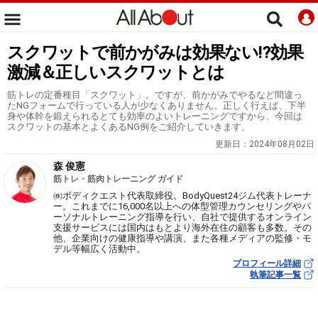
スクワットで前かがみは効果ない⁉効果
激減＆正しいスクワットとは
筋トレの定番種目「スクワット」。ですが、前かがみでやるなど間違っ
たNGフォームで行っている人が少なくありません。正しく行えば、下半
身や体幹を鍛えられるとても効率のよいトレーニングですから、今回は
スクワットの基本とよくあるNG例をご紹介していきます。
更新日：
2024年08月02日
森 俊憲
筋トレ・筋肉トレーニング ガイド
㈱ボディクエスト代表取締役。BodyQuest24ジム代表トレーナ
ー。これまでに16,000名以上への体型管理カウンセリングやパ
ーソナルトレーニング指導を行い、自社で提供するオンライン
支援サービスには国内はもとより海外在住の顧客も多数。その
他、企業向けの健康指導や講演、また各種メディアの監修・モ
デル等幅広く活動中。
プロフィール詳細
執筆記事一覧