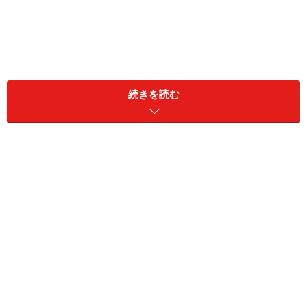
続きを読む
＜目次＞
NGスクワット例1：前かがみになっている
NGスクワット例2：ヒザがつま先より前に出ている
その他のよくあるNGスクワット勘違い例
本当に効く！正しい基本のスクワットのやり方
正しい基本のスクワットのポイント