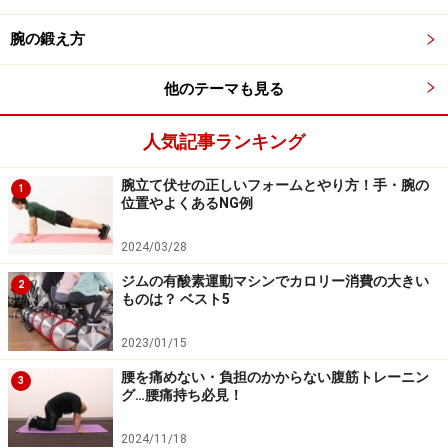
くありません。無理して行うことで、ヒザに負担がかか
腕の鍛え方
り、痛めてしまう可能性もあります。継続するのに適し
たフォームではありません。
他のテーマも見る
■無理して多くの回数をこなす
人気記事ランキング
無理して回数をこなす方が筋肉が鍛えられると思ってい
る方もいますが、自分のキャパシティを超えることで、
腕立て伏せの正しいフォームとやり方！手・腕の
1
位置やよくあるNG例
ヒザや腰を体を痛めることがあります。基本的に10回を
1セットとして、自分の体力に応じてセット数を増やす
2024/03/28
方法がおすすめです。
ジムの有酸素運動マシンでカロリー消費の大きい
2
ものは？ ベスト5
2023/01/15
腰を痛めない・負担のかからない腹筋トレーニン
3
グ…腰痛持ち必見！
2024/11/18