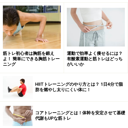
自己流のスクワットをやっている方も多いと思います
が、できれば一度鏡を見てフォームのチェックをしてみ
てください。回数をこなすために、無意識に負荷を下
げ、ラクな姿勢になっている場合があります。写真のよ
うに、前かがみになっている方をよく見かけますが、正
しくは背中はまっすぐ伸ばしたまま動作します。
筋トレ初心者は胸筋を鍛え
運動で効率よく痩せるには？
よ！ 簡単にできる胸筋トレー
有酸素運動と筋トレはどっち
ニング
がいいか
NGスクワット例2：ヒザがつま先より前に
出ている
HIITトレーニングのやり方とは？ 1日4分で脂
肪を燃やし太りにくい体に！
ただ「しゃがむだけ」はNG！
コアトレーニングとは！体幹を安定させて基礎
代謝もUPな筋トレ
無意識に重心を下げるだけですと、写真のようにヒザが
つま先より前に出てしまうことがあります。スクワット