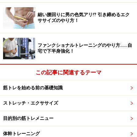
の目的は、太ももの前側（大腿四頭筋）を含むヒザ周り
細い腰回りに男の色気アリ⁉ 引き締めるエク
の筋肉だけを鍛えるのではなく、下半身全体の筋肉をフ
ササイズのやり方！
ル動員してバランスよく鍛えること。
背筋を伸ばしたまま、お尻を突き出すようにして重心を
ファンクショナルトレーニングのやり方……自
下げることで、ヒザの負担を減らすだけでなく、ヒップ
宅で下半身強化！
やハムストリングまでトータルに鍛えることにつながり
ます。
この記事に関連するテーマ
筋トレを始める前の基礎知識
その他のよくあるNGスクワット勘違い例
ストレッチ・エクササイズ
■深くしゃがむNGスクワット
学生時代に体育の授業で行っていた、床スレスレまでお
目的別の筋トレメニュー
尻を沈めるスクワットやうさぎ跳びのような感覚を引き
ずり、「深くしゃがむ方が効く」と思っている人は少な
体幹トレーニング