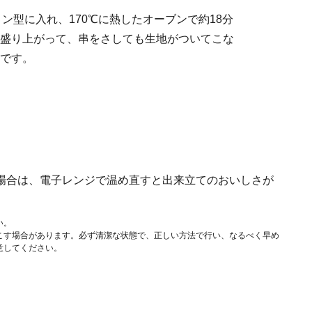
ィン型に入れ、170℃に熱したオーブンで約18分
盛り上がって、串をさしても生地がついてこな
です。
場合は、電子レンジで温め直すと出来立てのおいしさが
い。
こす場合があります。必ず清潔な状態で、正しい方法で行い、なるべく早め
意してください。