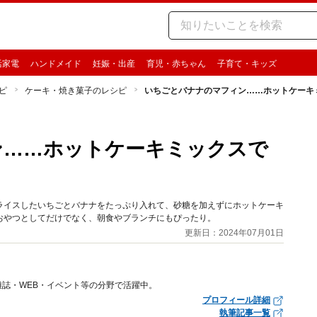
活家電
ハンドメイド
妊娠・出産
育児・赤ちゃん
子育て・キッズ
ピ
ケーキ・焼き菓子のレシピ
いちごとバナナのマフィン……ホットケーキ
ン……ホットケーキミックスで
ライスしたいちごとバナナをたっぷり入れて、砂糖を加えずにホットケーキ
おやつとしてだけでなく、朝食やブランチにもぴったり。
更新日：2024年07月01日
誌・WEB・イベント等の分野で活躍中。
プロフィール詳細
執筆記事一覧