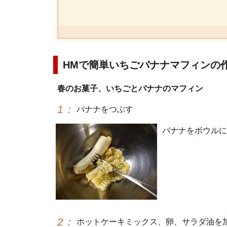
HMで簡単いちごバナナマフィンの
春のお菓子、いちごとバナナのマフィン
1
：
バナナをつぶす
バナナをボウルに
2
：
ホットケーキミックス、卵、サラダ油を