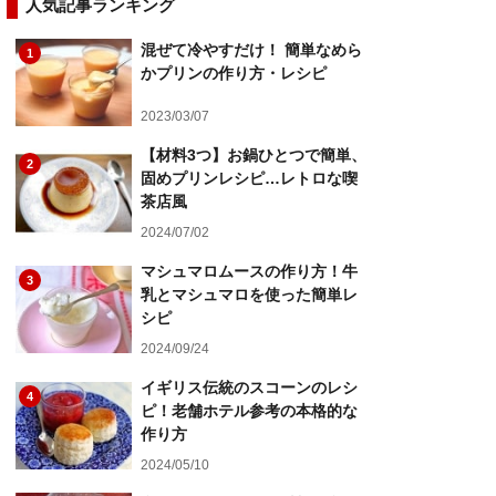
人気記事ランキング
混ぜて冷やすだけ！ 簡単なめら
1
かプリンの作り方・レシピ
2023/03/07
【材料3つ】お鍋ひとつで簡単、
2
固めプリンレシピ…レトロな喫
茶店風
2024/07/02
マシュマロムースの作り方！牛
3
乳とマシュマロを使った簡単レ
シピ
2024/09/24
イギリス伝統のスコーンのレシ
4
ピ！老舗ホテル参考の本格的な
作り方
2024/05/10