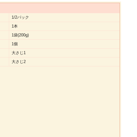
1/2パック
1本
1袋(200g)
1個
大さじ1
大さじ2