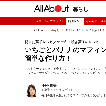
暮らし
家事・ライフスタイル
料理レシピ
冠婚葬祭
生
All About
暮らし
料理レシピ
簡単お菓子レシ
簡単お菓子レシピ
／ケーキ・焼き菓子のレシピ
いちごとバナナのマフィ
簡単な作り方！
ホットケーキミックスで作る、いちごとバナナのマフィン。ス
ミックスとサラダ油で作る、ヘルシーなマフィンレシピです。
小松 喜美
お菓子・イギリス ガイド
毎日の生活を豊かに彩るスイーツの魅力を紹介。雑