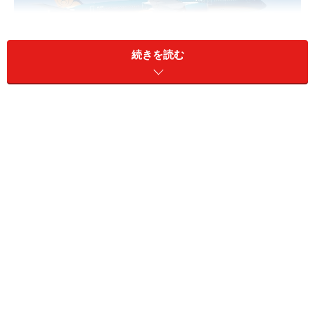
続きを読む
ベトナム航空 東京/羽田～ハノイ線で3月26日から初就航と
なった、最新機種 エアバスA350-900型機
美しいブルーの最新機種。最新の設備が整った機内。美
しいなぁ、ベトナムへ行くなら絶対にこの便で行こう、
と私は心に決めたのでした。そしてさらに私の背中をど
ん、と押したのは、もう一つのとびきり素敵なニュー
ス。