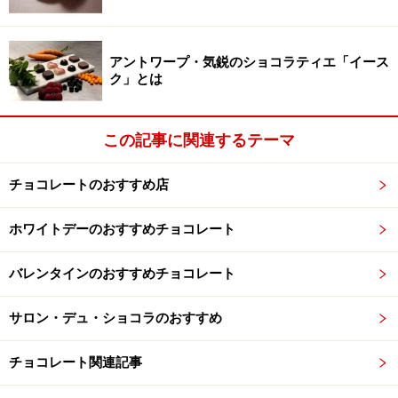
一緒に乗り込む搭乗者の方々に目を向けると「ショコラ
ー！」と笑顔になる外国人女性や、「チョコレートだ
アントワープ・気鋭のショコラティエ「イース
ク」とは
ね、うれしいねー」と目を輝かせるご家族など、みなさ
ん、ハッピースマイルで次々と機内へ向かいます。
この記事に関連するテーマ
機内でチョコレートタイム
チョコレートのおすすめ店
機内ではゆっくりチョコレートタイム。ベトナム産カカ
ホワイトデーのおすすめチョコレート
オのベトナムメイドのチョコレートだからこそ、旅への
気分が高まります。
バレンタインのおすすめチョコレート
機内で約6時間、チョコレートファンにはお馴染みのベ
サロン・デュ・ショコラのおすすめ
トナムに到着です。今回私は、ハノイとホーチミンを訪
チョコレート関連記事
れましたが、ここでは特にホーチミンの
「MAISON MAROU（メゾン マルゥ）」について、ま