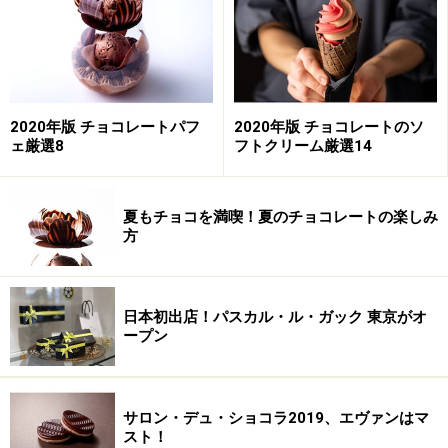
って、初就航当日に羽田からハノイを訪れることを決め
ました。
記念すべき初就航日にベトナムへ
2020年版 チョコレートパフ
2020年版 チョコレートのソ
ェ厳選8
フトクリーム厳選14
初就航の3月26日、羽田空港へ。搭乗ゲートでは、搭乗
者全員（全員ですよ！）に、2枚のチョコレートが入っ
たオリジナルトートバッグが配られました。
夏もチョコを満喫！夏のチョコレートの楽しみ
方
3月26日、搭乗者全員にチョコレート入りのバッグをプレゼ
ント
日本初出店！パスカル・ル・ガック 東京がオ
ープン
私も受け取りましたが、フライト前に受け取るチョコレ
ート、想像以上にうれしいものです！機内に乗り込む足
どりは自然とスキップに（笑）。1枚はベトナム航空ら
サロン・デュ・ショコラ2019、エヴァンはマ
しい、ブルーの｢ラムドン」です。
スト！