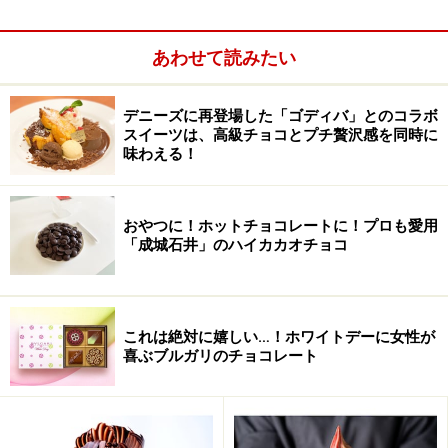
あわせて読みたい
デニーズに再登場した「ゴディバ」とのコラボ
スイーツは、高級チョコとプチ贅沢感を同時に
味わえる！
おやつに！ホットチョコレートに！プロも愛用
「成城石井」のハイカカオチョコ
なんと3月26日の新機種初就航時に、搭乗者全員にベト
ナムで人気のチョコレートブランド｢Marou（マルゥ）」
のチョコレートをプレゼントしてくださる、というので
これは絶対に嬉しい…！ホワイトデーに女性が
す！なんて素敵なエアライン!!
喜ぶブルガリのチョコレート
機内のみんなが、美味しいチョコレートを持ってベトナ
ムへ行く。ああ、もう想像しただけで私はハッピーにな