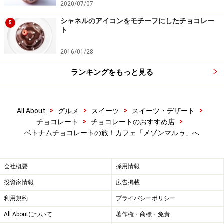
2020/07/07
ファクトリーで行われているパッケージング作業
シャネルのアイコンをモチーフにしたチョコレー
5
ト
マルゥのアイコンでもあるパッケージを刷るのも、チョ
コレートを包む作業も、とにかく全てがベトナムで行わ
2016/01/28
れています。
ランキングをもっと見る
サミュエルさん（左）とヴィンセントさん（右）
>
>
>
>
All About
グルメ
スイーツ
スイーツ・デザート
>
>
チョコレート
チョコレートのおすすめ店
創業者のお二人は、フランス人。日系フランス人で元銀
ベトナムチョコレートの旅！カフェ「メゾンマルゥ」へ
行員のサミュエル（Samuel Maruta）さんと、フランス
出身でサンフランシスコの広告代理店のクリエーターだ
ったヴィンセント（Vinent Mourou）さんがホーチミンで
会社概要
採用情報
出会い、意気投合し、2011年に設立したブランドです。
投資家情報
広告掲載
Marou（マルゥ）は、お二人の名字を組み合わせて作ら
利用規約
プライバシーポリシー
れたブランド名です。
All Aboutについて
著作権・商標・免責