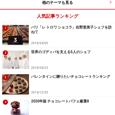
他のテーマも見る
た、そのカフェでしか出会えないチョコレートのケーキ
を中心にご紹介しますね。
人気記事ランキング
パリ「レ トロワ ショコラ」佐野恵美子シェフを訪
1
ねて
メゾン マルゥへ
2018/04/05
Marou（マルゥ）といえば、ベトナムのビーントゥバー
チョコレート。日本でもクラフトチョコレート、ビーン
世界のゴディバを支える5人のシェフ
2
トゥバーチョコレートファンにはお馴染みですね。
2018/04/23
バレンタインに贈りたいチョコレートランキング
3
ティエンジャン省にあるマルゥの契約農家にて
ベトナム国内のカカオ農家と直接取引。ベトナム産カカ
2014/12/25
オを使って、チョコレートになるまでの全ての工程をベ
2020年版 チョコレートパフェ厳選8
4
トナム国内で行います。