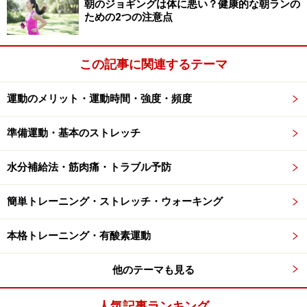
朝のジョギングは体に悪い？健康的な朝ランの
と
ための2つの注意点
体を適度に動かして、心地よい疲労感を感じながら就寝
すると寝つきがよく、翌朝の目覚めがスッキリしたと感
この記事に関連するテーマ
じる人は多いと思います。眠気は体温が上がった状態か
ら下がっていくときに起こると言われており、日中の適
運動のメリット・運動時間・強度・頻度
度な運動や就寝時間の一時間ほど前に入浴して体温を上
準備運動・基本のストレッチ
げておくと、寝る時間に向けて体温が下がり眠気を催し
やすくなります。夕方以降の時間は、睡眠の質を上げる
水分補給法・筋肉痛・トラブル予防
ための行動を心がけましょう。
簡単トレーニング・ストレッチ・ウォーキング
■睡眠の質を上げることが期待できる生活習慣
本格トレーニング・有酸素運動
就寝前に湯船につかって入浴する（体を中から温め
る）
他のテーマも見る
気持ちがリラックスできるような音楽やアロマなど
を楽しむ
人気記事ランキング