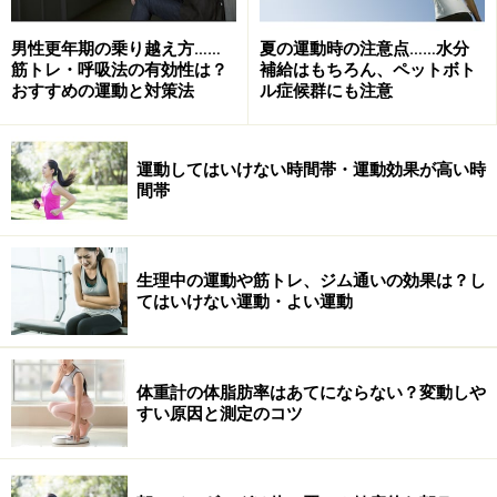
必然的に起床時間も定まらなくなり、生活リズムが崩れ
男性更年期の乗り越え方……
夏の運動時の注意点……水分
て睡眠の質が低下する一因となります。さらにカフェイ
筋トレ・呼吸法の有効性は？
補給はもちろん、ペットボト
ンを含む飲み物にも覚醒作用があるほか、就寝直前の食
おすすめの運動と対策法
ル症候群にも注意
事は胃腸に負担をかけ、やはり熟睡度に影響を及ぼしま
す。まずはこのような生活習慣を見直すようにしましょ
運動してはいけない時間帯・運動効果が高い時
う。
間帯
「お酒を飲むと眠たくなるから」といって就寝前にアル
コールを摂取する人がいるかもしれませんが、これもな
生理中の運動や筋トレ、ジム通いの効果は？し
てはいけない運動・よい運動
るべく避けたい生活習慣の一つです。アルコールによる
睡眠は思いのほか浅く、途中で起きてしまったり、トイ
レが近くなったりといったことが起こりやすいため、熟
体重計の体脂肪率はあてにならない？変動しや
睡しにくいと考えられます。
すい原因と測定のコツ
睡眠の質を向上させるために心がけたいこ