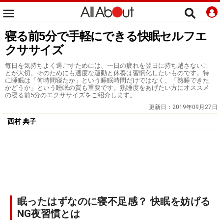
寝る前5分で手軽にできる快眠セルフエ
クササイズ
毎日を気持ちよく過ごすためには、一日の疲れを翌日に持ち越さないこ
とが大切。そのためにも適度な運動と休養は習慣化したいものです。特
に睡眠は「何時間寝たか」という睡眠時間だけではなく、「熟睡できた
かどうか」という睡眠の質も重要です。熟睡度をあげたい方にオススメ
の寝る前5分のエクササイズをご紹介します。
更新日：
2019年09月27日
西村 典子
眠ったはずなのに寝不足感？ 快眠を妨げる
NG夜習慣とは