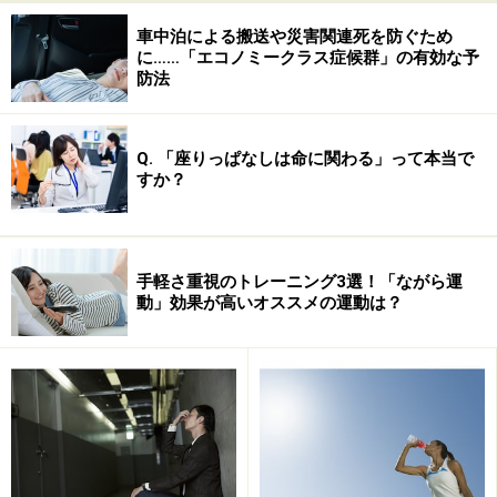
車中泊による搬送や災害関連死を防ぐため
に……「エコノミークラス症候群」の有効な予
防法
Q. 「座りっぱなしは命に関わる」って本当で
すか？
就寝時間が一定ではない
就寝前にカフェインを含む飲み物を飲む
手軽さ重視のトレーニング3選！「ながら運
動」効果が高いオススメの運動は？
寝る直前に食事をとる
寝酒をたしなむ
スマホやパソコンから出るブルーライトを就寝直前まで
見ていると、脳が昼間と勘違いして覚醒してしまい、な
かなか寝つけくなったり、熟睡できなくなったりといっ
たことが起こります。また就寝時間が定まっていないと