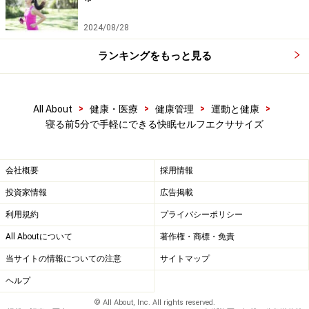
2024/08/28
■背中を丸めたチャイルドポーズ
ランキングをもっと見る
背中を丸めてゆっくりと呼吸を繰りかえそう
>
>
>
>
All About
健康・医療
健康管理
運動と健康
ヨガではチャイルドポーズとして知られているこのスト
寝る前5分で手軽にできる快眠セルフエクササイズ
レッチは背中や肩周辺部をほぐし、ゆっくりと呼吸を繰
り返すことで心拍数を安定させてリラックス状態をつく
会社概要
採用情報
り出します。正座の状態から息を吐きながら両腕を前方
投資家情報
広告掲載
に伸ばします。背中を丸め、両腕を前方へと伸ばした状
態で呼吸を繰り返しながらこの姿勢を20～30秒程度保持
利用規約
プライバシーポリシー
します。
All Aboutについて
著作権・商標・免責
当サイトの情報についての注意
サイトマップ
■足首を前後に動かすストレッチ
ヘルプ
© All About, Inc. All rights reserved.