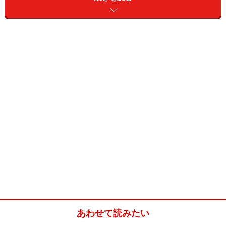
になりやすいので、心身のメンテナンスタイムとしても
活用することが出来ます。人間の体は夕方から夜にかけ
て自律神経の一つである副交感神経が優位に働きやす
く、リラックスした状態は疲労回復にもつながります。
その一方で副交感神経と反対の働きをする交感神経が優
位に働くと、体や心の緊張状態をつくり出し、寝る直前
まで頭が冴え渡ってしまうといったことも起こります。
熟睡度をあげるためにも普段の生活習慣でこのようなこ
とを行っていないかチェックしてみましょう。
■熟睡を妨げてしまうNG生活習慣
スマホ（スマートホン）やパソコンの画面を寝る直
前まで見ている
あわせて読みたい