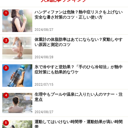
筋肉がほぐれるような軽いエクササイズやストレッ
ハンディファンは危険？熱中症リスクを上げない
1
チを行う
安全な暑さ対策のコツ・正しい使い方
決まった時間にベッドに入るようにする
2024/08/27
日中にあまり体を動かさなかった時でも、就寝前に軽い
体重計の体脂肪率はあてにならない？変動しやす
2
ストレッチなどを行うようにすると、睡眠の質向上が期
い原因と測定のコツ
待できます。夜の自由時間はぜひリフレッシュ＆リラッ
2024/08/28
クスを意識して過ごすようにしてみましょう。
氷で冷やすと逆効果？「手のひら冷却法」が熱中
3
症対策にも効果的なワケ
寝る前5分！簡単にできるナイトエクササイ
2022/07/15
ズ
生理中もプールや温泉に入りたい人のマナー・注
4
意点
入浴後に体が温まった状態で行うストレッチは心地よさ
だけではなく、熟睡度を高める上でもぜひ続けてほしい
2024/08/27
ものです。ベッドの上などで簡単に出来るストレッチや
運動してはいけない時間帯・運動効果が高い時間
5
帯
エクササイズをご紹介しましょう。