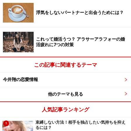
浮気をしないパートナーと出会うためには？
これらのことは、もっともです。
しかし、そうしたデメリットのような部分ばかりに目を
向けるというのは得策ではありません。
これって婚活うつ？ アラサーアラフォーの婚
活疲れに7つの対策
デメリットとメリットを同時に把握した上で、オンライ
ン婚活を使うかどうかを考えた方が正確な判断ができま
す。
両方を整理してからでも、利用するかどうかを決め
この記事に関連するテーマ
るのは遅くはありません。逆にすでに利用している人に
とっては、よりうまい使い方が分かるでしょう。
今井翔の恋愛情報
他のテーマも見る
まずは、オンライン婚活のメリットを整理しておきまし
ょう。
人気記事ランキング
束縛しない方法！相手を独占したい気持ちを抑え
1
るには？