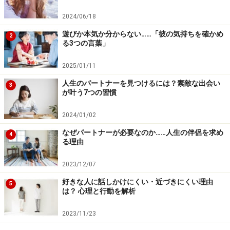
オンライン婚活の5つのメリット
2024/06/18
1.時間や場所にとらわれない
遊びか本気か分からない……「彼の気持ちを確かめ
2
る3つの言葉」
当然ながらオンラインですから、いつでもどこでも活動
できます。さらにいえば、住んでいる場所がまったく違
2025/01/11
ったり、生活スタイルが異なる人にもアプローチができ
人生のパートナーを見つけるには？素敵な出会い
3
るわけです。自宅にいながらにして出会うことができる
が叶う7つの習慣
わけですから、忙しい人にもぴったりだといえます。
2024/01/02
2.比較的低予算でできる
なぜパートナーが必要なのか……人生の伴侶を求め
4
る理由
オンライン婚活のほとんどが月会費制です。一ヶ月あた
り3000円～という価格帯から始められますから、誰でも
2023/12/07
気軽に利用ができます。価格帯が上がれば上がるほど、
好きな人に話しかけにくい・近づきにくい理由
5
機能が充実していたり、登録できる人の条件が限られて
は？ 心理と行動を解析
いきます。
2023/11/23