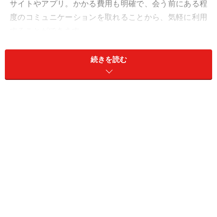
サイトやアプリ。かかる費用も明確で、会う前にある程
度のコミュニケーションを取れることから、気軽に利用
することができます。
合コンなどのいわゆる「オフライン」の婚活がうまくい
続きを読む
かない人でも、婚活アプリで出会うことでうまくいっ
た！ という人も多いようです。
なぜなら、
合コンだとお酒が飲めないといけなかった
り、その場の特有の「ノリ」が苦手という人もいます。
逆に、婚活パーティー独特のきちんとした雰囲気がダ
メ、という人もいました。