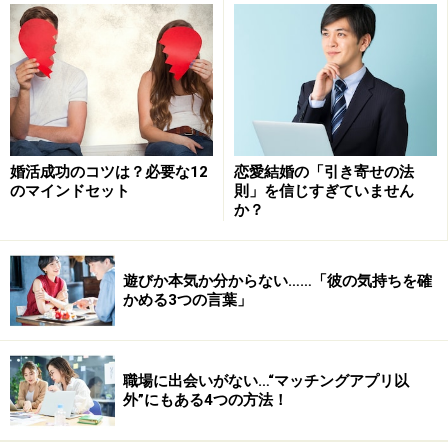
オンライン婚活が「怖い」「心配」と思う
理由は？
「怖い」と感じる人は、オンライン婚活にどんな心配や
不安を抱えているでしょうか？
婚活成功のコツは？必要な12
恋愛結婚の「引き寄せの法
・自分のプロフィール写真がどういう人に見られている
のマインドセット
則」を信じすぎていません
か？
か分からない。
・アプローチしてくる人の素性が、本当に経歴に書いて
ある通りなのか分からない。
遊びか本気か分からない……「彼の気持ちを確
かめる3つの言葉」
・もしかすると相手が既婚者なのでは？と疑問に思って
しまう。
……というような意見はよく聞きます。
職場に出会いがない…“マッチングアプリ以
外”にもある4つの方法！
また、オンライン婚活で出会うこと自体に抵抗があり、
本当は自然と出会いたいと考えている人たちもいます。