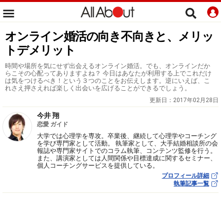
オンライン婚活の向き不向きと、メリッ
トデメリット
時間や場所を気にせず出会えるオンライン婚活。でも、オンラインだか
らこその心配ってありますよね？ 今日はあなたが利用する上でこれだけ
は気をつけるべき！という３つのことをお伝えします。逆にいえば、こ
れさえ押さえれば楽しく出会いを広げることができるでしょう。
更新日：
2017年02月28日
今井 翔
恋愛 ガイド
大学では心理学を専攻。卒業後、継続して心理学やコーチング
を学び専門家として活動。 執筆家として、大手結婚相談所の会
報誌や専門家サイトでのコラム執筆、コンテンツ監修を行う。
また、講演家としては人間関係や目標達成に関するセミナー、
個人コーチングサービスを提供している。
プロフィール詳細
執筆記事一覧