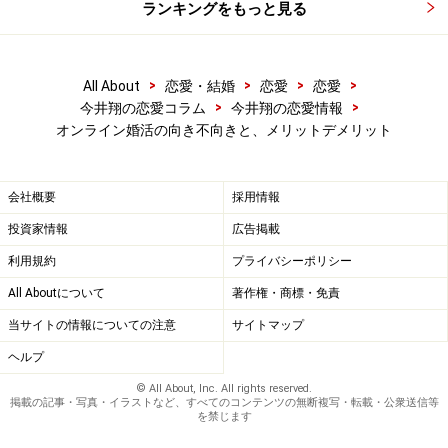
3.条件を絞れる
ランキングをもっと見る
オンラインでは聞きにくいことだったり、最初からNGと
感じる条件についても、検索する条件を変更することに
>
>
>
>
All About
恋愛・結婚
恋愛
恋愛
よって表示される異性のプロフィールを変更できます。
>
>
今井翔の恋愛コラム
今井翔の恋愛情報
「こんなのわがままかな？」と思うような条件でも、検
オンライン婚活の向き不向きと、メリットデメリット
索することができます。もちろんそこからうまくいくか
どうかはあなた次第ですが、誰にでもチャンスがあると
会社概要
採用情報
もいえます。
投資家情報
広告掲載
4.多くの人にアプローチできる
利用規約
プライバシーポリシー
もしもあなたが特定の相手にフラれたとしても大丈夫。
All Aboutについて
著作権・商標・免責
お相手は沢山います。毎日会員は増えていきますから、
当サイトの情報についての注意
サイトマップ
例えこれまでの会員の全てがダメだったとしても、チャ
ヘルプ
ンスはまだまだあるのです。初回のアプローチをするメ
© All About, Inc. All rights reserved.
ッセージについても、一度に沢山の人に送ることができ
掲載の記事・写真・イラストなど、すべてのコンテンツの無断複写・転載・公衆送信等
を禁じます
ます。良い反応を返してくれた人とだけ、その後やりと