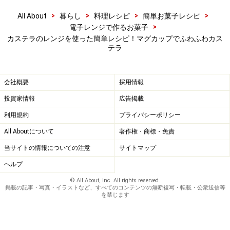
電子レンジにかける時間は、使う容器や材料の温度など
>
>
>
>
All About
暮らし
料理レシピ
簡単お菓子レシピ
によって違ってきます。今回は冷蔵庫から出してすぐの
>
電子レンジで作るお菓子
卵を使いました。全体が盛り上がって、表面が乾いた状
カステラのレンジを使った簡単レシピ！マグカップでふわふわカス
態になればできあがりです。加熱時間が長すぎると固く
テラ
なってしまうので、気をつけて下さい。
会社概要
採用情報
※記事内容は執筆時点のものです。最新の内容をご確認くださ
い。
投資家情報
広告掲載
※衛生面および保存状態に起因して食中毒や体調不良を引き起こ
利用規約
プライバシーポリシー
す場合があります。必ず清潔な状態で、正しい方法で行い、なる
べく早めにお召し上がりください。また、持ち運びの際は保存方
All Aboutについて
著作権・商標・免責
法に注意してください。
当サイトの情報についての注意
サイトマップ
ヘルプ
【編集部おすすめの購入サイト】
© All About, Inc. All rights reserved.
掲載の記事・写真・イラストなど、すべてのコンテンツの無断複写・転載・公衆送信等
を禁じます
Amazonで人気レシピの書籍をチェック！
楽天市場で人気レシピの書籍をチェック！