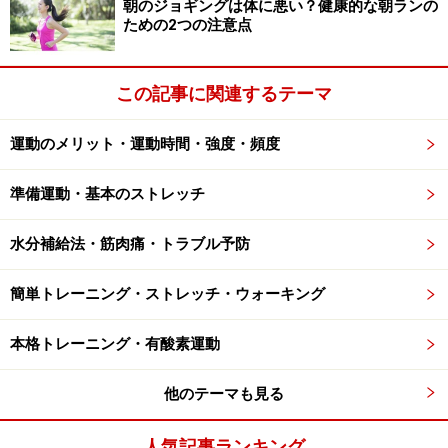
朝のジョギングは体に悪い？健康的な朝ランの
ありません。身体全体の筋緊張が緩和されるため、歪ん
ための2つの注意点
だ姿勢を調整してくれます。また、リラクゼーション効
果によって、寝るときに寝つきがよくなる、熟睡できる
この記事に関連するテーマ
といった効果を感じる人もいるようです。お風呂上がり
や寝る前の短い時間に、ストレッチポールを使ってリラ
運動のメリット・運動時間・強度・頻度
ックスしてみてはいかがでしょうか。翌朝の目覚めもよ
く、毎日元気に過ごせそうですね。
準備運動・基本のストレッチ
水分補給法・筋肉痛・トラブル予防
座るだけでエクササイズ効果?! 椅子代わり
簡単トレーニング・ストレッチ・ウォーキング
に「バランスボール」
本格トレーニング・有酸素運動
バランスボールに座ることで骨盤まわりを安定させることが
他のテーマも見る
できる
人気記事ランキング
「バランスボール」は、文字通りバランス感覚を養うた