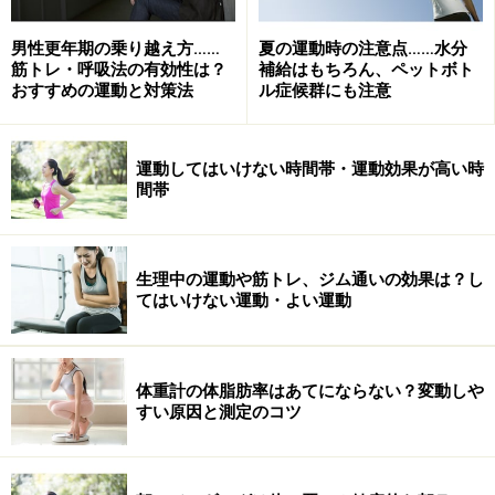
男性更年期の乗り越え方……
夏の運動時の注意点……水分
筋トレ・呼吸法の有効性は？
補給はもちろん、ペットボト
おすすめの運動と対策法
ル症候群にも注意
肩こりが気になるときに、ストレッチポールを使って背中と
肩甲骨まわりをほぐしてみよう
運動してはいけない時間帯・運動効果が高い時
間帯
円い筒型状の「ストレッチポール」は、仰向けでポール
に乗りコロコロと転がるだけで、肩や背中、お尻にかけ
て筋肉の緊張を和らげてくれます。背中からお尻の緊張
生理中の運動や筋トレ、ジム通いの効果は？し
てはいけない運動・よい運動
をとるだけで腰の痛みがラクに感じることもあります。
肩甲骨周りのコリをほぐしたいときは、ポールの上でバ
ランスをとりながら腕を動かしてみましょう。肩甲骨付
体重計の体脂肪率はあてにならない？変動しや
近や首の筋肉がポールに当たって、心地よい刺激が得ら
すい原因と測定のコツ
れるはずです。
ストレッチポールの効果は筋肉の緊張をほぐすだけでは