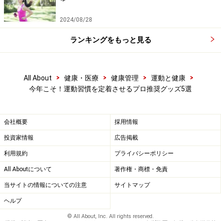
2024/08/28
不安定クッション「バランスディスク」
ランキングをもっと見る
で、体幹トレーニング！
>
>
>
>
All About
健康・医療
健康管理
運動と健康
今年こそ！運動習慣を定着させるプロ推奨グッズ5選
バランス能力をよくすることで自重トレーニングがレベルア
ップする
会社概要
採用情報
円いゴム状の袋に空気を入れて使う「バランスディス
投資家情報
広告掲載
ク」。大きなスペースをとることもなく、自宅で簡単に
始められる運動グッズです。座布団のように、椅子や床
利用規約
プライバシーポリシー
において使用してみましょう。身体が自然にバランスを
All Aboutについて
著作権・商標・免責
とろうとするため、体幹部分の筋肉が刺激されているの
当サイトの情報についての注意
サイトマップ
を実感できると思います。テレビなどを見てじっと座っ
ヘルプ
ている時間帯を、運動時間にしてしまうことも可能で
© All About, Inc. All rights reserved.