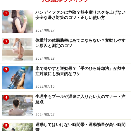
めに開発された運動グッズです。運動方法としては初心
ハンディファンは危険？熱中症リスクを上げない
1
者でも出来るものから、アスリート向けのものまで幅広
安全な暑さ対策のコツ・正しい使い方
くあるため、個々の運動レベルにあわせて使用して下さ
2024/08/27
い。
体重計の体脂肪率はあてにならない？変動しやす
2
い原因と測定のコツ
初心者の方はバランスボールに座るだけでも構いませ
ん。座ってみると実感できると思いますが、バランスを
2024/08/28
とるために体幹部を始め、普段意識しないインナーマッ
氷で冷やすと逆効果？「手のひら冷却法」が熱中
3
スルと呼ばれる小さな筋肉群にまで刺激が及びます。ス
症対策にも効果的なワケ
トレッチポール同様、姿勢の調整に役立つとも言われて
2022/07/15
います。椅子代わりに使っているだけでもエクササイズ
生理中もプールや温泉に入りたい人のマナー・注
効果が期待できるので、運動不足解消には最適な運動グ
4
意点
ッズです。風船とは違い、バランスボールは体重をかけ
てエクササイズをするために作られたものですので、突
2024/08/27
然破裂するようなことはありませんので、安心して使っ
運動してはいけない時間帯・運動効果が高い時間
5
帯
てくださいね。