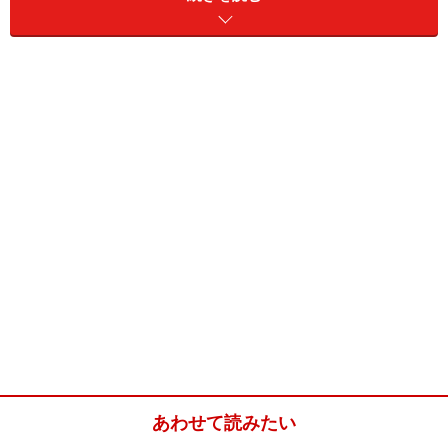
タニタ 体組成計 インナースキャン50 BC-313-WH(パ
ールホワイト) 最小表示50g/乗るピタ機能で簡単測定
あわせて読みたい