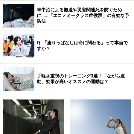
車中泊による搬送や災害関連死を防ぐため
に……「エコノミークラス症候群」の有効な予
防法
Amazonで見る
Q. 「座りっぱなしは命に関わる」って本当で
すか？
難しい運動は不要！ 辛い肩こりや腰痛に
「ストレッチポール」
手軽さ重視のトレーニング3選！「ながら運
動」効果が高いオススメの運動は？