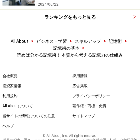
2024/06/22
なお、くり返す際のポイントを一つお伝えすると、ただ
ランキングをもっと見る
読むことをくり返すのではなく、思い出すことをくり返
すことが効果的です。思い出せなければ記憶したとはい
えないからです。
>
>
>
>
All About
ビジネス・学習
スキルアップ
記憶術
>
記憶術の基本
読めば分かる記憶術！ 本質から考える記憶力の仕組み
“記憶術”とは何か？
会社概要
採用情報
投資家情報
広告掲載
記憶術は原始の記憶を活用する
利用規約
プライバシーポリシー
「でも、トランプのカードの並びをあっと言う間に覚え
All Aboutについて
著作権・商標・免責
たり、円周率を何十万ケタも記憶したり、特殊な記
当サイトの情報についての注意
サイトマップ
憶“術”はあるんでしょう？ それを教えてください！」
ヘルプ
という人がいるかもしれません。
© All About, Inc. All rights reserved.