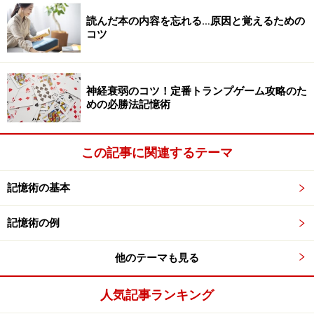
ります。
読んだ本の内容を忘れる…原因と覚えるための
コツ
ただ、いったん結びついたとしても、最初はその結びつ
きは弱く、だんだんと切れていくようになっています。
神経衰弱のコツ！定番トランプゲーム攻略のた
ずっと結びついたままでいてほしい、と思うかもしれま
めの必勝法記憶術
せんが、それでは重要なものも重要でないものも同じよ
うに記憶されてしまって収拾がつかなくなります。この
この記事に関連するテーマ
ため、脳は放っておけば結びつきが弱くなり、忘れる、
思い出せないようになっているのです。
記憶術の基本
では、どうすれば結びつきを保ち、さらに強化できるの
記憶術の例
か？ いくら、「これは重要だから、結びついていてく
他のテーマも見る
れ！」と脳に言い聞かせても、脳には伝わりません。ど
うやって、これを伝えればいいかというと、それは……
人気記事ランキング