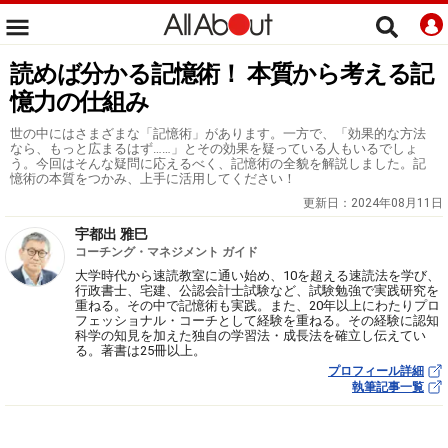
読めば分かる記憶術！ 本質から考える記
憶力の仕組み
世の中にはさまざまな「記憶術」があります。一方で、「効果的な方法
なら、もっと広まるはず……」とその効果を疑っている人もいるでしょ
う。今回はそんな疑問に応えるべく、記憶術の全貌を解説しました。記
憶術の本質をつかみ、上手に活用してください！
更新日：
2024年08月11日
宇都出 雅巳
コーチング・マネジメント ガイド
大学時代から速読教室に通い始め、10を超える速読法を学び、
行政書士、宅建、公認会計士試験など、試験勉強で実践研究を
重ねる。その中で記憶術も実践。また、20年以上にわたりプロ
フェッショナル・コーチとして経験を重ねる。その経験に認知
科学の知見を加えた独自の学習法・成長法を確立し伝えてい
る。著書は25冊以上。
プロフィール詳細
執筆記事一覧