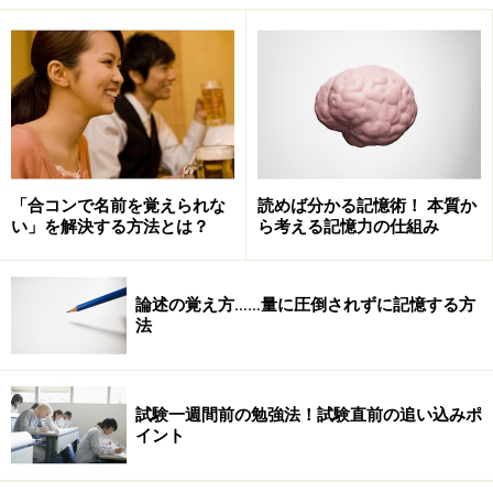
記憶を行う大脳皮質には約140億個の神経細胞があると
されていますが、それら一つ一つに千から万もの神経回
路がぶらさがり、神経細胞同士を結びつけています。
脳にはまさに桁違いの「結びつき」があり、記憶はこの
「結びつき」によって行われるのです。
「合コンで名前を覚えられな
読めば分かる記憶術！ 本質か
い」を解決する方法とは？
ら考える記憶力の仕組み
記憶する・忘れないための大原則
論述の覚え方……量に圧倒されずに記憶する方
このため、記憶する、忘れないようにするには、この
法
「結びつき」を作り、維持する、さらには強くすればい
いわけです。
試験一週間前の勉強法！試験直前の追い込みポ
イント
「結びつき」ですから、新しい情報・知識は、すでにあ
る記憶と結びつける、つまり関連付けることが必須とな