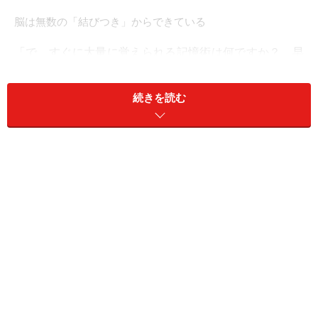
脳は無数の「結びつき」からできている
「で、すぐに大量に覚えられる記憶術は何ですか？ 早
く教えてください！」
続きを読む
そう思われるかもしれませんが、「急がば回れ」、まず
はそもそも「記憶」とは何か？について押さえておきま
しょう。
「記憶」とは、一言で言うと
「結びつき」
。
これは記憶の本質なので、しっかり記憶しておきましょ
う。どんな記憶術でもこれが土台となります。
記憶というと、頭の中に「入れる」、さらにいうと「押
し込む」というイメージを持っている人がいるかもしれ