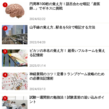
「くり返し」
です。
円周率100桁の覚え方！語呂合わせ暗記「産医
1
師…」でギネスに挑戦
「そんなことは知っているよ。だから、くり返さないで
2024/02/22
も記憶できる、忘れない“記憶術”を求めているんで
山手線の覚え方…駅名を5分で暗記する方法
す！」と言われるかもしれません。ただ、やはりこれが
2
なんといっても記憶するため、忘れないための土台とな
ります。
2022/04/20
ピカソの本名の覚え方！ 超長いフルネームを覚え
3
る記憶術
「何度もくり返し起こる、体験することは重要」という
極めて合理的な仮定に基づいて、われわれの脳に組み込
2025/01/14
まれているメカニズムなので、なくなることはないでし
神経衰弱のコツ！定番トランプゲーム攻略のため
4
ょうし、くり返しさえすれば脳は確実に記憶し、忘れな
の必勝法記憶術
いでいてくれます。
2024/03/13
まずは、この記憶の大原則・「くり返し」を受け入れ
て、どうすれば楽にくり返せるか？ 効果的なくり返し
試験一週間前の勉強法！試験直前の追い込みポイ
5
ント
とは何か？を考えて、くり返しをしていきましょう。