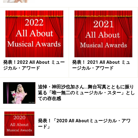
登場人物は4人きり。シンプルにしてミステリアスな愛
憎物語を、時にけだるく、時に激しいロック・ナンバー
で綴ったこのミュージカルで、二人の男に愛されるヒロ
イン、サラを演じるのが平野綾さん。声優として人気を
発表！2022 All About ミュー
発表！ 2021 All About ミュ
集め、11年の『嵐が丘』を皮切りに『レ・ミゼラブル』
ジカル・アワード
ージカル・アワード
『レディ・べス』『モーツァルト！』などの大型ミュー
ジカルでも活躍、いま最も勢いに乗る若手女優の一人で
追悼・神田沙也加さん…舞台写真とともに振り
す。そんな彼女が4か月のNY滞在後、第一作となる本作
返る「唯一無二のミュージカル・スター」とし
ての存在感
をどうとらえているか。実は保育園児の頃から（！）ミ
ュージカルが大好きだったという彼女に、今後のヴィジ
ョンも含め、たっぷり、じっくりお話いただきました。
発表！「2020 All Aboutミュージカル・アワ
ード」
――本作に触れたのは、台本が最初だったのですか？