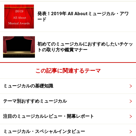
発表！2019年 All Aboutミュージカル・アワ
ード
『マーダー・バラッド』
「いえ、映像です。YouTubeに断片的な舞台映像が出て
いたのを観て、かっこいい音楽だなあと思ったのです
初めてのミュージカルにおすすめしたいチケッ
トの取り方や鑑賞マナー
が、私にできるのかな、とちょっと不安になるくらい、
すごくセクシーで生々しい作品で……。90分間、歌だけと
いう構成の中でも私の演じるサラは一番曲数が多くて、
この記事に関連するテーマ
これはすごい挑戦だと思いました」
ミュージカルの基礎知識
――台本がシンプルな分、いろいろなやりよう（演出）が
テーマ別おすすめミュージカル
ありえそうな作品ですね。
注目のミュージカルレビュー・開幕レポート
「確かにシンプルなのですが、だからこそどういうふう
にも捉えられる部分もあって難しいということに今、稽
ミュージカル・スペシャルインタビュー
古場でみんなが直面しているところです。最終的には