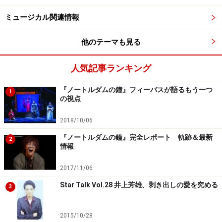
（解釈を）お客様に委ねる部分も多くなると思うのです
ミュージカル関連情報
が、どういうヒントを私たちが積み上げていくかがすご
く難しいな、と」
他のテーマも見る
人気記事ランキング
――ネタバレにならない範囲で、ぎりぎりまでうかがいま
すが（笑）、本作は表面的にはシンプルな、一人の女と
『ノートルダムの鐘』フィーバスが語るもう一つ
1
二人の男の三角関係の物語。けれどもきっとそれだけで
の視点
はないと思わせる、演出上の“企み”のようなものが終始
2018/10/06
漂います。平野さん的には第一印象の段階で、どんな作
『ノートルダムの鐘』完全レポート 軌跡＆最新
品ととらえられましたか？
2
情報
2017/11/06
Star Talk Vol.28 井上芳雄、剥き出しの愛を究める
3
『マーダー・バラッド』制作発表にて。(C)Marino
Matsushima
2015/10/28
「表面的なものだけを見ると、ヒロインが、家庭があり