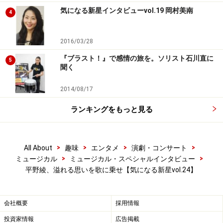
ながら昔の恋が忘れられず、不倫に走ってしまう物語な
気になる新星インタビューvol.19 岡村美南
4
のですが、その三角関係にナレーターが加わることで、
物語が全然違う色合いになっていくんですよね。稽古が
2016/03/28
進んでゆく中で、“これってもしかして、怖いけどこうい
『ブラスト！』で感情の旅を。ソリスト石川直に
5
うことなんじゃない？”って、みんなでぞぞぞっと鳥肌立
聞く
ちまくっています。ただ、“こういうことだ”と見せてゆ
2014/08/17
くべきか、わからないままにしておくのか、今はまだみ
んなで悩んでいる段階。それぞれにたくさんアイディア
ランキングをもっと見る
があって、出し合っています。それを演出の上村さんが
どの段階でどうまとめてゆくのか、私たちもすごく楽し
>
>
>
>
All About
趣味
エンタメ
演劇・コンサート
みにしています」
>
>
ミュージカル
ミュージカル・スペシャルインタビュー
平野綾、溢れる思いを歌に乗せ【気になる新星vol.24】
――キャストの中でもアイディアは様々なのですね。
会社概要
採用情報
「この作品は男性脳、女性脳ではっきり捉え方が分かれ
ると思います。たとえば（サラの昔の恋人である）トム
投資家情報
広告掲載