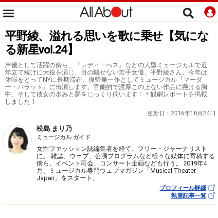
平野綾、溢れる思いを歌に乗せ【気にな
る新星vol.24】
声優として活躍の傍ら、『レディ・べス』などの大型ミュージカルで近
年立て続けに大役を演じ、目の離せない若手女優、平野綾さん。今年は
休暇をとってNYに長期滞在、復帰第一作としてミュージカル『マーダ
ー・バラッド』に出演します。官能的で濃厚この上ない作品に懸ける胸
中、そして彼女の歩みと夢をじっくり伺います！＊観劇レポートを掲載
しました！
更新日：
2016年10月24日
松島 まり乃
ミュージカル ガイド
女性ファッション誌編集者を経て、フリー・ジャーナリスト
に。 雑誌、ウェブ、公演プログラムなど様々な媒体に寄稿する
傍ら、イベント司会、コンサート企画なども行う。 2019年4
月、ミュージカル専門ウェブマガジン「Musical Theater
Japan」をスタート。
プロフィール詳細
執筆記事一覧