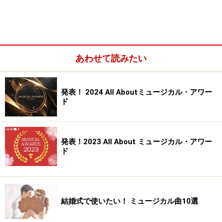
仲間思いの“いい奴”なリーダー、リフ役に
挑む
あわせて読みたい
――これまで、どちらかというと甘いお役を演じることが
多かったので今回、ハードな不良少年を演じられると知
発表！ 2024 All Aboutミュージカル・アワー
ド
り、「トニーではなく、リフ？」とびっくりしました。
「そうだったんですか。実は僕の中では、以前からリフ
発表！2023 All About ミュージカル・アワー
役に憧れていました。あまり自分にはない部分がたくさ
ド
んある役で、ジェット団をひっぱっていくリーダー的な
存在だったり、常に仲間を思って、冷静で知的で頭が切
れるという点で、かっこいいなあと思っていたんです。
でも、やってみると難しいですね。リーダーって、なろ
結婚式で使いたい！ ミュージカル曲10選
うと思ってなれるものではなくて、その人の背中を見て