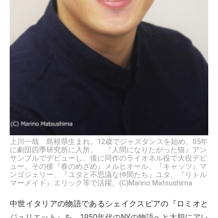
上川一哉 島根県生まれ。12歳でジャズダンスを始め、05年
に劇団四季研究所に入所。 『人間になりたがった猫』アン
サンブルでデビューし、後に同作のライオネル役で大役デビ
ュー。その後『春のめざめ』メルヒオール、『キャッツ』マ
ンゴジェリー、『ユタと不思議な仲間たち』ユタ、『リトル
マーメイド』エリック等で活躍。(C)Marino Matsushima
中世イタリアの物語であるシェイクスピアの『ロミオと
ジュリエット』を、1950年代のNYの物語へと大胆にアレ