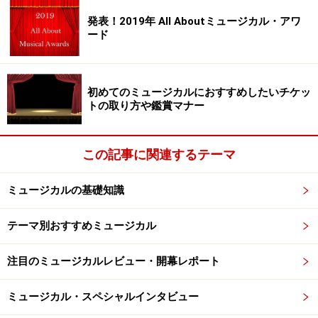
発表！2019年 All Aboutミュージカル・アワ
「僕の中では、トニーは（ジェット団を）抜けたと思っ
ード
ていないんですね。彼の気持ちが少しずつ離れて行って
るのは感じているけど、トニーと二人で作ったチームな
ので、彼が抜けたとは思いたくない。でもひっぱってい
初めてのミュージカルにおすすめしたいチケッ
トの取り方や鑑賞マナー
かなきゃという気持ちでリーダーをやっているんだと思
います」
この記事に関連するテーマ
――上川さんが目指すリフは、どんな少年でしょうか。
ミュージカルの基礎知識
「ジェット団は傷を持った人間の集まりなので、仲間は
テーマ別おすすめミュージカル
家族のように大切。この居場所がすごく好きだからこ
そ、仲間を第一に考えているリーダーであって、そこは
注目のミュージカルレビュー・開幕レポート
常に真ん中に持ってなくちゃいけないんだろうなと思っ
てます。“いい奴”？ そうですよね、いい奴なんですよ
ミュージカル・スペシャルインタビュー
ね」