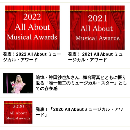
（仲間が）自然についていこうと思うものなので、まだ
リーダーとしての“居方”は課題です」
『ウェストサイド物語』撮影：下坂敦俊
――キャスティング発表が開幕後になったのは、『コーラ
スライン』の全国公演で合流が後になったからというこ
発表！2022 All About ミュー
発表！ 2021 All About ミュ
ジカル・アワード
ージカル・アワード
とでしょうか？
「はい、オーディションには合格していたのですが、
追悼・神田沙也加さん…舞台写真とともに振り
返る「唯一無二のミュージカル・スター」とし
『コーラスライン』に出演していたため、こちらの稽古
ての存在感
には2月からの参加となりました」
発表！「2020 All Aboutミュージカル・アワ
――リフはトニーと一緒にジェット団を立ち上げたわけで
ード」
すが、そのトニーが抜けてしまったがためにリーダー役
をやっている、という状況なのでしょうか？