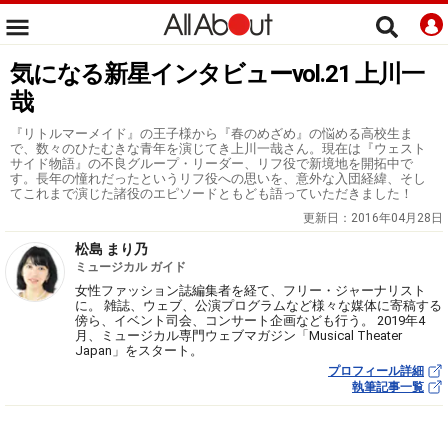
気になる新星インタビューvol.21 上川一
哉
『リトルマーメイド』の王子様から『春のめざめ』の悩める高校生ま
で、数々のひたむきな青年を演じてき上川一哉さん。現在は『ウェスト
サイド物語』の不良グループ・リーダー、リフ役で新境地を開拓中で
す。長年の憧れだったというリフ役への思いを、意外な入団経緯、そし
てこれまで演じた諸役のエピソードともども語っていただきました！
更新日：
2016年04月28日
松島 まり乃
ミュージカル ガイド
女性ファッション誌編集者を経て、フリー・ジャーナリスト
に。 雑誌、ウェブ、公演プログラムなど様々な媒体に寄稿する
傍ら、イベント司会、コンサート企画なども行う。 2019年4
月、ミュージカル専門ウェブマガジン「Musical Theater
Japan」をスタート。
プロフィール詳細
執筆記事一覧