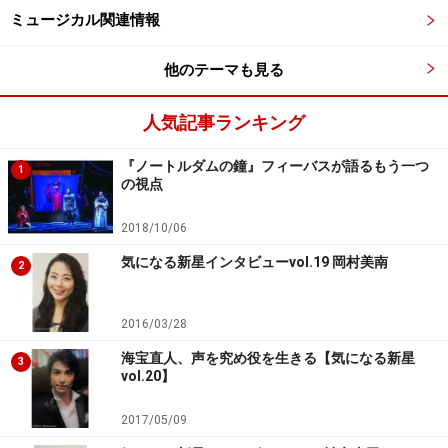
ミュージカル関連情報
――では、トニーとの関係性は？
他のテーマも見る
「リフは家族に捨てられたのをトニーに拾ってもらっ
人気記事ランキング
て、一緒に暮らしているんです。どんな時にも何をする
にも一緒で、ほとんど兄弟。喧嘩もするし、なんでも言
『ノートルダムの鐘』フィーバスが語るもう一つ
1
い合える、一緒に居なくちゃ逆に変という関係ですが、
の視点
トニーは頼れる兄貴分。リフはトニーにすごく頼ってい
2018/10/06
る部分があるんです」
気になる新星インタビューvol.19 岡村美南
2
＊『ウェストサイド物語』トーク、次頁にまだまだ続き
ます。決闘シーンで、リフとベルナルドが同時にナイフ
2016/03/28
を出すという行為が意図するものは?
海宝直人、声を究め役を生きる【気になる新星
3
vol.20】
※記事内容は執筆時点のものです。最新の内容をご確認くださ
い。
2017/05/09