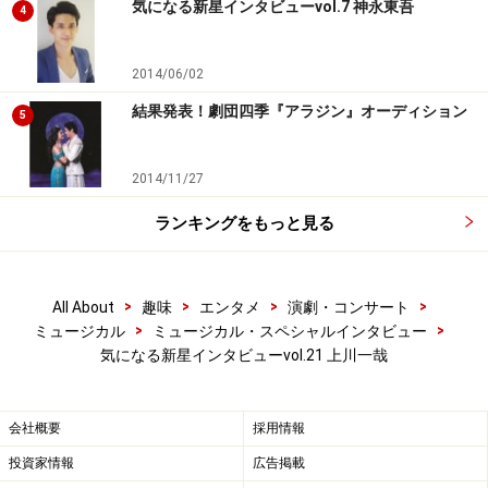
気になる新星インタビューvol.7 神永東吾
4
次のページへ
1
/
5
2014/06/02
結果発表！劇団四季『アラジン』オーディション
5
2014/11/27
ランキングをもっと見る
>
>
>
>
All About
趣味
エンタメ
演劇・コンサート
>
>
ミュージカル
ミュージカル・スペシャルインタビュー
気になる新星インタビューvol.21 上川一哉
会社概要
採用情報
投資家情報
広告掲載