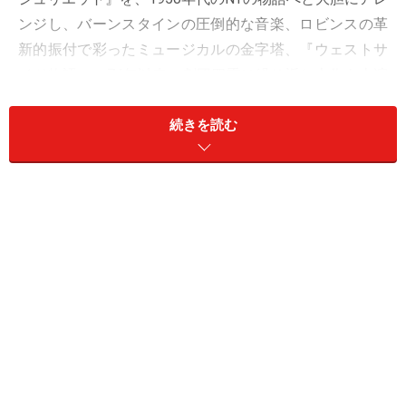
ンジし、バーンスタインの圧倒的な音楽、ロビンスの革
新的振付で彩ったミュージカルの金字塔、『ウェストサ
イド物語』。74年以来、劇団四季は繰り返し本作を上演
していますが、今回は世界に3名しかいない本作の振付
師の一人、ジョーイ・マクニーリーによる“新演出”によ
続きを読む
り、時代性をやや抽象化。より普遍的な物語として、キ
ャラクター一人一人の内面と関係性をより鮮やかに表現
した舞台となっています。
この舞台に最近、リフ役の一人として加わったのが上川
一哉さん。これまで『春のめざめ』の悩める高校生から
『リトルマーメイド』の王子エリックまで、ひたむきな
青年役がぴたりとはまる好演を見せてきた方だけに、不
良グループのリーダーであるリフ役での出演には、驚き
の声も上がったようです。ご本人の中では、どんな思い
があったのでしょうか？