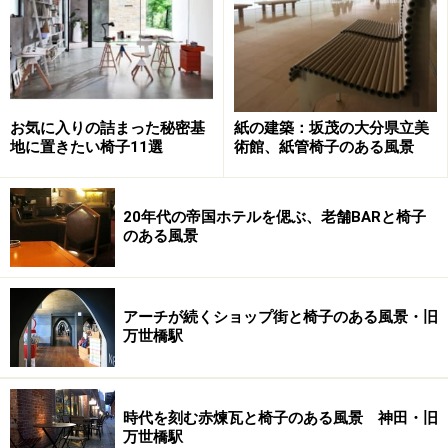
地に建設された近代的外観の新本館は、1970年の日本万
国博覧会開会に合せて、同年に竣工したから半世紀近く
にはなる。復元品と言っても味のある「顔」になってい
る。
お気に入りの詰まった秘密基
紙の建築：坂茂の大分県立美
地に置きたい椅子11選
術館、紙管椅子のある風景
（ちなみに、ライト館の玄関部分は博物館明治村（愛知
県犬山市）に十数年の歳月をかけて登録有形文化財とし
て移築再建されている。）
20年代の帝国ホテルを偲ぶ、老舗BARと椅子
のある風景
ライトの視点、息遣いが伝わってくる当時
の壁面と家具
アーチが続くショップ街と椅子のある風景・旧
万世橋駅
改めて「当時」が残っている奥の壁を見る。
造作した大谷石の枠に幾何学模様の壁画。風化や変色は
あるが、それは本物の証。
時代を刻む赤煉瓦と椅子のある風景 神田・旧
万世橋駅