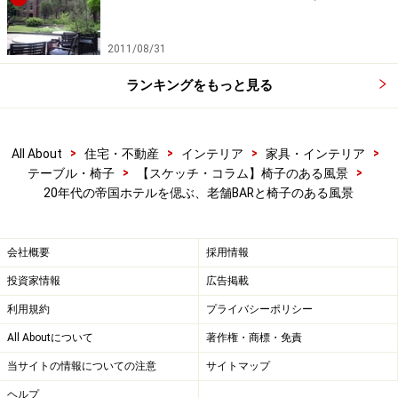
壁画の前で同調するテーブルと椅子のセット（すべてラ
イトのよるデザイン）は、時間が止まったように佇んで
2011/08/31
いる。
ランキングをもっと見る
>
>
>
>
All About
住宅・不動産
インテリア
家具・インテリア
壁画の前のテーブルセット
>
>
テーブル・椅子
【スケッチ・コラム】椅子のある風景
20年代の帝国ホテルを偲ぶ、老舗BARと椅子のある風景
椅子は当時のものではないが、テーブルは20年代当時の
もの。テーブル天板にズームすると長年の使用による傷
会社概要
採用情報
や変色が、「顔」になっている。
投資家情報
広告掲載
利用規約
プライバシーポリシー
All Aboutについて
著作権・商標・免責
ライトがデザインしたテーブル天板の表情
当サイトの情報についての注意
サイトマップ
ヘルプ