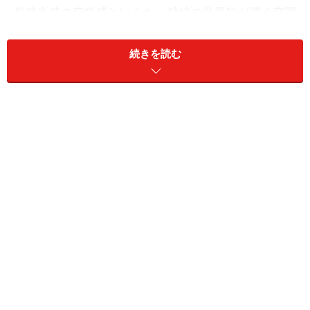
創建当時の空気感というか、独特の世界観が漂う空間
は、重厚で心地いい。
続きを読む
照明の明かりがほのかに映る低い天井、モスグリーンの
タイル壁、エンジのカーペットに鈍く浮かぶ幾何学模様
の背を持つ椅子たち。平日の午後というまだ陽のある時
間だが、ここは既に「夜の場」と、なっている。
おとなりの席では、初老の男性が息子らしい若者と談じ
ている。「こんな時期から親父と此処かぁ・・・」と羨
ましい。
ライトが残した遺産空間
以前此処に来た時に支配人に尋ねたことがある。