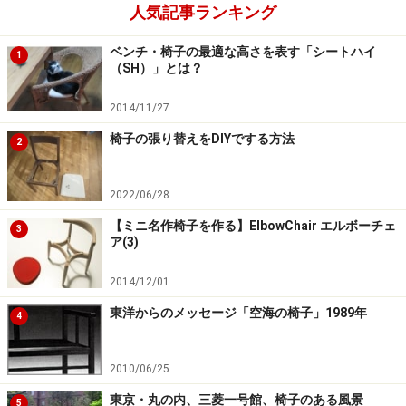
人気記事ランキング
ベンチ・椅子の最適な高さを表す「シートハイ
1
（SH）」とは？
当時の壁画と壁面ディテール3の画像
2014/11/27
椅子の張り替えをDIYでする方法
2
支配人から差し出された古い建築雑誌に掲載された当時
の室内写真がある。
2022/06/28
【ミニ名作椅子を作る】ElbowChair エルボーチェ
3
ア(3)
当時の壁画と壁面写真
2014/12/01
東洋からのメッセージ「空海の椅子」1989年
4
店内に残されている「当時」の壁面はロビーか通路の一
角にある暖炉だろうか、まさに当時の空間を切り取るよ
2010/06/25
うに此処にある。
東京・丸の内、三菱一号館、椅子のある風景
5