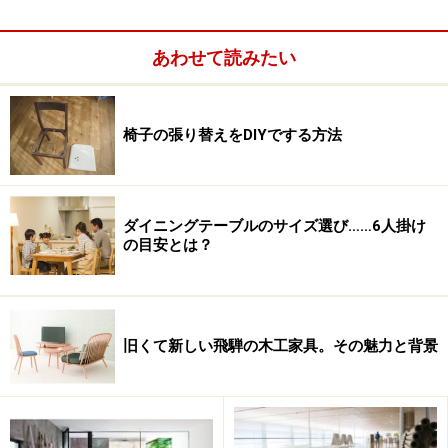
『此処は、アメリカ人建築家：フランク・ロイド・ライ
ト（以下ライト）がデザインした「ライト館」。当時の
あわせて読みたい
ままなんですか？』と。
すると流石気の利く支配人、古い建築雑誌や本を出して
きて色々と説明いただいた。
椅子の張り替えをDIYでする方法
フランク・ロイド・ライト
ダイニングテーブルのサイズ選び……6人掛け
の目安とは？
ライトは使用する石材から調度品に使う木材の選定に至
るまで、徹底した管理体制でデザインした、という。ラ
イトがデザインし紆余曲折を経て完成した1920年代（正
確には1923年7月）当時のものは、店内奥の壁面と壁
旧くて新しい飛騨の木工家具。その魅力と背景
画、カウンター背面の壁、スタンドライトとサイドデス
ク、テーブルなどライトの遺産が残る空間だ。
後は復元品だが、ライトの新館は1967年に閉鎖され、跡