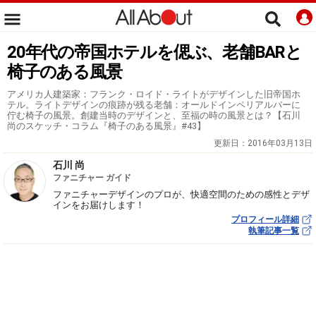
20年代の帝国ホテルを偲ぶ、老舗BARと
椅子のある風景
アメリカ人建築家：フランク・ロイド・ライトがデザインした旧帝国ホ
テル。ライトデザインの痕跡が残る老舗：オールドインペリアルバーに
佇む椅子の風景。創建当時のデザインと、至福の時の風景とは？【石川
尚のスケッチ・コラム『椅子のある風景』#43】
更新日：
2016年03月13日
石川 尚
ファニチャー ガイド
ファニチャーデザインのプロが、快適空間のための感性とデザ
インをお届けします！
プロフィール詳細
執筆記事一覧