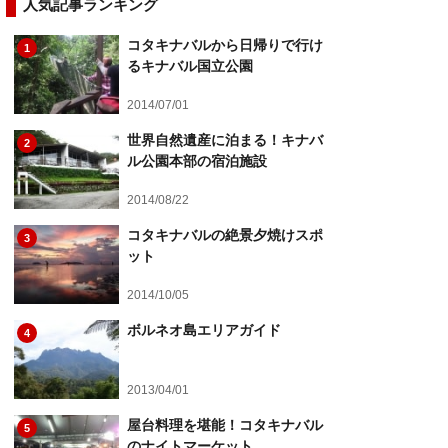
人気記事ランキング
コタキナバルから日帰りで行け
1
るキナバル国立公園
2014/07/01
世界自然遺産に泊まる！キナバ
2
ル公園本部の宿泊施設
2014/08/22
コタキナバルの絶景夕焼けスポ
3
ット
2014/10/05
ボルネオ島エリアガイド
4
2013/04/01
屋台料理を堪能！コタキナバル
5
のナイトマーケット