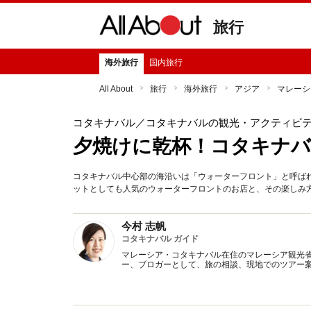
旅行
海外旅行
国内旅行
All About
旅行
海外旅行
アジア
マレーシ
コタキナバル
／コタキナバルの観光・アクティビ
夕焼けに乾杯！コタキナ
コタキナバル中心部の海沿いは「ウォーターフロント」と呼ば
ットとしても人気のウォーターフロントのお店と、その楽しみ
今村 志帆
コタキナバル ガイド
マレーシア・コタキナバル在住のマレーシア観光
ー、ブロガーとして、旅の相談、現地でのツアー