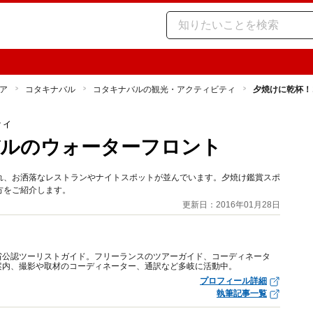
ア
コタキナバル
コタキナバルの観光・アクティビティ
夕焼けに乾杯！
ティ
バルのウォーターフロント
れ、お洒落なレストランやナイトスポットが並んでいます。夕焼け鑑賞スポ
方をご紹介します。
更新日：2016年01月28日
省公認ツーリストガイド。フリーランスのツアーガイド、コーディネータ
案内、撮影や取材のコーディネーター、通訳など多岐に活動中。
プロフィール詳細
執筆記事一覧