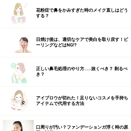
しっかり三つ編みする。この段階でゆるめに編むとボリュー
ムがでないのでしっかり編みましょう
花粉症で鼻をかみすぎた時のメイク直しはどう
する？
3. 2の毛束を三つ編みにします。やや顔の近くにもって
きて、浮かないようににやや下にひっぱりながら編むと
バランスがいいです。
日焼け後は、適切なケアで美白を取り戻す！ピ
ーリングなどはNG!?
正しい鼻毛処理のやり方……抜くべき？ 剃るべ
き？
アイブロウが切れた！足りないコスメを手持ち
三つ編みしたらシリコンゴムでまとめる
アイテムで代用する方法
4. 全部編むのではなく2、3回三つ編みをつくればいいで
す。編み上がりがこちらです。
口周りが汚い？ファンデーションガ浮く時の原