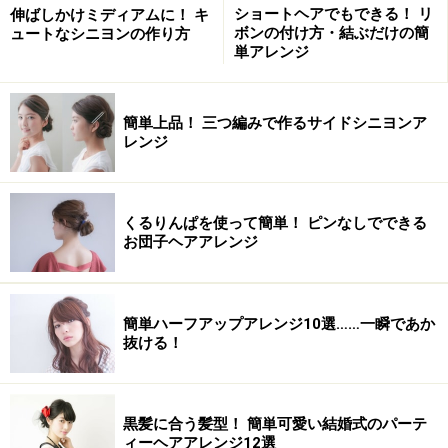
ショートヘアでもできる！ リ
伸ばしかけミディアムに！ キ
髪質 柔らかい～やや硬い
ボンの付け方・結ぶだけの簡
ュートなシニヨンの作り方
単アレンジ
髪量 少ない～やや多い
クセ なし～ややあり
簡単上品！ 三つ編みで作るサイドシニヨンア
レンジ
ヘアアレンジの方法・やり方
くるりんぱを使って簡単！ ピンなしでできる
お団子ヘアアレンジ
分け目がナチュラルになるように指でわけとる
1. 耳の高さでざっくり上下にわけます。このとき上の部
簡単ハーフアップアレンジ10選……一瞬であか
分が少ないとアレンジをしたときに寂しくなってしまう
抜ける！
ので注意してください。
黒髪に合う髪型！ 簡単可愛い結婚式のパーテ
ィーヘアアレンジ12選