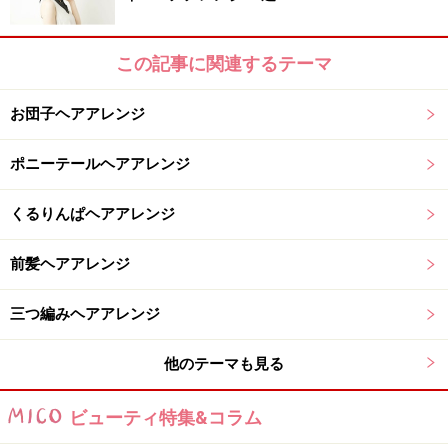
この記事に関連するテーマ
ややきつめにねじっておくと三つ編みのときにナチュラルな
ねじれになってちょうどよい
お団子ヘアアレンジ
2. 上の部分をアレンジしていきます。下の部分は一緒に
ポニーテールヘアアレンジ
ならないように後ろでわけておきます。上部分を縦に3
等分して右と左部分を後ろに向かってねじります。
くるりんぱヘアアレンジ
前髪ヘアアレンジ
三つ編みヘアアレンジ
他のテーマも見る
ビューティ特集&コラム