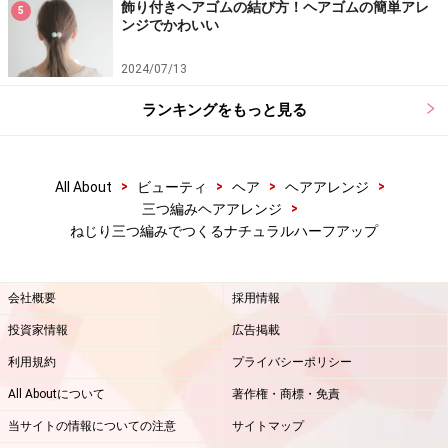
飾り付きヘアゴムの結び方！ヘアゴムの簡単アレ
5
※記事内容は執筆時点のものです。最新の内容をご確認くださ
ンジでかわいい
い。
2024/07/13
次のページへ
1
/
2
ランキングをもっと見る
>
>
>
>
All About
ビューティ
ヘア
ヘアアレンジ
>
三つ編みヘアアレンジ
ねじり三つ編みでつくるナチュラルハーフアップ
会社概要
採用情報
投資家情報
広告掲載
利用規約
プライバシーポリシー
All Aboutについて
著作権・商標・免責
当サイトの情報についての注意
サイトマップ