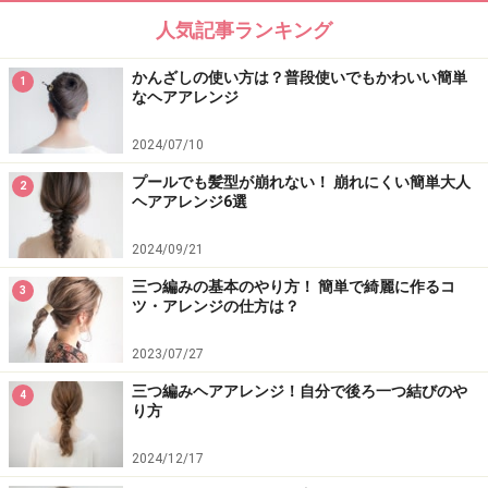
人気記事ランキング
かんざしの使い方は？普段使いでもかわいい簡単
1
なヘアアレンジ
ゴムをはさむ感じで留める
2024/07/10
6. 小さめのアメピンでゴムに引っ掛けるように毛束を留
めます（わかりやすいようにゴールドのピンでとめてい
プールでも髪型が崩れない！ 崩れにくい簡単大人
2
ヘアアレンジ6選
ますが、実際には目立たない黒のアメピンでとめま
す）。
2024/09/21
三つ編みの基本のやり方！ 簡単で綺麗に作るコ
3
ツ・アレンジの仕方は？
2023/07/27
三つ編みヘアアレンジ！自分で後ろ一つ結びのや
4
り方
次ページでは、上手く仕上げるポイントをご紹介しま
す。
2024/12/17