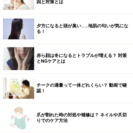
因と対策とは
夕方になると頭が臭い……地肌の匂いが気にな
る！
赤ら顔は冬になるとトラブルが増える？ 対策
しっかりテンションかけて巻きつける
とNGケアとは
5. ゴムでまとめた部分より毛先から少しだけ毛束をとっ
て結び目に巻きつけます。巻けるだけしっかり巻きつけ
チークの適量って一体どれくらい？ 動画で確
ましょう。
認！
爪が割れた時の対処や補修は？ ネイルや爪切
りでのケア方法