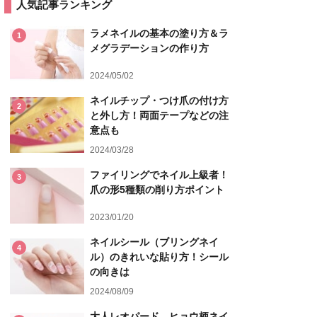
人気記事ランキング
ラメネイルの基本の塗り方＆ラ
1
メグラデーションの作り方
2024/05/02
ネイルチップ・つけ爪の付け方
2
と外し方！両面テープなどの注
意点も
2024/03/28
ファイリングでネイル上級者！
3
爪の形5種類の削り方ポイント
2023/01/20
ネイルシール（ブリングネイ
4
ル）のきれいな貼り方！シール
の向きは
2024/08/09
大人レオパード、ヒョウ柄ネイ