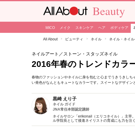
Beauty
MICO
メイク
スキンケア
ヘア
ボディケア
All About
ビューティ
ネイル
ネイル・ネイル
ネイルアート
／ストーン・スタッズネイル
2016年春のトレンドカ
春物のファッションやネイルに身を包むと心までうきうきしち
い発色がなんともキュートなカラーです。スイートなデザイン
黒崎 えり子
ネイル ガイド
JNA常任本部認定講師
ネイルサロン「erikonail（エリコネイル）」
ル学院長として後進ネイリストの育成にも力を注ぐ