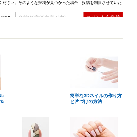
ル
簡単な3Dネイルの作り方
&
と片づけの方法