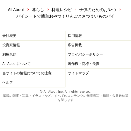
5
>
>
>
>
All About
暮らし
料理レシピ
子供のためのおやつ
さつまいもを6等分しパイシートの上にのせます。
パイシートで簡単おやつ！りんごとさつまいものパイ
会社概要
採用情報
投資家情報
広告掲載
利用規約
プライバシーポリシー
All Aboutについて
著作権・商標・免責
当サイトの情報についての注意
サイトマップ
ヘルプ
© All About, Inc. All rights reserved.
掲載の記事・写真・イラストなど、すべてのコンテンツの無断複写・転載・公衆送信等
を禁じます