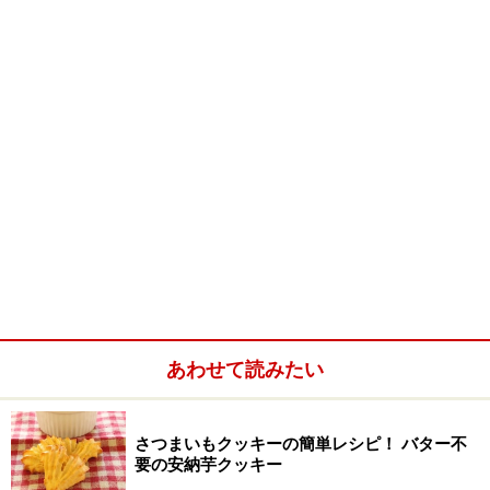
冷凍パイシート
7cm×10cmにカットしたも
のを6枚
さつまいも
100g
りんご
1個
きび砂糖
10g
生クリーム
10g（牛乳でも可）
塩
ひとつまみ
シナモンパウダー
適量
あわせて読みたい
さつまいもクッキーの簡単レシピ！ バター不
要の安納芋クッキー