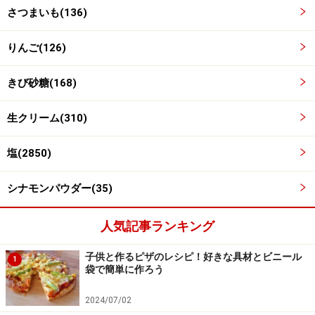
さつまいも(136)
りんご(126)
きび砂糖(168)
生クリーム(310)
塩(2850)
シナモンパウダー(35)
4
人気記事ランキング
ボウルに茹でたさつまいも、きび砂糖、塩を入れてすり
子供と作るピザのレシピ！好きな具材とビニール
1
こぎでよくつぶします。生クリーム（または牛乳）を加
袋で簡単に作ろう
え、よく混ぜます。
2024/07/02