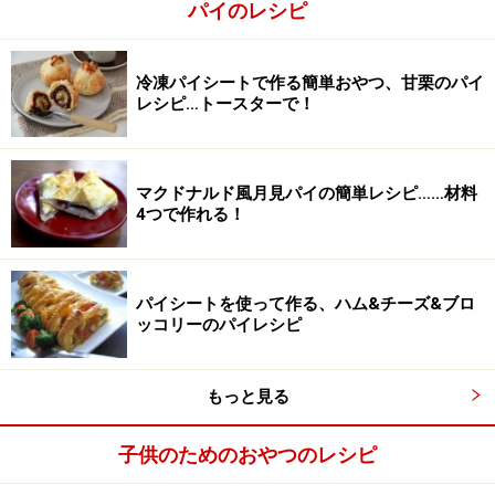
パイのレシピ
2
さつまいもを1.5cmほどの輪切りにし、蒸します。
冷凍パイシートで作る簡単おやつ、甘栗のパイ
レシピ…トースターで！
10分ほどで蒸し上がります。竹串を刺してみてなにも付
いてこなければOK。
マクドナルド風月見パイの簡単レシピ……材料
4つで作れる！
パイシートを使って作る、ハム&チーズ&ブロ
ッコリーのパイレシピ
もっと見る
子供のためのおやつのレシピ