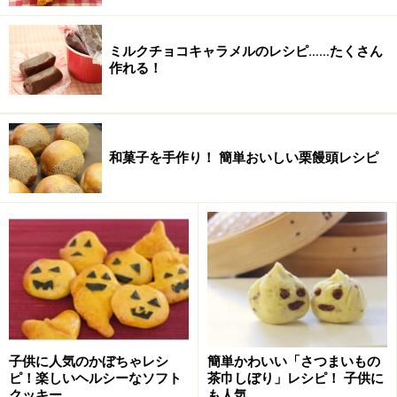
ミルクチョコキャラメルのレシピ……たくさん
作れる！
和菓子を手作り！ 簡単おいしい栗饅頭レシピ
りんごは酸味の強いものがおすすめ。さつまいもは今回
は紫芋を使用しましたが、何を使ってもOKです。
りんごとさつまいものパイの作り方・手順
■
りんごとさつまいものパイ
1
材料を揃えます。りんごとさつまいもは洗っておきま
子供に人気のかぼちゃレシ
簡単かわいい「さつまいもの
す。パイシートは7×10cmにカットし、天板に並べて使
ピ！楽しいヘルシーなソフト
茶巾しぼり」レシピ！ 子供に
うまで冷蔵庫に入れておきましょう。
クッキー
も人気