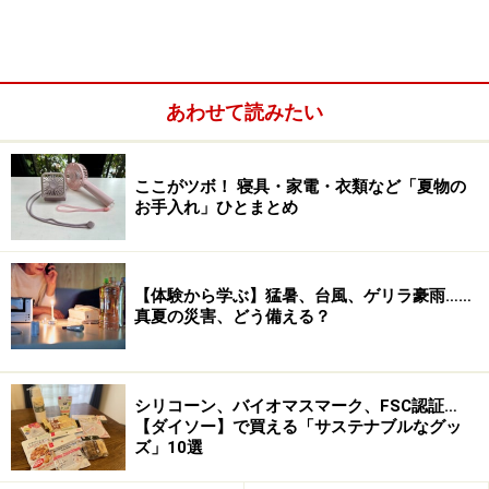
あわせて読みたい
ここがツボ！ 寝具・家電・衣類など「夏物の
お手入れ」ひとまとめ
【体験から学ぶ】猛暑、台風、ゲリラ豪雨……
真夏の災害、どう備える？
グリッターのりは百円ショップのダイソーで買いました。
シリコーン、バイオマスマーク、FSC認証…
【ダイソー】で買える「サステナブルなグッ
ペットボトルのふた
ズ」10選
リボン