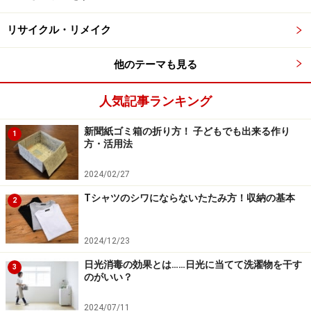
一番左がビーズとグリッターのり、真ん中がキラキラのシー
ル（手前に現物あり）、右がカラフルなビーズをつけたもの
リサイクル・リメイク
です。
他のテーマも見る
人気記事ランキング
モビールの作り方
新聞紙ゴミ箱の折り方！ 子どもでも出来る作り
公園などで拾ってきた枝に麻ひもをつけ、バランスを考
1
方・活用法
えながら、松ぼっくりをつるします。素朴で手作り感あ
ふれる飾りになりました。
2024/02/27
Tシャツのシワにならないたたみ方！収納の基本
2
一緒に、クリスマスカラーのリボンをつけたり、色紙を
切って作ったクリスマスツリーや自宅にあるオーナメン
2024/12/23
トなどをつるすと、よりクリスマスらしさが増すので、
日光消毒の効果とは……日光に当てて洗濯物を干す
お好みでどうぞ。
3
のがいい？
2024/07/11