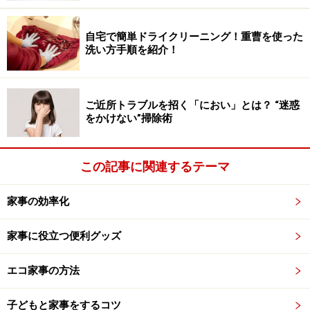
拾った松ぼっくりは濡れている場合は、しっかり乾かしてお
自宅で簡単ドライクリーニング！重曹を使った
きます。
洗い方手順を紹介！
2） 家にあるビーズをボンドで貼ったり、グリッターの
りをつけたり、自由に飾り付けます。
ご近所トラブルを招く「におい」とは？ “迷惑
をかけない”掃除術
3） 飾り付けの後は、ツリーにしたり、モビールにした
り、自由にアレンジしましょう。
この記事に関連するテーマ
ツリーの作り方
家事の効率化
ペットボトルのふたにリボンを巻き、セロハンテープで
家事に役立つ便利グッズ
つけて土台を作り、その上に、飾り付けした松ぼっくり
を載せます。
エコ家事の方法
子どもと家事をするコツ