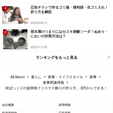
写真だと見にくいのですが、金と銀のグリッターのりをつけ
広告チラシで作るゴミ箱・便利袋・生ゴミ入れ！
た松ぼっくりをつるしています。
4
折り方を解説
2023/04/12
そのまま窓辺などにおいたり、かごに数個まとめて入れても
排水溝のつまりにはセスキ炭酸ソーダ！ぬめり・
5
素敵です。
においの対策方法は？
ガイドの家では、年長の娘が嬉しそうに作っていまし
2023/11/26
た。私も、熱中してしまいました。
ランキングをもっと見る
安く、簡単に作れるだけでなく、年齢を問わず、1人で
も、大勢でも楽しく作れるのも、この松ぼっくり飾りの
>
>
>
>
All About
暮らし
家事・ライフスタイル
家事
大きな魅力。ぜひ、やってみてくださいね。
>
家事関連情報
松ぼっくりの超簡単クリスマス飾りの作り方……0円からできる！
【関連記事】
折り紙で作るクリスマス飾り！スノーマンとトナカ
会社概要
採用情報
イの作り方
投資家情報
広告掲載