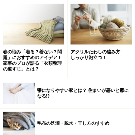
グリッターのり
ビーズ（ガイドは家にあったものを活用）
木工用ボンド
セロハンテープ
麻ひも、枝（公園などで拾う）
春の悩み「着る？着ない？問
アクリルたわしの編み方……
題」におすすめのアイデア！
しっかり泡立つ！
基本の松ぼっくり飾りの作り方
家事のプロが語る「衣類整理
の道すじ」とは？
1） 筆に白い絵の具をつけて、松ぼっくりの端につけて
いきます。イメージは、松ぼっくりに雪がのっている感
じです。白の他、銀色などでもきれいです。
鬱になりやすい家とは？ 住まいが悪いと鬱に
なる⁉
筆がない場合は、紙や指につけて塗っても大丈夫です。
また、修正ペンで代用してもOKです。塗った後は、乾か
しておきます。
毛布の洗濯・脱水・干し方のすすめ