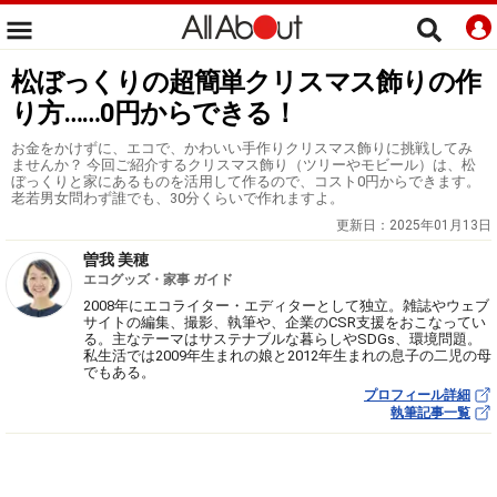
松ぼっくりの超簡単クリスマス飾りの作
り方……0円からできる！
お金をかけずに、エコで、かわいい手作りクリスマス飾りに挑戦してみ
ませんか？ 今回ご紹介するクリスマス飾り（ツリーやモビール）は、松
ぼっくりと家にあるものを活用して作るので、コスト0円からできます。
老若男女問わず誰でも、30分くらいで作れますよ。
更新日：
2025年01月13日
曽我 美穂
エコグッズ・家事 ガイド
2008年にエコライター・エディターとして独立。雑誌やウェブ
サイトの編集、撮影、執筆や、企業のCSR支援をおこなってい
る。主なテーマはサステナブルな暮らしやSDGs、環境問題。
私生活では2009年生まれの娘と2012年生まれの息子の二児の母
でもある。
プロフィール詳細
執筆記事一覧