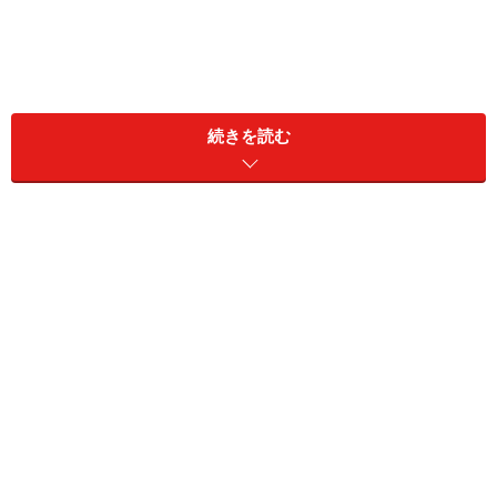
【所要時間】
続きを読む
30分程度
※松ぼっくりを拾ったり乾かす時間は除く。
【材料】
[必ず必要なもの]
白い絵の具は百円ショップのものです。
松ぼっくり（公園や道路で拾ってきたもの）
白い絵の具（なければ修正ペンでもOK）
[あるとよいもの]