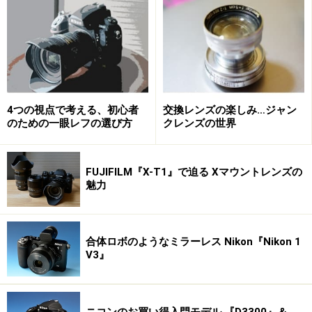
に、指定されたSSIDとパスワードを入力して接続しまし
ょう。
接続後は、パソコンやスマホのブラウザにて
http://flashair と入力することで、メモリカードに保存し
ている写真データのサムネイルが表示され、写真データ
4つの視点で考える、初心者
交換レンズの楽しみ…ジャン
の転送が可能になります。非常にシンプルなシステムで
のための一眼レフの選び方
クレンズの世界
すので、一度無線LANの設定をするだけで簡単に利用が
できます。
FUJIFILM『X-T1』で迫る Xマウントレンズの
魅力
FlashAirをデジタルカメラに挿入
合体ロボのようなミラーレス Nikon『Nikon 1
V3』