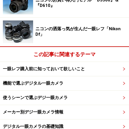
ニコンのお買い得入門モデル 『D3300』＆
『D610』
無線LAN機能をオンにするには、デジタルカメラのメニュー
から「スマートフォン接続」を選択
ニコンの洒落っ気が生んだ一眼レフ「Nikon
Df」
この記事に関連するテーマ
無線LAN機能をオンする方法としては、FlashAir設定画面の
ロックのオンオフでも行うことができます
一眼レフ購入前に知っておいて欲しいこと
機能で選ぶデジタル一眼カメラ
使うシーンで選ぶデジ一眼カメラ
スマートフォンの「設定」→「無線LAN」よりFlashAirを検
索
メーカー別デジ一眼カメラ情報
デジタル一眼カメラの基礎知識