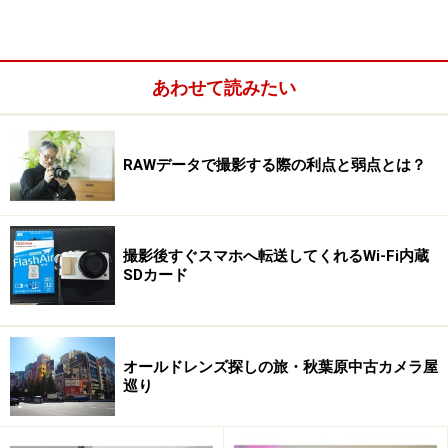
あわせて読みたい
RAWデータで撮影する際の利点と弱点とは？
FlashAirとオリンパスPEN Light E-PL6
撮影後すぐスマホへ転送してくれるWi-Fi内蔵
SDカード
FlashAirの無線LAN設定
FlashAirを利用するためには、まずパソコンやスマートフ
オールドレンズ探しの旅・秋葉原中古カメラ屋
ォンと無線LANで接続する必要があります。デジタルカ
巡り
メラにSDカードとして挿入することで、FlashAirが無線
LANのアクセスポイントとなります。パソコンやスマホ