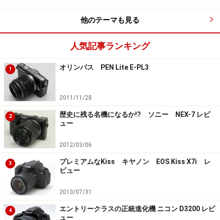
他のテーマも見る
FlashAirとスマートフォンが無線LAN接続した画面
人気記事ランキング
オリンパス PEN Lite E-PL3
ブラウザにて写真転送
1
無線LANにてFlashAirとパソコン、スマートフォンが接続
2011/11/28
した状態で、ブラウザ経由で写真転送が可能です。
歴史に残る名機になるか!? ソニー NEX-7 レビ
2
ュー
2012/03/06
ブラウザにて「http://flashair」にアクセスした例
プレミアムなKiss キヤノン EOS Kiss X7i レ
3
ビュー
2013/07/31
エントリークラスの正統進化機 ニコン D3200 レビ
4
ブラウザから写真を転送
ュー