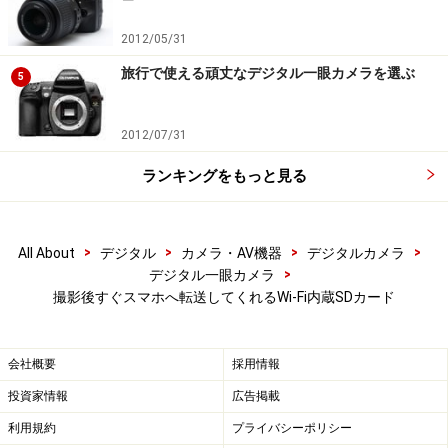
2012/05/31
旅行で使える頑丈なデジタル一眼カメラを選ぶ
5
ドライブとしてFlashAirから写真を一括転
送
2012/07/31
FlashAirの2015年3月にリリースされた「SD-WEシリー
ランキングをもっと見る
ズ」は、FlashAirをパソコン上にドライブとして認識が可
能です。Windowsの「エクスプローラー」やMacの
「Finder」というOS標準のファイル管理ソフトを使っ
>
>
>
>
All About
デジタル
カメラ・AV機器
デジタルカメラ
て、複数のファイルを一括で転送が可能です。なお、フ
>
デジタル一眼カメラ
ァイル管理ソフトでは、通常のファイルのように、写真
撮影後すぐスマホへ転送してくれるWi-Fi内蔵SDカード
データの削除やファイルの書き込みは対応していませ
ん。
会社概要
採用情報
投資家情報
広告掲載
利用方法は、初めの一回は設定のためパソコンにて
利用規約
プライバシーポリシー
FlashAir設定ソフトウェアを起動し、パソコンにFlashAir