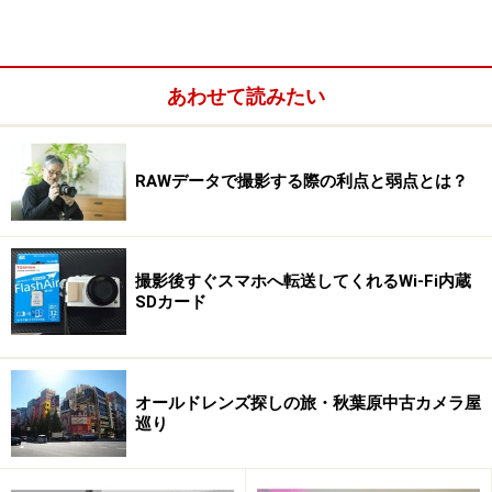
あわせて読みたい
RAWデータで撮影する際の利点と弱点とは？
野心的なエントリークラスとミドルクラスの中間機
撮影後すぐスマホへ転送してくれるWi-Fi内蔵
SDカード
ライブビュー撮影とバリアングル液晶は相
性最高っ
オールドレンズ探しの旅・秋葉原中古カメラ屋
巡り
独自のバリアングル液晶は、被写体に対して視線を上下すれ
ばいいという利点がある。