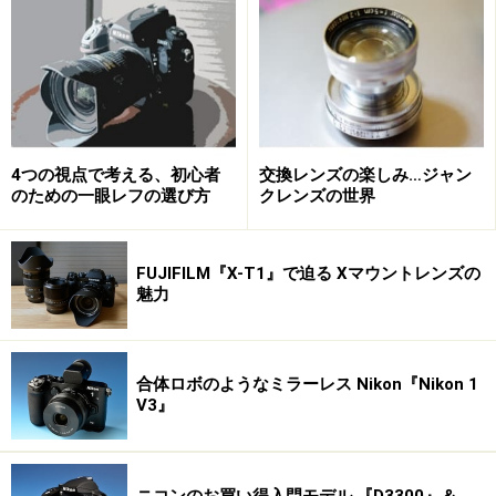
まずは外見としても特徴的なバリアングル液晶ディスプ
レイを見てみよう。
以前のガイド記事にも書いたよう
に
、可動式液晶ディスプレイとライブビューでの撮影は
最高の相性を持っている。
4つの視点で考える、初心者
交換レンズの楽しみ…ジャン
のための一眼レフの選び方
クレンズの世界
今回、ニコンが採用したのはオリンパス、パナソニック
などの横開きとも、ソニーのチルト式とも異なる縦開き
ともいえるタイプの液晶ディスプレイだ。フルに可動
FUJIFILM『X-T1』で迫る Xマウントレンズの
し、自分撮りや縦位置での撮影も可能だ。
魅力
ライブビュー撮影は安定度から横位置で行われることが
合体ロボのようなミラーレス Nikon『Nikon 1
多い。横位置のときにレンズと同じ軸を持つこの縦開き
V3』
の液晶ディスプレイでの撮影はなかなか快適だといえ
る。
被写体を追い続ける「ターゲットAF」が導入されたこと