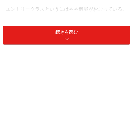
エントリークラスというにはやや機能がおごっている。
まず、特徴的なバリアングルの液晶ディスプレイが搭載
されている。そして、24fpsではあるが720Pの動画撮影
続きを読む
にも対応しているのだ。
しかし、D5000のエントリークラスらしからぬ部分はそ
れだけではない。そのあたりを中心に見ていくとしよ
う。
＜目次＞
ライブビュー撮影とバリアングル液晶は相性最高っ
エントリークラスとしては巨大なボディが……