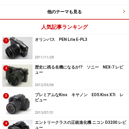
ルのものとなっている。動画撮影をメインに考える機種
ではないというのが正直なところだろう。
他のテーマも見る
もちろん、動画撮影時にも液晶ディスプレイを展開して
人気記事ランキング
撮影することができる。ローアングルでペットや子供の
オリンパス PEN Lite E-PL3
1
視線にあわせて撮影することも容易だ。
2011/11/28
画質は良好で、現在のデジタル一眼カメラの主戦場であ
る1200万画素クラスのAPS-C搭載機として充分に中級機
歴史に残る名機になるか!? ソニー NEX-7 レビ
2
ュー
とも戦えるレベルにある。
2012/03/06
プレミアムなKiss キヤノン EOS Kiss X7i レ
3
エントリークラスとしては巨大なボディ
ビュー
が……
2013/07/31
その一方で、本体重量は560グラムとエントリークラス
エントリークラスの正統進化機 ニコン D3200 レビ
4
としてはかなりの重量級だ。D60は495グラム、EOS Kiss
ュー