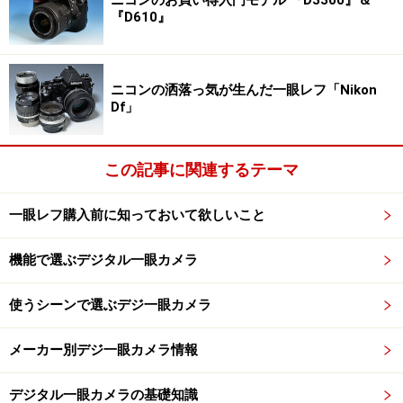
ニコンのお買い得入門モデル 『D3300』＆
もあり、ライブビューでの撮影感覚は軽快だ。ピントを
『D610』
あわせようとした場所を拡大する機能（最大で6倍てい
ど）もあるので、シビアなピント合わせの必要とされる
マクロ撮影などでも使いやすくなっている。
ニコンの洒落っ気が生んだ一眼レフ「Nikon
Df」
この記事に関連するテーマ
マイクは左肩のロゴの上。性能がいいとはいえないが、外部
マイクは使用不可。
一眼レフ購入前に知っておいて欲しいこと
前述の動画撮影は1280×720ピクセル以外に640×424ピク
セル、320×216ピクセルが洗濯できる。どれも24fpsでの
機能で選ぶデジタル一眼カメラ
撮影となる。また、動画撮影時にはオートフォーカスは
使うシーンで選ぶデジ一眼カメラ
使用できない。
メーカー別デジ一眼カメラ情報
規格はMotion JPEGでの撮影、マニュアル設定不可とい
うこともあり、基本的には「動画も撮れる」というレベ
デジタル一眼カメラの基礎知識