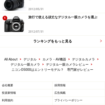
X3は480グラム、α230は450グラムとなっている。大き
2012/05/31
さ自体も中級機と見紛うかという大きさだ。
旅行で使える頑丈なデジタル一眼カメラを選ぶ
5
組み合わせるレンズにもよるが、やや女性に勧めるには
厳しいかなぁ……といったところだ。
2012/07/31
ランキングをもっと見る
ただ、D5000はサイズ的にも中級機レベルだが、機能的
にも中級機に近い。たとえば連射時の撮影可能枚数は4
枚/秒（D60は3枚/秒、D90で4.5枚/秒）。フォーカスポ
>
>
>
>
All About
デジタル
カメラ・AV機器
デジタルカメラ
イントは11点だ（D60が3点、D90が11点）。
>
>
デジタル一眼カメラ
デジタル一眼カメラレビュー
ニコンD5000はエントリーモデル？ 専門家がレビュー
会社概要
採用情報
ファインダーは倍率、視野率ともにごく普通。
投資家情報
広告掲載
唯一、ファインダー倍率がD60の0.80倍から0.78倍にな
利用規約
プライバシーポリシー
っている（D90は0.94倍）が、これは価格にシビアに反