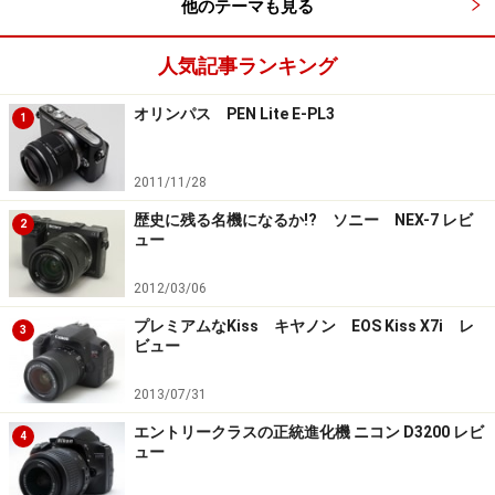
他のテーマも見る
人気記事ランキング
オリンパス PEN Lite E-PL3
1
2011/11/28
歴史に残る名機になるか!? ソニー NEX-7 レビ
2
ュー
2012/03/06
プレミアムなKiss キヤノン EOS Kiss X7i レ
3
ビュー
2013/07/31
エントリークラスの正統進化機 ニコン D3200 レビ
4
ュー