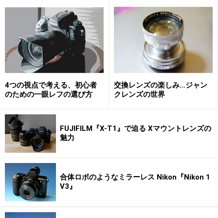
も交換レンズが発売されていますが、使えるメーカーは
限られています。一眼レフを選ぶ時に、同時にレンズカ
タログも手に入れて、将来的に欲しいレンズがあるかど
うかを確かめてください。
4つの視点で考える、初心者
交換レンズの楽しみ…ジャン
のための一眼レフの選び方
クレンズの世界
【視点2】ステップアップを目指す一眼レフ
一眼レフを使いこなすためには、露出に関しての知識が
FUJIFILM『X-T1』で迫る Xマウントレンズの
欠かせません。絞り値、シャッター速度、露出補正、被
魅力
写界深度、そしてISO感度などの兼ね合いで露出を自在
にコントロールできるのが一眼レフの便利な点です。そ
れをまだマスターできていない方にオススメなのがニコ
合体ロボのようなミラーレス Nikon『Nikon 1
V3』
ン
「D3300 レンズキット」
です。
モードダイヤルをGUIDEに合わせるだけで、
専門用語を