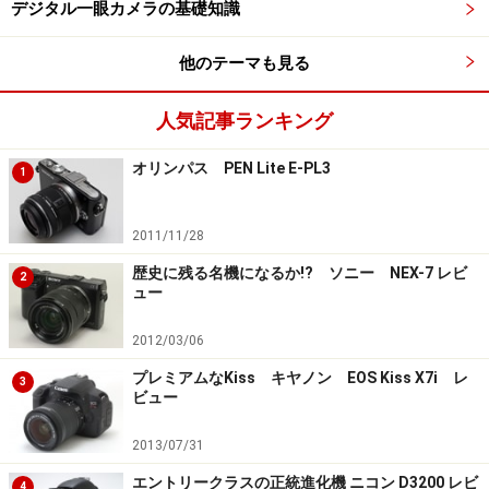
デジタル一眼カメラの基礎知識
Nikon デジタル一眼レフカメラ D3300 ダブルズームキ
ット ブラック D3300WZBK
他のテーマも見る
人気記事ランキング
オリンパス PEN Lite E-PL3
1
2011/11/28
歴史に残る名機になるか!? ソニー NEX-7 レビ
Amazonで見る
2
ュー
2012/03/06
プレミアムなKiss キヤノン EOS Kiss X7i レ
3
次のページではコンデジに不満を持つ人が選ぶべき一眼
ビュー
レフを紹介します。
2013/07/31
※記事内容は執筆時点のものです。最新の内容をご確認くださ
エントリークラスの正統進化機 ニコン D3200 レビ
い。
4