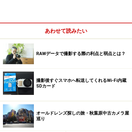
あわせて読みたい
RAWデータで撮影する際の利点と弱点とは？
あなたがスイーツや料理、昆虫や花を撮りたいなら優秀
なマクロレンズが揃うメーカーの一眼レフを選ぶべきで
す。雄大な風景や、建築物を撮るなら広角レンズをチェ
撮影後すぐスマホへ転送してくれるWi-Fi内蔵
ックすべきです。モータースポーツやコンサート、バー
SDカード
ドウォッチングに持ち出すなら望遠レンズ、ポートレー
トなら開放絞り値の明るい中望遠レンズが欲しくなるで
しょう。
オールドレンズ探しの旅・秋葉原中古カメラ屋
巡り
さらにシグマやタムロンなどのレンズ専業メーカーから