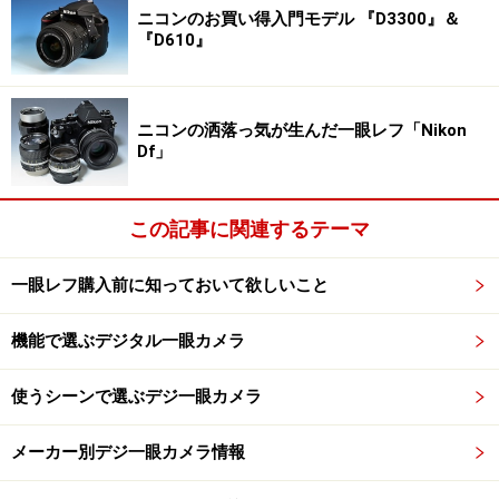
ニコンのお買い得入門モデル 『D3300』＆
使わずに各種設定から、撮影方法までカメラがアドバイ
『D610』
スしてくれます。
また、撮影後に使える画像編集機能が
あるのでPCを使わずに被写体の歪みを補正したり、写真
をトリミングできます。
ニコンの洒落っ気が生んだ一眼レフ「Nikon
Df」
キットレンズ「AF-S DX NIKKOR 18-55mm f/3.5-5.6G
VR」は27mm～82.5mm相当で広角から中望遠をカバーす
この記事に関連するテーマ
る解像力に優れたズームレンズです。ズーム全域で最短
撮影距離28cm、手ブレ補正機能も内蔵しています。同社
一眼レフ購入前に知っておいて欲しいこと
の豊富な交換レンズも使えるので、ステップアップを果
たしてからも使える頼りになる一眼レフとなるでしょ
機能で選ぶデジタル一眼カメラ
う。このように専門用語を使わずに操作できる一眼レフ
使うシーンで選ぶデジ一眼カメラ
は他のメーカーにもあるので、インターフェイスをチェ
ックしてみましょう。
メーカー別デジ一眼カメラ情報