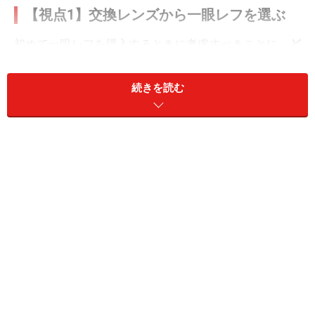
【視点1】交換レンズから一眼レフを選ぶ
初めて一眼レフを購入するときに考慮すべきことに、
ど
んなレンズを使って写真を撮りたいのか
が大切です。ニ
コンの一眼レフを買うということは、ニコンのレンズを
続きを読む
選ぶということです。あなたが将来、交換レンズを3本
購入したとすれば、その合計価格は一眼レフボディを上
回ってしまいます。レンズ資産を活かすためには、次回
も同じメーカーの一眼レフを購入することになります。
つまり、
初めて選んだ一眼レフから別のメーカーに乗り
替えることは容易ではない
のです。