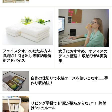
小柄なので高い所にある収納は、ほとんど使わないとのこと
もともと器が好きなので、おしゃれで実用的に使えるも
フェイスタオルのたたみ方＆
女子におすすめ、オフィスの
収納術！引き出し等収納場所
デスク整理！ 収納ワザ&実例
のを中心に北欧のものから和のものまで、種類も数もた
別アドバイス
集
くさん持っているそうです。ところが、キッチンにもダ
イニングにも食器棚がありません。「以前は食器棚を使
っていたのですが、調理家電専用の置き場が欲しかった
自作の仕切りで衣装ケースを使いこなす……手
作り収納法！
ので、それに合わせて棚を設けて、そこに食器をしまっ
ています」とのこと。
リビング学習でも“家が散らからない”！ 片付
その調理家電用カウンターの上下が収納になっていて、
け3つのルール