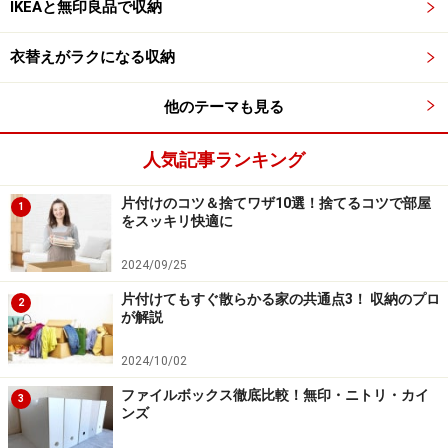
IKEAと無印良品で収納
形が不揃いな器は似たような大きさのものと一緒に重ねて収
衣替えがラクになる収納
納。隙間なく並べて収納量をアップ
他のテーマも見る
引き出しの中段は和の器を中心に、同じ種類ごとにまと
めて収納。茶碗、汁椀、小鉢のように深さがあるもの
人気記事ランキング
は、横に寝かせると安定するので、器同士がぶつかって
欠けるといった心配がありません。そして、「手前側に
片付けのコツ＆捨てワザ10選！捨てるコツで部屋
1
はよく使うもの、奥のほうには来客やお正月といった特
をスッキリ快適に
別な時だけ使うものをしまう」といいそうです。
2024/09/25
片付けてもすぐ散らかる家の共通点3！ 収納のプロ
2
が解説
調味料に文具まで!? ダイニングから直接使
えるキッチン収納
2024/10/02
ファイルボックス徹底比較！無印・ニトリ・カイ
LDまでひとつながりになっているキッチンなので、ダイ
3
ンズ
ニング側のカウンター下にも引き出しと戸棚がついてい