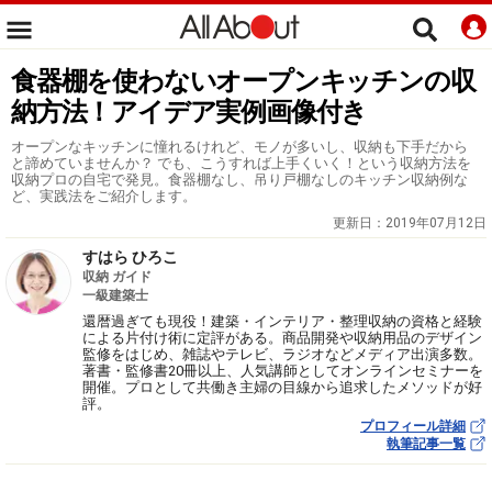
食器棚を使わないオープンキッチンの収
納方法！アイデア実例画像付き
オープンなキッチンに憧れるけれど、モノが多いし、収納も下手だから
と諦めていませんか？ でも、こうすれば上手くいく！という収納方法を
収納プロの自宅で発見。食器棚なし、吊り戸棚なしのキッチン収納例な
ど、実践法をご紹介します。
更新日：
2019年07月12日
すはら ひろこ
収納 ガイド
一級建築士
還暦過ぎても現役！建築・インテリア・整理収納の資格と経験
による片付け術に定評がある。商品開発や収納用品のデザイン
監修をはじめ、雑誌やテレビ、ラジオなどメディア出演多数。
著書・監修書20冊以上、人気講師としてオンラインセミナーを
開催。プロとして共働き主婦の目線から追求したメソッドが好
評。
プロフィール詳細
執筆記事一覧