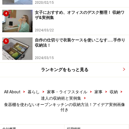
ます。そこには、テーブルで使いたいカトラリーやコー
2020/02/15
スターをはじめとして、文具や薬といった生活用品を収
女子におすすめ、オフィスのデスク整理！ 収納ワ
4
ザ&実例集
納。引き出しには細かいアイテムをしまうので、仕切り
用ケースと仕切り板を活用して、中身が乱れないように
2024/03/22
するとともに、無駄なく目いっぱい収納するのがポイン
自作の仕切りで衣装ケースを使いこなす……手作り
5
トです。
収納法！
2024/03/15
無印良品のお揃いの仕切りケースを2～3段重ねると収納量が
アップする
ランキングをもっと見る
>
>
>
>
>
All About
暮らし
家事・ライフスタイル
家事
収納
棚板が足りない分は、突っ張り棒を投入して収納を一段増
>
達人の収納術と実例集
設。ご主人専用棚に、お酒と酒器、調味料を収納（下）
食器棚を使わないオープンキッチンの収納方法！アイデア実例画像
付き
戸棚には100均ショップのプラカゴを使って、入れ物ご
と取り出せるようになっています。そのため、「密閉容
器や瓶のストックをしまっていても、キッチンへの持ち
会社概要
採用情報