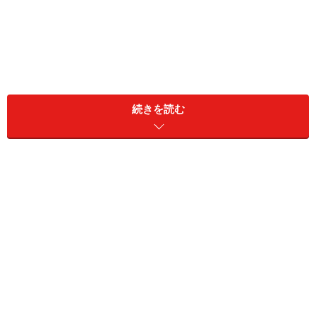
続きを読む
【INDEX】
食器棚を使わない収納方法！食器はスタッキングと
立てる収納で
調味料に文具まで!? ダイニングから直接使えるキッ
チン収納
キッチンの引き出しを100均グッズで完璧活用する
収納アイデア
小さくても優秀！無印良品のラックを使った収納術
ホワイトで統一してスッキリ