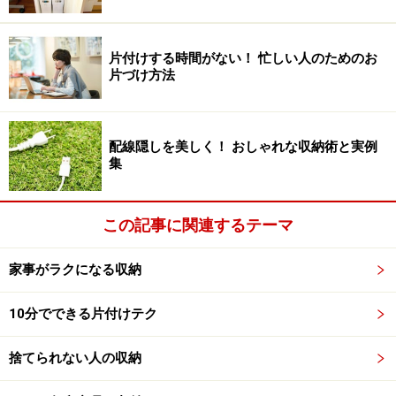
上部が棚で下のほうが引き出しになっています。そし
て、上の棚には北欧の食器を収納。コの字ラックを使っ
て、お皿を上下2段に分けてスタッキングしていて、上
片付けする時間がない！ 忙しい人のためのお
のほうにあっても安全に取り出せるようになっていま
片づけ方法
す。
配線隠しを美しく！ おしゃれな収納術と実例
集
「ニトリのコの字ラックは頑丈で使いやすい」とのこと
引き出しの上段には、グラスやカップを収納。ちょっと
この記事に関連するテーマ
お茶を飲みたい時や来客の時に、無理のない姿勢でサッ
と取り出せてスマート。手早く支度ができて合理的で
家事がラクになる収納
す。
10分でできる片付けテク
奥まで全部引き出せるから出し入れがしやすい。詰め込んで
捨てられない人の収納
いないようでも、いっぱい入っている