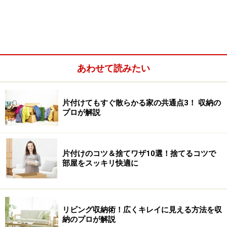
食器棚を使わない収納方法！ 食器はスタッ
キングと立てる収納で
和歌山市を中心に関西方面まで、幅広く整理収納サービ
あわせて読みたい
スとセミナー活動を行う二出川ひろよさん。自宅では
「おうち講座」を開催しています。市内にある家は20年
片付けてもすぐ散らかる家の共通点3！ 収納の
以上前に建てて以来ずっと住んでいて、その後、今のよ
プロが解説
うなオープンスタイルのキッチンに改装したそうです。
片付けのコツ＆捨てワザ10選！捨てるコツで
部屋をスッキリ快適に
リビング収納術！広くキレイに見える方法を収
納のプロが解説