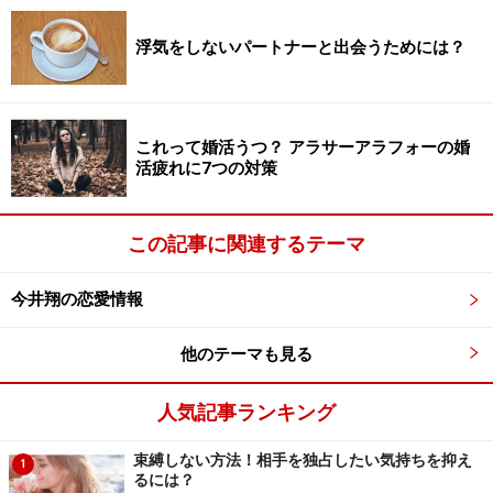
い。
浮気をしないパートナーと出会うためには？
次のページへ
1
/
2
これって婚活うつ？ アラサーアラフォーの婚
活疲れに7つの対策
この記事に関連するテーマ
今井翔の恋愛情報
他のテーマも見る
人気記事ランキング
束縛しない方法！相手を独占したい気持ちを抑え
1
るには？