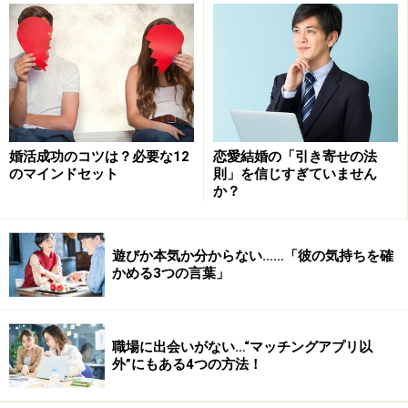
く最初に思い浮かぶのは、婚活パーティーなどの投資額
が少ない方法でしょう。結論からいえば、婚活サービス
で出会う可能性というのは大いにあります。
しかし、どの婚活サービスを利用すべきかを検討する必
要があります。あなたがもし《勤勉で、経済的に余裕の
婚活成功のコツは？必要な12
恋愛結婚の「引き寄せの法
のマインドセット
則」を信じすぎていません
ある人》を希望するのであれば、サービス利用料が低額
か？
のものはあまりオススメしません。本当に経済的に余裕
のある人が、そのような低額のサービスを利用し、頻繁
にチェックするでしょうか？
遊びか本気か分からない……「彼の気持ちを確
かめる3つの言葉」
得たい結果が大きいほど、行動派の人は時間とお金、エ
ネルギーを投資すると良いでしょう。その過程が楽しけ
職場に出会いがない…“マッチングアプリ以
れば、結果に結びつく可能性も大です。
外”にもある4つの方法！
※記事内容は執筆時点のものです。最新の内容をご確認くださ