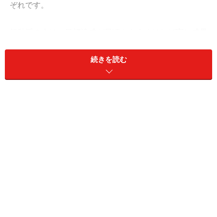
ぞれです。
行動派の人は、目標達成が日頃からうまければ実に成果
を出しやすいです。しかし、そうではない人が行動派の
マネをしても、苦しくなるだけでしょう。出会うための
続きを読む
スケジューリングや、場所選びなどですでにストレスを
感じてしまいます。
引き寄せ派の人は、ともすればただ時間がかかっている
だけで、一向に誰とも出会わないという風になりがちで
す。しかし、自分を信頼し、種をまくことができれば成
果の果実を得ることができます。