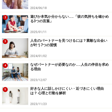
2024/06/18
遊びか本気か分からない……「彼の気持ちを確かめ
2
る3つの言葉」
2025/01/11
人生のパートナーを見つけるには？素敵な出会い
3
が叶う7つの習慣
2024/01/02
なぜパートナーが必要なのか……人生の伴侶を求め
4
る理由
2023/12/07
好きな人に話しかけにくい・近づきにくい理由
5
は？ 心理と行動を解析
2023/11/23