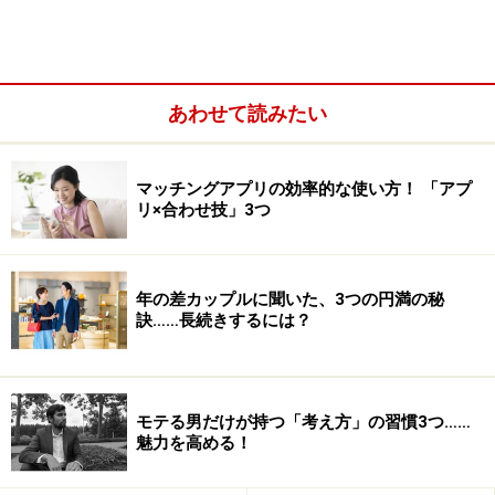
あわせて読みたい
マッチングアプリの効率的な使い方！ 「アプ
リ×合わせ技」3つ
自分がどちらの姿勢に向いているのか、または両方を行
う人なのか。まずはそこから考えてみても良いかもしれ
年の差カップルに聞いた、3つの円満の秘
訣……長続きするには？
ません。
結婚相談所や婚活パーティーに参加するべ
モテる男だけが持つ「考え方」の習慣3つ……
きかどうか？
魅力を高める！
では、行動派の人はまずどの場所に行くべきか……。恐ら