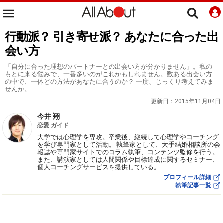
行動派？ 引き寄せ派？ あなたに合った出
会い方
「自分に合った理想のパートナーとの出会い方が分かりません」。私の
もとに来る悩みで、一番多いのがこれかもしれません。数ある出会い方
の中で、一体どの方法があなたに合うのか？ 一度、じっくり考えてみま
せんか。
更新日：
2015年11月04日
今井 翔
恋愛 ガイド
大学では心理学を専攻。卒業後、継続して心理学やコーチング
を学び専門家として活動。 執筆家として、大手結婚相談所の会
報誌や専門家サイトでのコラム執筆、コンテンツ監修を行う。
また、講演家としては人間関係や目標達成に関するセミナー、
個人コーチングサービスを提供している。
プロフィール詳細
執筆記事一覧