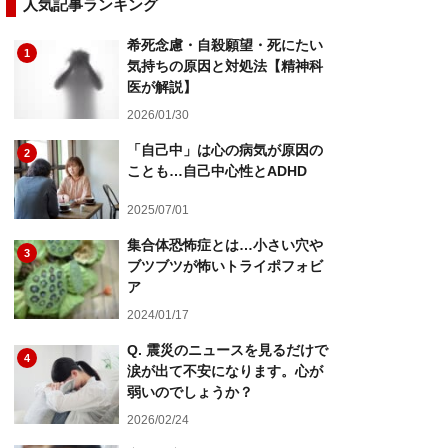
人気記事ランキング
希死念慮・自殺願望・死にたい
1
気持ちの原因と対処法【精神科
医が解説】
2026/01/30
「自己中」は心の病気が原因の
2
ことも…自己中心性とADHD
2025/07/01
集合体恐怖症とは…小さい穴や
3
ブツブツが怖いトライポフォビ
ア
2024/01/17
Q. 震災のニュースを見るだけで
4
涙が出て不安になります。心が
弱いのでしょうか？
2026/02/24