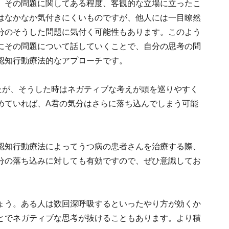
、その問題に関してある程度、客観的な立場に立ったこ
はなかなか気付きにくいものですが、他人には一目瞭然
分のそうした問題に気付く可能性もあります。このよう
にその問題について話していくことで、自分の思考の問
認知行動療法的なアプローチです。
たが、そうした時はネガティブな考えが頭を巡りやすく
めていれば、A君の気分はさらに落ち込んでしまう可能
認知行動療法によってうつ病の患者さんを治療する際、
分の落ち込みに対しても有効ですので、ぜひ意識してお
ょう。ある人は数回深呼吸するといったやり方が効くか
とでネガティブな思考が抜けることもあります。より積