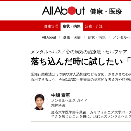
健康・医療
健康管理
症状・病気
治療・介護
All About
健康・医療
症状・病気
メンタルヘ
メンタルヘルス
／心の病気の治療法・セルフケア
落ち込んだ時に試したい「
認知行動療法はうつ病や対人恐怖症なども含め、さまざまな心
応用できるよう、今回は認知行動療法の基本的な考え方や精神
中嶋 泰憲
メンタルヘルス ガイド
精神科医
慶応大学医学部卒業後、カリフォルニア大学バー
辛さを感じたことを機に、現代人のメンタルヘル
管理にお役に立てるよう、メンタルヘルスに関す