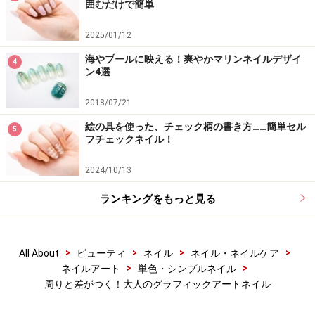
囲むだけで簡単
2025/01/12
海やプールに映える！爽やかマリンネイルデザイ
4
ン4選
2018/07/21
絵の具を使った、チェック柄の書き方……簡単セル
5
フチェックネイル！
2024/10/13
ランキングをもっと見る
>
>
>
>
All About
ビューティ
ネイル
ネイル・ネイルケア
>
>
ネイルアート
単色・シンプルネイル
周りと差がつく！大人のグラフィックアートネイル