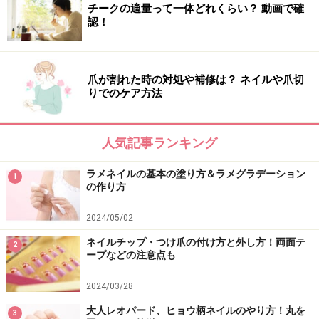
チークの適量って一体どれくらい？ 動画で確
認！
爪が割れた時の対処や補修は？ ネイルや爪切
りでのケア方法
人気記事ランキング
ラメネイルの基本の塗り方＆ラメグラデーション
1
の作り方
2024/05/02
ネイルチップ・つけ爪の付け方と外し方！両面テ
2
ープなどの注意点も
2024/03/28
大人レオパード、ヒョウ柄ネイルのやり方！丸を
3