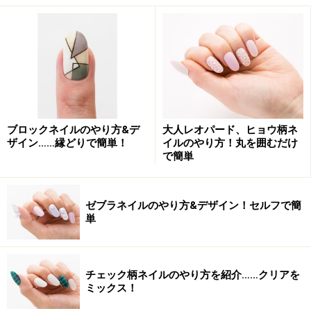
カラーで、オシャレ上級者！
派手なカラーもマットな質感でバランス良く
■ハンド
柄×柄の70年代スタイルをイメージして、オレンジやピ
ブロックネイルのやり方&デ
大人レオパード、ヒョウ柄ネ
ンク、イエローなどヴィヴィッドなカラーを組み合わせ
ザイン……縁どりで簡単！
イルのやり方！丸を囲むだけ
ます。カラー同士がより際立つように、シルバーのライ
で簡単
ンテープを引いてさらにパキっと。多色使いの内1色は
トレンドのマットな質感のトップコートを重ね、カラー
ゼブラネイルのやり方&デザイン！セルフで簡
と質感をMIXさせて今年のトレンド要素をぎゅっと濃
単
縮！
■フット
チェック柄ネイルのやり方を紹介……クリアを
ミックス！
トレンドカラーのマルサラにグレイッシュ味を加えた、
まさに今年の本命カラーを単色塗りで堪能。スクエアの