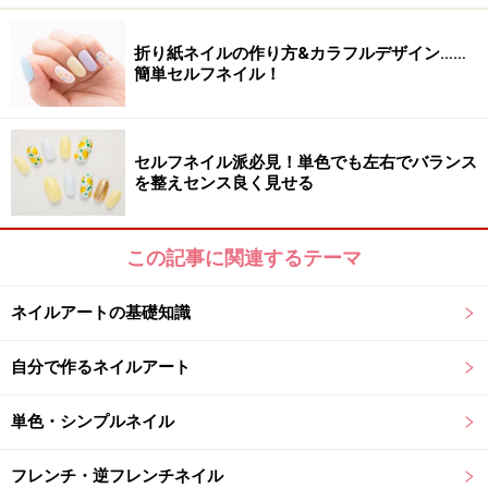
パーツを互い違いに飾り、グラフィカルなモチーフに。
折り紙ネイルの作り方&カラフルデザイン……
簡単セルフネイル！
■ネイルアートデザイン製作■
uka
表参道店
東京都渋谷区神宮前4-21-10 URA表参道2F
セルフネイル派必見！単色でも左右でバランス
TEL.03-5413-4445
を整えセンス良く見せる
※記事内容は執筆時点のものです。最新の内容をご確認くださ
い。
この記事に関連するテーマ
※個人の体質、また、誤った方法による実践に起因して肌荒れや
不調を引き起こす場合があります。実践の際には、必ず自身の体
質及び健康状態を十分に考慮し、正しい方法で行ってください。
ネイルアートの基礎知識
また、全ての方への有効性を保証するものではありません。
自分で作るネイルアート
【編集部おすすめの購入サイト】
単色・シンプルネイル
Amazonでネイルグッズをチェック！
フレンチ・逆フレンチネイル