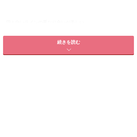
円と白いラインの重なり合いが美しい
■ハンド
続きを読む
クリアのベースに、ホワイトでセパレートのベースを1
度塗りします。その上にブルー、パープル、イエローと
3色のパステルカラーで円をランダムに描いていきま
す。2色を使用する時は、円の大きさに大小をつけデザ
インにメリハリ感をプラス。ホワイトのライナーで流れ
るような動きを加え、曲線の重なり合いで魅せるデザイ
ンです。
■フット
ベースとなるホワイトの斜めフレンチの上に、ピーコッ
ク柄をオン。ハンドよりも濃いめのパープルとイエロー