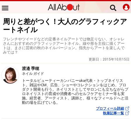
周りと差がつく！大人のグラフィックア
ートネイル
フレンチやツイードなどの定番ネイルアートでは物足りない、オシャレ
さんにおすすめのグラフィックアートネイル。線や形を主役に描くアー
トは、まさに芸術の秋のネイルバージョン。指先からアートを楽しんで
みては？
更新日：
2015年10月15日
渡邉 季穂
ネイル ガイド
トータルビューティーカンパニーuka代表・トップネイリス
ト。雑誌やCM、広告、ショーやコレクションをはじめ、プロ
ダクト開発も行う。ネイリストとしてサロンにも立ちながらプ
ロネイリストの育成や消費者へのセルフケアセミナー等も実
施。経営者、アーティスト、講師と、様々なフィールドへと活
動の場を広げている。
プロフィール詳細
執筆記事一覧