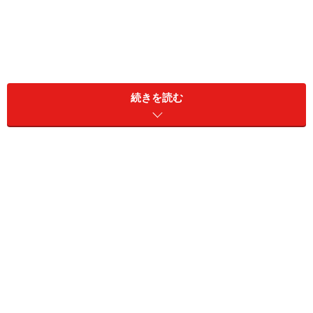
続きを読む
また食事の時にスプーンを使うことや、ハサミを使えば
紙が切れることを覚え、道具に興味を持つようになりま
す。言葉も2語文を話せるようになってきますので、学
習の幅も更に広がってきますね。
「ハイハイ」は身体も脳も鍛える
1歳から2歳にかけての身体の際立った成長は「ハイハイ