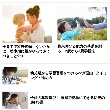
「這えば立て、立てば歩めの親心」という諺があるよう
に、子供が少しでも早く一人で歩くようになることを望
む親は多いようですが、歩く前の「ハイハイ」「高這
い」には大きなメリットがあるのです。
将来伸びる能力の基礎を創
子育てで将来後悔しないため
「這う」行為は、手足や胸、お腹の筋肉を鍛え、強化す
る！2歳から3歳学習法
に！幼少期に親がやっておく
るだけでなく、脳にとっても良い刺激を与えます。モノ
べきこと9つ
との距離感覚がついてきたり、部屋の中の探索や這って
いて目についた小さなモノを「つまむ」動作はシナプス
幼児期から学習習慣をつけるべき理由…タイミ
の増加に繋がります。一生のうちで、非常に期間が短い
ング・進め方
這って移動する時期を大切にし、思う存分ハイハイを楽
しませてあげましょう。
子供の算数遊び！ 家庭で簡単にできる幼児の
遊び5選
>>>将来伸びる能力に繋げる具体的な関わり方をご紹介し
ます！