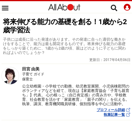
将来伸びる能力の基礎を創る！1歳から2
歳学習法
子供には成長に沿った発達があります。その発達に合った適切な働きか
けをすることで、能力は最も開花するものです。将来伸びる能力の基礎
をしっかり築くために、1歳から2歳の頃、親はどのように子どもに関わ
ればよいのでしょうか？
更新日：
2017年04月06日
田宮 由美
子育て ガイド
保育士
公立幼稚園・小学校での勤務、幼児教室展開、小児病棟慰問の
ボランティアなどを経て、現在は【家庭教育協会「子育ち親育
ち」】代表。 心の根っこ（自己肯定感）の育み方や、学校教
育、社会教育を活かす「家庭教育」「親子の関り」を伝える。
執筆、講演、教育機関職員研修、個別指導を中心に活動中。
プロフィール詳細
執筆記事一覧