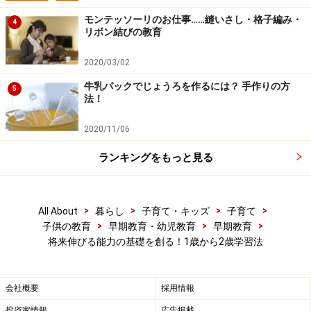
モンテッソーリのお仕事……縫いさし・格子編み・
4
リボン結びの教育
2020/03/02
牛乳パックでじょうろを作るには？ 手作りの方
5
法！
2020/11/06
ランキングをもっと見る
>
>
>
>
All About
暮らし
子育て・キッズ
子育て
>
>
>
子供の教育
早期教育・幼児教育
早期教育
将来伸びる能力の基礎を創る！1歳から2歳学習法
会社概要
採用情報
投資家情報
広告掲載