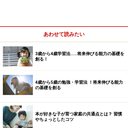
から一人歩き」に移行することです。またその移行期間
にお腹とお尻を上げ、両手足を床につけた状態で移動す
る「高這い」もするようになります。
あわせて読みたい
3歳から4歳学習法……将来伸びる能力の基礎を
創る！
4歳から5歳の勉強・学習法 ！将来伸びる能力
の基礎を創る
本が好きな子が育つ家庭の共通点とは？ 習慣
やちょっとしたコツ
個人差は大きいですが、1歳を過ぎた頃から、伝い歩き
をし1歩2歩と一人でヨチヨチ歩き出すようになります。