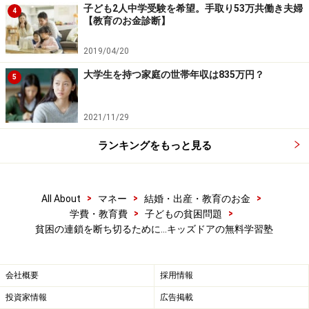
子ども2人中学受験を希望。手取り53万共働き夫婦
4
【教育のお金診断】
また、学習会だけでなく、「教育費準備・教育相談」
「食料（健康）支援・家計相談」などの窓口となり、関
2019/04/20
係専門機関へつなぐという大きな役割も果たされていま
大学生を持つ家庭の世帯年収は835万円？
5
す。
2021/11/29
ランキングをもっと見る
>
>
>
All About
マネー
結婚・出産・教育のお金
>
>
学費・教育費
子どもの貧困問題
貧困の連鎖を断ち切るために…キッズドアの無料学習塾
会社概要
採用情報
投資家情報
広告掲載