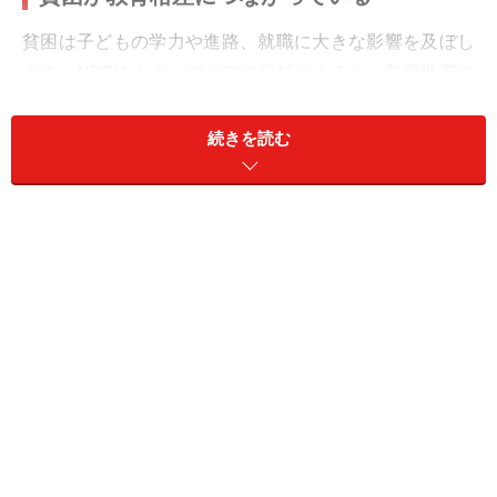
貧困は子どもの学力や進路、就職に大きな影響を及ぼし
ます。NPO法人キッズドアの資料によると、貧困世帯の
子どもの学力低下の理由は、お金がなく塾に行かせられ
ないという理由だけではないとのこと。
続きを読む
「家がせまくて勉強部屋がなく、きょうだいに勉強を邪
魔される」「母親のダブルワーク・トリプルワークで、
帰宅が深夜になって、子どもがテレビばかり見ている」
「家にパソコンがない」といった生活環境が大きく影響
していると指摘しています。保護者の年収と家庭での学
習時間には、大きな因果関係があることを次のデータが
示しています（画像のグラフ参照）。