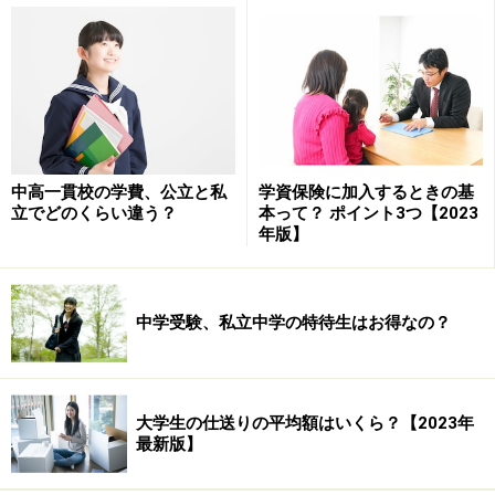
年収が高いほど学習時間が長い。文部科学省 お茶の水女子
大学委託研究（平成21年度）より作成
さらに問題なのは、「お金がないから」とあきらめてし
まった子どもたちは、自己肯定感が低く、将来に対して
中高一貫校の学費、公立と私
学資保険に加入するときの基
希望を持てず就職が難しくなるケースも少なくないとい
立でどのくらい違う？
本って？ ポイント3つ【2023
うこと。収入の高い職業に就けないため、その子ども世
年版】
代も貧困になる「貧困の連鎖」が起こってしまうので
す。
中学受験、私立中学の特待生はお得なの？
イギリスでの経験から「日本は教育費が高
過ぎる」と痛感
大学生の仕送りの平均額はいくら？【2023年
最新版】
そんな「貧困の連鎖」を断ち切るために立ち上がった団
体が「NPO法人キッズドア」。理事長の渡辺由美子さん