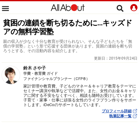
貧困の連鎖を断ち切るために…キッズド
アの無料学習塾
親の収入が少なく十分な教育が受けられない。そんな子どもたちを「無
償の学習塾」という形で応援する団体があります。貧困の連鎖を断ち切
ろうとする、その活動内容を紹介します。
更新日：
2015年09月24日
鈴木 さや子
学費・教育費 ガイド
ファイナンシャルプランナー（CFP®）
家計管理や教育費、子どものマネー＆キャリア教育をテーマに
セミナー講演や執筆などで活躍中。また、女性のお金＆キャリ
アに関する不安をなくすべく、相談も随時お受けしています。
子育て・家事・仕事に頑張る女性のライフプラン作りをサポー
トします。iDeCoのサポートもしています。
プロフィール詳細
執筆記事一覧