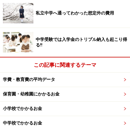
は、自身も2人のお子さんがいるママです。
私立中学へ通ってわかった想定外の費用
お子さんが小さい頃、転勤で1年間住んだイギリスで通
った小学校では、ほとんど集金がありませんでした。家
中学受験では入学金のトリプル納入も起こり得
にあるモノで工作やバザーをし、みんなが持ち寄った文
る!!
房具で助け合って勉強をする経験をした後に帰国し、
「日本の教育にはなぜこんなにお金がかかるのか」と驚
この記事に関連するテーマ
いたそうです。また、身近にいた母子家庭の子どもが、
学年が上がるにつれて勉強が不得意になるのを目の当た
学費・教育費の平均データ
りに……。
保育園・幼稚園にかかるお金
最初は学習支援ではなく、大変なママの代わりに子ども
たちを預かったりしていたとのこと。そして、いまや年
小学校でかかるお金
間のべ2万人以上の子どもたちが、キッズドアが開催す
る無料の学習会やキャリア教育、体験活動に参加してい
中学校でかかるお金
ます。