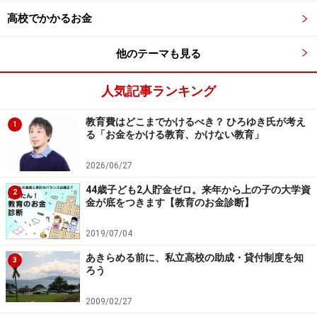
高校でかかるお金
他のテーマも見る
小学生から大学生までを対象に無料の学習
塾を運営
人気記事ランキング
キッズドアでは教育格差を縮めるために、小学生から大
教育費はどこまでかけるべき？ ひろゆき氏が考え
学生まで縦断的にその時期に応じた必要な支援を積極的
1
る「お金をかける教育、かけない教育」
に行っています。
2026/06/27
小学生：学校・学童、児童福祉施設、地域での無料の学
44歳子ども2人貯金ゼロ。来年から上の子の大学資
2
金が底をつきます【教育のお金診断】
習支援
中学生：高校受験対策講座［タダゼミ］と進学意欲向上
2019/07/04
ワーク
あきらめる前に、私立高校の助成・貸付制度を知
3
高校生：大学受験対策講座［ガチゼミ］
ろう
大学生：自立した社会人をめざすキャリア教育、大学生
2009/02/27
ボランティアの採用