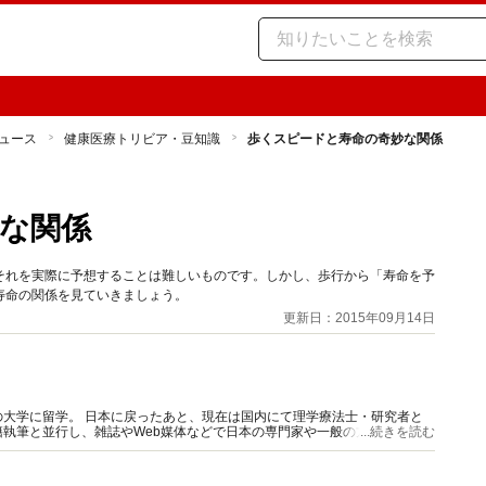
ュース
健康医療トリビア・豆知識
歩くスピードと寿命の奇妙な関係
な関係
それを実際に予想することは難しいものです。しかし、歩行から「寿命を予
寿命の関係を見ていきましょう。
更新日：2015年09月14日
大学に留学。 日本に戻ったあと、現在は国内にて理学療法士・研究者と
執筆と並行し、雑誌やWeb媒体などで日本の専門家や一般の方々に最新知
...続きを読む