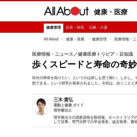
健康・医療
健康管理
症状・病気
治療・介護
All About
健康・医療
健康管理
医療情報・ニ
医療情報・ニュース
／健康医療トリビア・豆知識
歩くスピードと寿命の奇妙
自分の寿命を知りたい、というのは誰しも思う願い。しかし、
想できる」という研究が発表されました。今回は、歩くことと
三木 貴弘
運動と健康 ガイド
理学療法士
理学療法士の国家資格を取得後、オーストラリアの
して従事。専門分野での学会発表、論文執筆、書籍
識を伝えている。博士（Health Science）号。