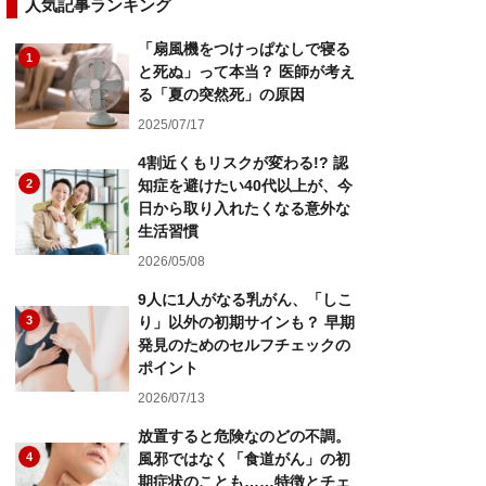
人気記事ランキング
「扇風機をつけっぱなしで寝る
1
と死ぬ」って本当？ 医師が考え
る「夏の突然死」の原因
2025/07/17
4割近くもリスクが変わる!? 認
2
知症を避けたい40代以上が、今
日から取り入れたくなる意外な
生活習慣
2026/05/08
9人に1人がなる乳がん、「しこ
3
り」以外の初期サインも？ 早期
発見のためのセルフチェックの
ポイント
2026/07/13
放置すると危険なのどの不調。
4
風邪ではなく「食道がん」の初
期症状のことも……特徴とチェ