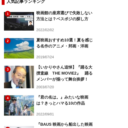
人気記事ランキング
映画館の座席選びで失敗しない
1
方法とは？ベスポジの探し方
2022/02/02
夏映画おすすめ10選！夏を感じ
2
る名作のアニメ・邦画・洋画
2019/07/24
【いかりやさん追悼】『踊る大
3
捜査線 THE MOVIE2』 踊る
メンバーが揃って舞台挨拶！
2003/07/20
『君の名は。』みたいな映画
4
は？きっとハマる10の作品
2022/09/01
『BAUS 映画から船出した映画