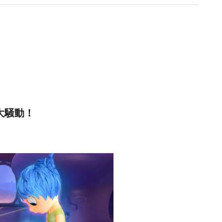
大騒動！
）