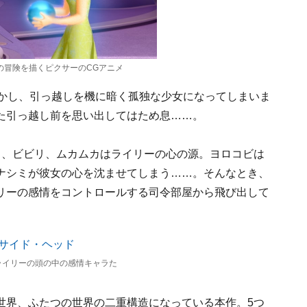
の冒険を描くピクサーのCGアニメ
しかし、引っ越しを機に暗く孤独な少女になってしまいま
た引っ越し前を思い出してはため息……。
リ、ビビリ、ムカムカはライリーの心の源。ヨロコビは
ナシミが彼女の心を沈ませてしまう……。そんなとき、
リーの感情をコントロールする司令部屋から飛び出して
ライリーの頭の中の感情キャラた
世界、ふたつの世界の二重構造になっている本作。5つ