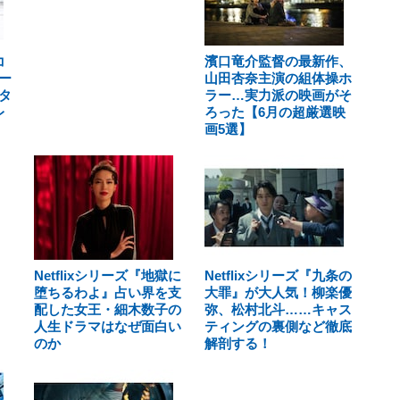
コ
濱口竜介監督の最新作、
ー
山田杏奈主演の組体操ホ
タ
ラー…実力派の映画がそ
レ
ろった【6月の超厳選映
画5選】
Netflixシリーズ『地獄に
Netflixシリーズ『九条の
堕ちるわよ』占い界を支
大罪』が大人気！柳楽優
配した女王・細木数子の
弥、松村北斗……キャス
人生ドラマはなぜ面白い
ティングの裏側など徹底
のか
解剖する！