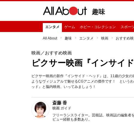
趣味
エンタメ
ゲーム
ホビー・コレクション
スポー
All About
趣味
エンタメ
映画
おすすめ映
映画
／おすすめ映画
ピクサー映画『インサイド
ピクサー映画の新作『インサイド・ヘッド』は、11歳の少女の
ようなヴィジュアルで魅せるCGアニメの傑作です！ という
ッド』と脳内映画、いってみましょう！
斎藤 香
映画 ガイド
フリーランスライター。芸能誌、映画誌の編集者を
ビュー経験も多数あり。