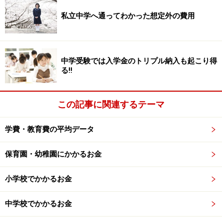
限30万円、1年超で上限60万円）も給付されます。
私立中学へ通ってわかった想定外の費用
募集締め切り：4～10月に開始する留学の場合、前年10
月
中学受験では入学金のトリプル納入も起こり得
対象人数：約400人（書類審査や面接審査などで選考）
る!!
●海外留学支援制度
この記事に関連するテーマ
日本学生支援機構「
海外留学支援制度
」も給付型奨学金
です。日本から海外へ留学する日本人学生や日本の大学
学費・教育費の平均データ
へ留学する外国人留学生を支援する奨学金制度です。対
象は8日以上1年以内のプログラムで、渡航先によって月
保育園・幼稚園にかかるお金
額6万～10万円の奨学金が受け取れます。
小学校でかかるお金
申請は、すべて在籍する大学が行います。大学で審査が
中学校でかかるお金
ありますので、詳しくは大学の担当窓口で確認してくだ
さい。