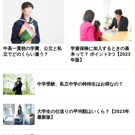
まずはチェック！給付型奨学金
海外留学を検討する際にまずチェックしたいのが、給付
型の奨学金制度です。給付型であれば返済しなくていい
ので、いくつか候補となるものをあたってみましょう。
中高一貫校の学費、公立と私
学資保険に加入するときの基
募集などは留学の時期よりだいぶ前に開始するものもあ
立でどのくらい違う？
本って？ ポイント3つ【2023
るので、よく調べておくことが大事です。
年版】
●トビタテ！留学JAPAN日本代表プログラム
一番の注目は、2014年度にスタートした官民協働海外留
中学受験、私立中学の特待生はお得なの？
学支援制度「
トビタテ！留学JAPAN日本代表プログラ
ム
」でしょう。企業の寄付を財源として作られた給付型
の留学制度です。
大学生の仕送りの平均額はいくら？【2023年
最新版】
渡航先によって月額12万～16万円の奨学金が受け取れる
ほか、渡航費15万～25万円や授業料実費（1年以内で上