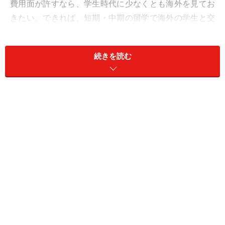
費用面が許すなら、学生時代に少なくとも海外を見てお
きたい。できれば、短期・中期の留学で海外の学生と交
流しておきたい…そんな学生は増えているように思いま
す。
続きを読む
では、その費用はどのように手当てすればよいのでしょ
うか。
学部によっては初めから留学が単位に含まれていたり、
交換留学中に留学先で取った単位も単位として算入でき
る大学も増えつつあります。国も留学に対する給付型の
奨学金を充実させています。