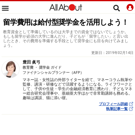
留学費用は給付型奨学金を活用しよう！
教育資金として準備しているのは大学までの資金ではないでしょうか。
もしも留学が必須の大学に進んだり、子どもが「留学したい」と言い出
したとき、その費用を準備する手段として奨学金にも目を向けてみまし
ょう。
更新日：
2019年02月14日
豊田 眞弓
教育費 ・ 奨学金 ガイド
ファイナンシャルプランナー（AFP）
マネー誌・女性誌の外部ライターを経て、マネーコラム執筆や
監修、講演・研修などで活躍するようになる。ライフワークと
して、子供や生徒・学生の金融経済教育に携わり、子どもマネ
ー総合研究会理事や、亜細亜大学ほかで非常勤講師も務める。
趣味は講談、猫に添い寝。
プロフィール詳細
執筆記事一覧