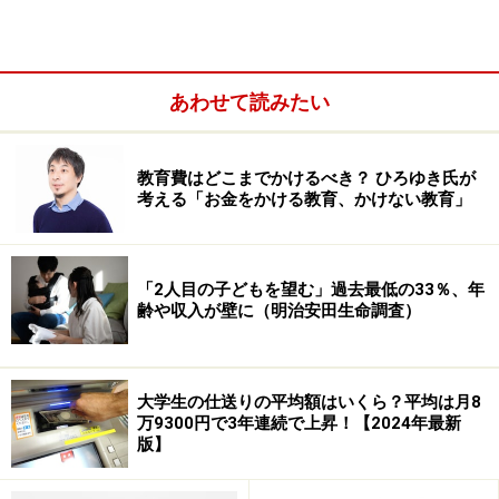
あわせて読みたい
教育費はどこまでかけるべき？ ひろゆき氏が
考える「お金をかける教育、かけない教育」
海外留学にかかる費用は、どの国のどの大学で、どれく
らいの期間、何を学ぶのかなどで大きく異なります。
「2人目の子どもを望む」過去最低の33％、年
齢や収入が壁に（明治安田生命調査）
自費で欧米の全寮制の大学などに入ると年間費用が400
万～500万円かかると言われますが、大学の交換留学な
どになれば渡航費と滞在費の負担だけで済むような留学
大学生の仕送りの平均額はいくら？平均は月8
の形も増えそうです。1カ月、3カ月などの短期であれば
万9300円で3年連続で上昇！【2024年最新
版】
もちろん学費・滞在費は抑えられます。