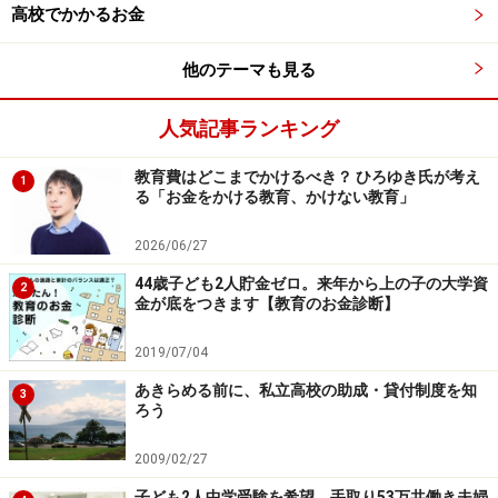
高校でかかるお金
●外国政府や自治体、民間団体の奨学金
他のテーマも見る
外国政府や自治体、民間団体による給付型奨学金もあり
ます（貸与型も混在します）。留学でどんな奨学金が利
人気記事ランキング
用できるかは大学の留学専用窓口で相談できるほか、日
教育費はどこまでかけるべき？ ひろゆき氏が考え
本学生支援機構が運営する
「海外留学支援サイト」
でも
1
る「お金をかける教育、かけない教育」
検索できます。
2026/06/27
44歳子ども2人貯金ゼロ。来年から上の子の大学資
2
貸与型の奨学金も選択肢に
金が底をつきます【教育のお金診断】
貸与型はあくまでも貸し出しで、いずれ返済しなくては
2019/07/04
ならない奨学金です。給付型奨学金の採用は比較的直前
あきらめる前に、私立高校の助成・貸付制度を知
3
ろう
に決定するため、念のため貸与型も申し込みをしておく
といいでしょう。
2009/02/27
子ども2人中学受験を希望。手取り53万共働き夫婦