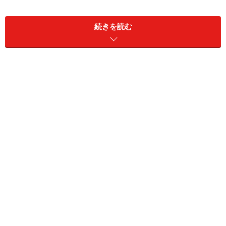
■
パクチー冷ややっこの作り方
続きを読む
豆腐を器にもる
1
豆腐、イカの塩辛をのせ、パクチーを盛り、ナンプラー
をかけていただく。