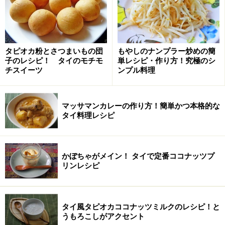
※記事内容は執筆時点のものです。最新の内容をご確認くださ
い。
※衛生面および保存状態に起因して食中毒や体調不良を引き起こ
す場合があります。必ず清潔な状態で、正しい方法で行い、なる
べく早めにお召し上がりください。また、持ち運びの際は保存方
タピオカ粉とさつまいもの団
もやしのナンプラー炒めの簡
法に注意してください。
子のレシピ！ タイのモチモ
単レシピ・作り方！究極のシ
チスイーツ
ンプル料理
【編集部おすすめの購入サイト】
マッサマンカレーの作り方！簡単かつ本格的な
Amazonで人気レシピの書籍をチェック！
タイ料理レシピ
楽天市場で人気レシピの書籍をチェック！
かぼちゃがメイン！ タイで定番ココナッツプ
リンレシピ
タイ風タピオカココナッツミルクのレシピ！と
うもろこしがアクセント