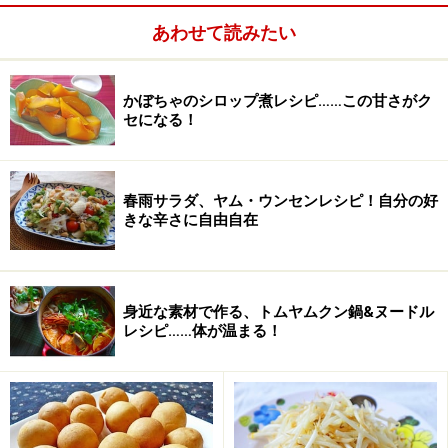
あわせて読みたい
かぼちゃのシロップ煮レシピ……この甘さがク
セになる！
ワンポイントアドバイス
春雨サラダ、ヤム・ウンセンレシピ！自分の好
きな辛さに自由自在
「何に使っていいかよくわからない」とご相談をいただ
くことが多いナンプラーですが、こうしてお醤油がわり
に使うと、あっというまに使い切ります。一度開封した
身近な素材で作る、トムヤムクン鍋&ヌードル
ナンプラーは、どんどん風味が落ちて、塩分が強くなっ
レシピ……体が温まる！
てくるので、「いつのかわからない」という場合は、炒
め物などはともかく、冷奴やサラダのようなものに使う
のは控えたほうがいいでしょう。