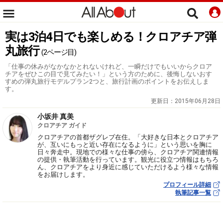
実は3泊4日でも楽しめる！クロアチア弾
丸旅行
(2ページ目)
「仕事の休みがなかなかとれないけれど、一瞬だけでもいいからクロア
チアをぜひこの目で見てみたい！」という方のために、後悔しないおす
すめの弾丸旅行モデルプラン2つと、旅行計画のポイントをお伝えしま
す。
更新日：
2015年06月28日
小坂井 真美
クロアチア ガイド
クロアチアの首都ザグレブ在住。「大好きな日本とクロアチア
が、互いにもっと近い存在になるように」という思いを胸に
日々奔走中。現地での様々な仕事の傍ら、クロアチア関連情報
の提供・執筆活動を行っています。観光に役立つ情報はもちろ
ん、クロアチアをより身近に感じていただけるよう様々な情報
をお届けします。
プロフィール詳細
執筆記事一覧