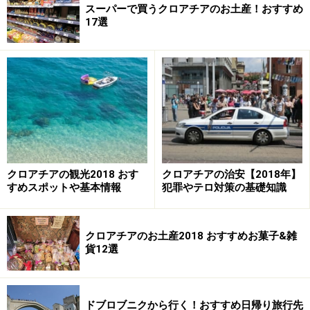
スーパーで買うクロアチアのお土産！おすすめ
17選
クロアチアの観光2018 おす
クロアチアの治安【2018年】
すめスポットや基本情報
犯罪やテロ対策の基礎知識
クロアチアのお土産2018 おすすめお菓子&雑
貨12選
ドブロブニクから行く！おすすめ日帰り旅行先