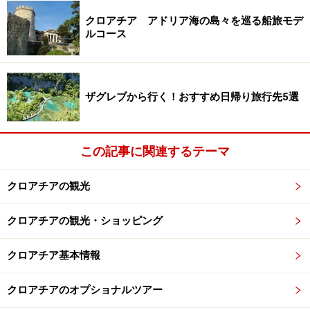
ドブロブニクからの日帰り旅行先として人気の町、ボス
クロアチア アドリア海の島々を巡る船旅モデ
ニア・ヘルツェゴヴィナのモスタル。世界遺産にも登録
ルコース
されているモスタル旧市街には、クロアチアとはまた異
なるエキゾチックで美しい景色が広がります。どこか中
東的な薫り漂うエキゾチックな雰囲気に包まれた町を歩
ザグレブから行く！おすすめ日帰り旅行先5選
いていると、ヨーロッパにいることを忘れそうになりま
す。ドブロブニクからモスタルへの日帰りツアーはたく
この記事に関連するテーマ
さん催行されているため、そのようなツアーに参加する
のがおすすめです。
クロアチアの観光
※記事内容は執筆時点のものです。最新の内容をご確認くださ
クロアチアの観光・ショッピング
い。
※海外を訪れる際には最新情報の入手に努め、「
外務省 海外安全
クロアチア基本情報
ホームページ
」を確認するなど、安全確保に十分注意を払ってく
ださい。
クロアチアのオプショナルツアー