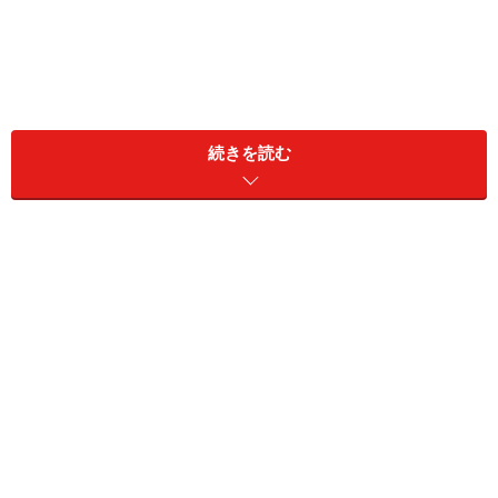
続きを読む
無人島でのんびり楽しもう ロクルム島
ドブロブニク旧市街の真正面に浮かぶロクルム島
ドブロブニク旧市街のすぐ正面に浮かぶ無人島、ロクル
ム島。この島では素晴らしいビーチはもちろん、たくさ
んの美しい孔雀に出会うことができます。また ヌーディ