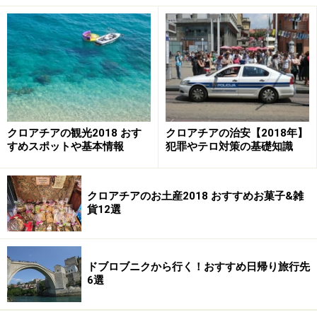
ドブロブニク空港のすぐ近くにある小さな村。毎年5～
10月頃まで、毎週日曜日に村の教会前の広場でフォーク
ロアダンス（伝統的なダンス）が催され、華やかな伝統
衣装に身を包んだ人々が、音楽に合わせて楽しそうに踊
る様子を楽しめます。伝統的な刺繍やジャム、ラベンダ
ーのポプリなど地元の人々の手作りのお土産を売る屋台
クロアチアの観光2018 おす
クロアチアの治安【2018年】
も並び、 楽しく和やかな雰囲気が村を包みます。この時
すめスポットや基本情報
犯罪やテロ対策の基礎知識
期、日曜日にドブロブニクへ滞在する方はぜひ足を延ば
してみてはいかがでしょうか。
クロアチアのお土産2018 おすすめお菓子&雑
貨12選
異国情緒漂うエキゾチックな町 モスタル
ドブロブニクから行く！おすすめ日帰り旅行先
6選
町の中心に架かる石橋、スターリ・モスト