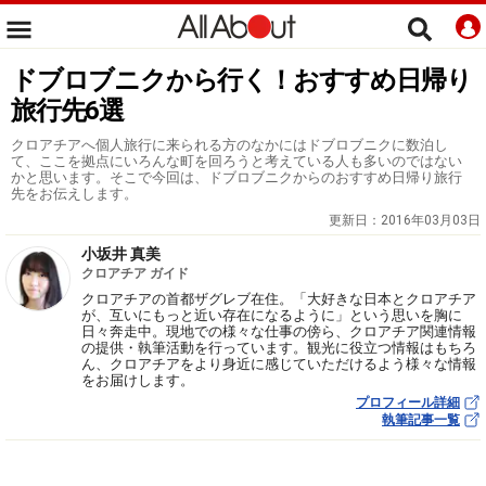
ドブロブニクから行く！おすすめ日帰り
旅行先6選
クロアチアへ個人旅行に来られる方のなかにはドブロブニクに数泊し
て、ここを拠点にいろんな町を回ろうと考えている人も多いのではない
かと思います。そこで今回は、ドブロブニクからのおすすめ日帰り旅行
先をお伝えします。
更新日：
2016年03月03日
小坂井 真美
クロアチア ガイド
クロアチアの首都ザグレブ在住。「大好きな日本とクロアチア
が、互いにもっと近い存在になるように」という思いを胸に
日々奔走中。現地での様々な仕事の傍ら、クロアチア関連情報
の提供・執筆活動を行っています。観光に役立つ情報はもちろ
ん、クロアチアをより身近に感じていただけるよう様々な情報
をお届けします。
プロフィール詳細
執筆記事一覧