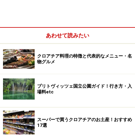
ストビーチがあるロクルム島は、ヌーディストに秘かな
人気スポット！ 旧市街の喧騒を忘れ、ゆったりとした開
放的なひとときを過ごしたい方にぴったりです。
あわせて読みたい
クロアチア料理の特徴と代表的なメニュー・名
物グルメ
プリトヴィッツェ国立公園ガイド！行き方・入
場料etc
スーパーで買うクロアチアのお土産！おすすめ
5月～10月の日曜日はお見逃しなく！ チリ
17選
ピ村