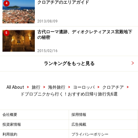
クロアチアのエリアガイド
4
2013/08/09
古代ローマ遺跡、ディオクレティアヌス宮殿地下
5
の秘密
2015/02/16
ランキングをもっと見る
>
>
>
>
>
All About
旅行
海外旅行
ヨーロッパ
クロアチア
ドブロブニクから行く！おすすめ日帰り旅行先6選
会社概要
採用情報
投資家情報
広告掲載
利用規約
プライバシーポリシー