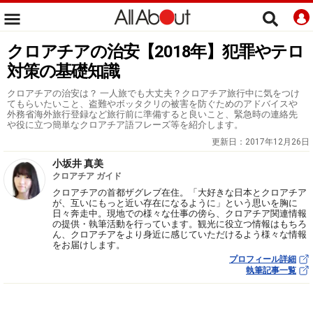
クロアチアの治安【2018年】犯罪やテロ
対策の基礎知識
クロアチアの治安は？ 一人旅でも大丈夫？クロアチア旅行中に気をつけ
てもらいたいこと、盗難やボッタクリの被害を防ぐためのアドバイスや
外務省海外旅行登録など旅行前に準備すると良いこと、緊急時の連絡先
や役に立つ簡単なクロアチア語フレーズ等を紹介します。
更新日：
2017年12月26日
小坂井 真美
クロアチア ガイド
クロアチアの首都ザグレブ在住。「大好きな日本とクロアチア
が、互いにもっと近い存在になるように」という思いを胸に
日々奔走中。現地での様々な仕事の傍ら、クロアチア関連情報
の提供・執筆活動を行っています。観光に役立つ情報はもちろ
ん、クロアチアをより身近に感じていただけるよう様々な情報
をお届けします。
プロフィール詳細
執筆記事一覧