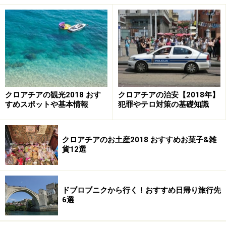
をするためにしばらく荷物から離れるという行為。ちょ
っとだけだから……と一瞬でも目を離さないでください。
長距離バスでの移動の際の休憩中に席に貴重品が入った
荷物を置いたままにしておくのも絶対にやめてくださ
い。
また、旅行中一番気を付けて頂きたい犯罪被害がスリ。
クロアチアの観光2018 おす
クロアチアの治安【2018年】
すめスポットや基本情報
犯罪やテロ対策の基礎知識
治安が良いと言われているクロアチアでも、旅行者のス
リ被害が後を絶ちません。人ごみの中や混雑したバスや
電車内ではバックに目が届くように、必ず体の前側にバ
クロアチアのお土産2018 おすすめお菓子&雑
ックを抱えるようにしましょう。街歩きをしている最中
貨12選
も油断は禁物です！ リュックサックなど背負っている荷
物、ズボンのうしろポケットに入れた財布などは目が行
き届きにくいので狙われやすいです。
ドブロブニクから行く！おすすめ日帰り旅行先
6選
また、トラムやバスの乗車中に、旅の疲れからついうと