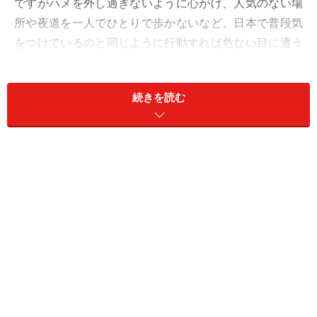
ですがハメを外し過ぎないように心がけ、人気のない場
所や夜道を一人でひとりで歩かないなど、日本で普段気
をつけているのと同じように行動すれば危ない目に遭う
ことは滅多にありませんし、女性でも一人旅を安心して
もらえます。
続きを読む
ですが、防犯対策について知ることは、より安全に旅行
を楽しんでもらうために大切です。次に特に気をつけて
もらいたいことをまとめましたので、ぜひ頭の片隅に置
いてクロアチア旅行を安全に楽しんでください！