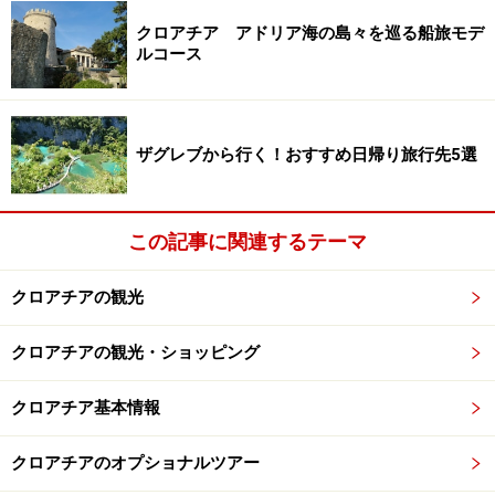
うとしてしまうこともあると思いますが、寝ている間に
クロアチア アドリア海の島々を巡る船旅モデ
スリに遭ったという被害も報告されています。特にリュ
ルコース
ックサックの外ポケットには財布、パスポート、貴金属
などの貴重品は絶対に入れないようにしてください。
ザグレブから行く！おすすめ日帰り旅行先5選
万が一パスポートの盗難にあった場合、まずは最寄の警
察へ行き被害届け証明書を発行してもらってください。
この証明書は緊急旅券の発行や海外旅行保険の保険金請
この記事に関連するテーマ
求時に必要です。その後、日本大使館にて、緊急旅券の
発行手続きを行いましょう。ちなみに、警察とのやりと
クロアチアの観光
りでコミュニケーションで戸惑うことがあると思います
クロアチアの観光・ショッピング
が、万が一の際、スムーズに手続きが進むように、クロ
アチア旅行に発つ前に在クロアチア日本大使館が提供し
クロアチア基本情報
ている
「被害状況説明書」
を事前にプリントアウトして
持ち歩くことをおすすめします。
クロアチアのオプショナルツアー