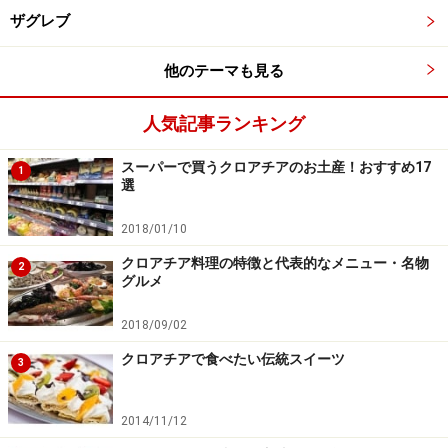
ザグレブ
夏に注意！ アクセサリーが狙われます
他のテーマも見る
クロアチアの夏は日差しが強く暑いので、Ｔシャツなど
肌の露出の多い格好で歩くことがほとんどとなります。
人気記事ランキング
首元をネックレスで飾ったり、イヤリングやブレスレッ
ト、腕時計など貴金属でオシャレをする方が多いです
スーパーで買うクロアチアのお土産！おすすめ17
1
選
が、これらのアクセサリーを狙ったひったくりの標的に
なることがあるので注意してください。防犯や紛失防止
2018/01/10
のためにも、旅行中に高価なアクセサリーをつけるのは
クロアチア料理の特徴と代表的なメニュー・名物
2
避けることをおすすめします。歩行中に突然、身に着け
グルメ
ている貴金属を強奪されたという事件が報告されていま
2018/09/02
す。特に女性が狙われやすいようですが、もちろん男性
クロアチアで食べたい伝統スイーツ
も気をつけてください。
3
＞＞タクシーを利用する際の注意点と役立つクロアチア
2014/11/12
語フレーズ