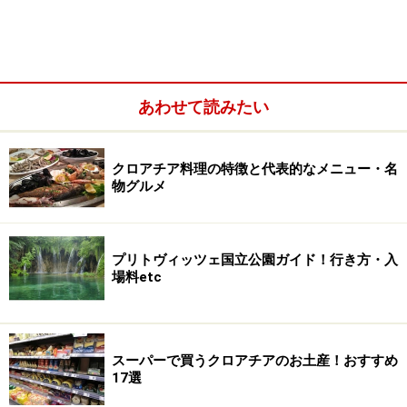
あわせて読みたい
バックなどの持ち物、置き引きやスリに注
クロアチア料理の特徴と代表的なメニュー・名
意
物グルメ
プリトヴィッツェ国立公園ガイド！行き方・入
カフェやレストランのテラス席での置き引きにも注意してく
場料etc
ださい
まず一番の鉄則は「荷物から目を離さない、持ち物から
身から離さない！」。日本人がついやってしまいがちな
スーパーで買うクロアチアのお土産！おすすめ
のが、カフェの席やホテルのロビーなどで荷物を置いた
17選
ままオーダーやチェックイン・アウト、お手洗いの利用