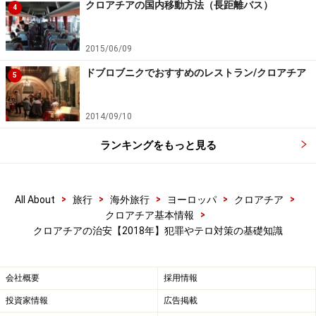
クロアチアの国内移動方法（長距離バス）
4
2015/06/09
※記事内容は執筆時点のものです。最新の内容をご確認くださ
い。
ドブロブニクでおすすめのレストラン/クロアチア
※海外を訪れる際には最新情報の入手に努め、「
外務省 海外安全
5
ホームページ
」を確認するなど、安全確保に十分注意を払ってく
ださい。
2014/09/10
ランキングをもっと見る
次のページへ
1
/
4
>
>
>
>
>
All About
旅行
海外旅行
ヨーロッパ
クロアチア
>
クロアチア基本情報
クロアチアの治安【2018年】犯罪やテロ対策の基礎知識
会社概要
採用情報
投資家情報
広告掲載