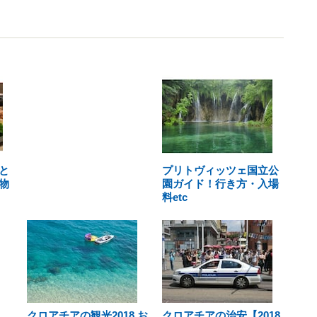
と
プリトヴィッツェ国立公
物
園ガイド！行き方・入場
料etc
クロアチアの観光2018 お
クロアチアの治安【2018