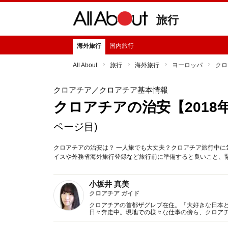
旅行
海外旅行
国内旅行
All About
旅行
海外旅行
ヨーロッパ
クロ
クロアチア
／クロアチア基本情報
クロアチアの治安【201
ページ目)
クロアチアの治安は？ 一人旅でも大丈夫？クロアチア旅行中
イスや外務省海外旅行登録など旅行前に準備すると良いこと、
小坂井 真美
クロアチア ガイド
クロアチアの首都ザグレブ在住。「大好きな日本
日々奔走中。現地での様々な仕事の傍ら、クロア
ん、クロアチアをより身近に感じていただけるよ