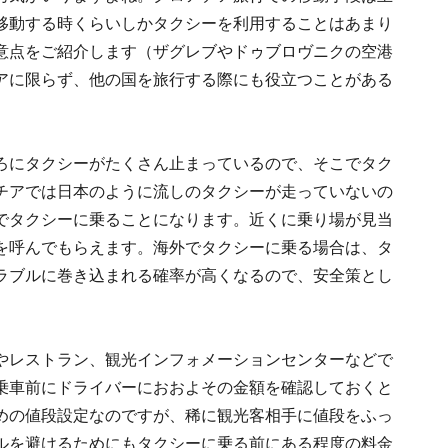
移動する時くらいしかタクシーを利用することはあまり
意点をご紹介します（ザグレブやドゥブロヴニクの空港
アに限らず、他の国を旅行する際にも役立つことがある
ろにタクシーがたくさん止まっているので、そこでタク
チアでは日本のように流しのタクシーが走っていないの
でタクシーに乗ることになります。近くに乗り場が見当
を呼んでもらえます。海外でタクシーに乗る場合は、タ
ラブルに巻き込まれる確率が高くなるので、安全策とし
やレストラン、観光インフォメーションセンターなどで
乗車前にドライバーにおおよその金額を確認しておくと
めの値段設定なのですが、稀に観光客相手に値段をふっ
ルを避けるためにもタクシーに乗る前にある程度の料金