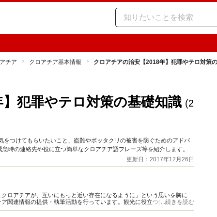
アチア
クロアチア基本情報
クロアチアの治安【2018年】犯罪やテロ対策
8年】犯罪やテロ対策の基礎知識
(2
に気をつけてもらいたいこと、盗難やボッタクリの被害を防ぐためのアドバ
緊急時の連絡先や役に立つ簡単なクロアチア語フレーズ等を紹介します。
更新日：2017年12月26日
とクロアチアが、互いにもっと近い存在になるように」という思いを胸に
チア関連情報の提供・執筆活動を行っています。観光に役立つ情報はもちろ
...続きを読む
う様々な情報をお届けします。