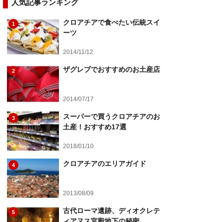
人気記事ランキング
クロアチアで食べたい伝統スイ
1
ーツ
2014/11/12
ザグレブでおすすめのお土産店
2
2014/07/17
スーパーで買うクロアチアのお
3
土産！おすすめ17選
2018/01/10
クロアチアのエリアガイド
4
2013/08/09
古代ローマ遺跡、ディオクレテ
5
ィアヌス宮殿地下の秘密