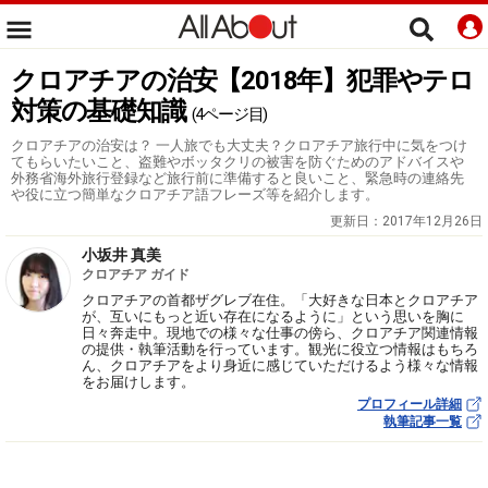
クロアチアの治安【2018年】犯罪やテロ
対策の基礎知識
(4ページ目)
クロアチアの治安は？ 一人旅でも大丈夫？クロアチア旅行中に気をつけ
てもらいたいこと、盗難やボッタクリの被害を防ぐためのアドバイスや
外務省海外旅行登録など旅行前に準備すると良いこと、緊急時の連絡先
や役に立つ簡単なクロアチア語フレーズ等を紹介します。
更新日：
2017年12月26日
小坂井 真美
クロアチア ガイド
クロアチアの首都ザグレブ在住。「大好きな日本とクロアチア
が、互いにもっと近い存在になるように」という思いを胸に
日々奔走中。現地での様々な仕事の傍ら、クロアチア関連情報
の提供・執筆活動を行っています。観光に役立つ情報はもちろ
ん、クロアチアをより身近に感じていただけるよう様々な情報
をお届けします。
プロフィール詳細
執筆記事一覧