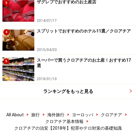
ザグレブでおすすめのお土産店
3
2014/07/17
スプリットでおすすめのホテル11選／クロアチア
4
2015/04/03
スーパーで買うクロアチアのお土産！おすすめ17
5
選
2018/01/10
ランキングをもっと見る
>
>
>
>
>
All About
旅行
海外旅行
ヨーロッパ
クロアチア
>
クロアチア基本情報
クロアチアの治安【2018年】犯罪やテロ対策の基礎知識