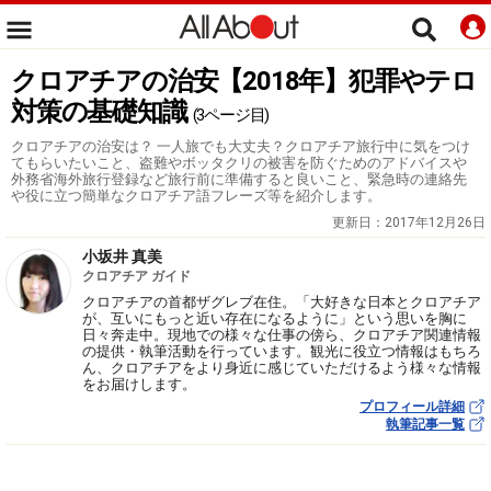
クロアチアの治安【2018年】犯罪やテロ
対策の基礎知識
(3ページ目)
クロアチアの治安は？ 一人旅でも大丈夫？クロアチア旅行中に気をつけ
てもらいたいこと、盗難やボッタクリの被害を防ぐためのアドバイスや
外務省海外旅行登録など旅行前に準備すると良いこと、緊急時の連絡先
や役に立つ簡単なクロアチア語フレーズ等を紹介します。
更新日：
2017年12月26日
小坂井 真美
クロアチア ガイド
クロアチアの首都ザグレブ在住。「大好きな日本とクロアチア
が、互いにもっと近い存在になるように」という思いを胸に
日々奔走中。現地での様々な仕事の傍ら、クロアチア関連情報
の提供・執筆活動を行っています。観光に役立つ情報はもちろ
ん、クロアチアをより身近に感じていただけるよう様々な情報
をお届けします。
プロフィール詳細
執筆記事一覧