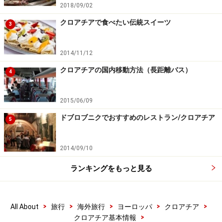
2018/09/02
クロアチアで食べたい伝統スイーツ
3
2014/11/12
クロアチアの国内移動方法（長距離バス）
4
2015/06/09
ドブロブニクでおすすめのレストラン/クロアチア
5
2014/09/10
ランキングをもっと見る
>
>
>
>
>
All About
旅行
海外旅行
ヨーロッパ
クロアチア
>
クロアチア基本情報