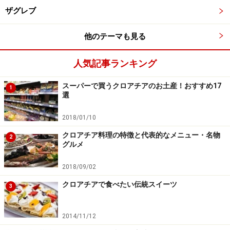
午後：ザグレブ発、帰国の途へ
ザグレブ
（機内泊）
他のテーマも見る
■4日目
人気記事ランキング
午後：帰国
スーパーで買うクロアチアのお土産！おすすめ17
1
選
この行程でポイントとなるのは、日本を出発して同日中
にクロアチアに到着する便に乗ること。日本を午後出発
2018/01/10
の便だと、クロアチアへの到着は翌日となってしまい3
クロアチア料理の特徴と代表的なメニュー・名物
2
泊4日の行程は難しくなってしまいます。チケット探し
グルメ
の際はどうぞご留意ください。
2018/09/02
また、このプランでもうひとつ注意したいのがお天気。
クロアチアで食べたい伝統スイーツ
3
お天気が悪い日はプリトヴィッツェの魅力も半減してし
まいます。また、冬季は雪で公園が封鎖されてしまうこ
2014/11/12
とも。事前に当日の公園の様子をチェックして、あまり