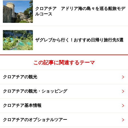
するプランです。
クロアチア アドリア海の島々を巡る船旅モデ
ルコース
時間に余裕があればザグレブ観光も楽しんで
ザグレブから行く！おすすめ日帰り旅行先5選
■1日目
午前：日本出発
午後：ザグレブ着
この記事に関連するテーマ
(ザグレブ泊)
クロアチアの観光
■2日目
クロアチアの観光・ショッピング
プリトヴィッツェへバスで日帰り観光
（ザグレブ泊）
クロアチア基本情報
■3日目
クロアチアのオプショナルツアー
午前：朝、時間に余裕があればザグレブ市内観光