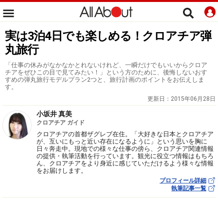
実は3泊4日でも楽しめる！クロアチア弾
丸旅行
「仕事の休みがなかなかとれないけれど、一瞬だけでもいいからクロア
チアをぜひこの目で見てみたい！」という方のために、後悔しないおす
すめの弾丸旅行モデルプラン2つと、旅行計画のポイントをお伝えしま
す。
更新日：
2015年06月28日
小坂井 真美
クロアチア ガイド
クロアチアの首都ザグレブ在住。「大好きな日本とクロアチア
が、互いにもっと近い存在になるように」という思いを胸に
日々奔走中。現地での様々な仕事の傍ら、クロアチア関連情報
の提供・執筆活動を行っています。観光に役立つ情報はもちろ
ん、クロアチアをより身近に感じていただけるよう様々な情報
をお届けします。
プロフィール詳細
執筆記事一覧