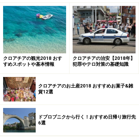
（モデルプラン１）3泊4日 念願のプリト
ヴィッツェ弾丸旅行
長時間のフライトに耐えてでも訪れたい、プリトヴィッツェ
クロアチアの観光2018 おす
クロアチアの治安【2018年】
国立湖群公園
すめスポットや基本情報
犯罪やテロ対策の基礎知識
「一生に一度は訪れたい世界の絶景」にも選ばれる、ク
クロアチアのお土産2018 おすすめお菓子&雑
ロアチアのプリトヴィッツェ国立湖群公園。「たまたま
貨12選
ネットで見たエメラルドグリーンに輝く湖の写真を見て
から、ずっと訪れたい憧れの地だった」という方も多
ドブロブニクから行く！おすすめ日帰り旅行先
く、過去にガイドも「弾丸旅行でもいいからプリトヴィ
6選
ッツェに行ってみたい」というご相談をいくつか頂いた
ことがあります。そんな方におすすめなのが次にご紹介