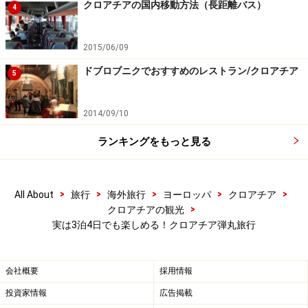
クロアチアの国内移動方法（長距離バス）
4
良くない際は残念ですが、プリトヴィツェ旅行はあきら
めてザグレブ観光を楽しむことをおすすめします。
2015/06/09
＞＞＞
次は
3泊4日、憧れのドブロブニク弾丸旅行モデル
ドブロブニクでおすすめのレストラン/クロアチア
5
プランをお伝えします。
2014/09/10
※記事内容は執筆時点のものです。最新の内容をご確認くださ
い。
ランキングをもっと見る
※海外を訪れる際には最新情報の入手に努め、「
外務省 海外安全
ホームページ
」を確認するなど、安全確保に十分注意を払ってく
ださい。
>
>
>
>
>
All About
旅行
海外旅行
ヨーロッパ
クロアチア
>
クロアチアの観光
次のページへ
1
/
2
実は3泊4日でも楽しめる！クロアチア弾丸旅行
会社概要
採用情報
投資家情報
広告掲載