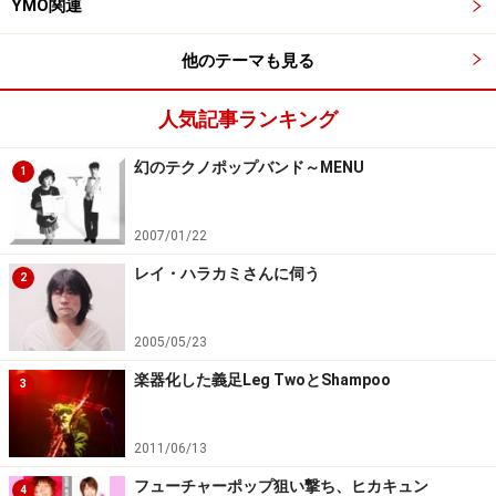
YMO関連
です。
他のテーマも見る
ガイド：
日本においてクラブカルチャーが始まったテクノ黎明期
人気記事ランキング
に活動されていたわけですが、実際の活動拠点とか他に
幻のテクノポップバンド～MENU
もレギュラーイベントとかはあったのですか？
1
E-Force以外ではVoice Project（DJ BABY-TOKIO）のイ
2007/01/22
ベントに出る事が多かったです。まだクラブ自体が少な
レイ・ハラカミさんに伺う
2
かったので色んな所に出てたと思うのですが、下北沢に
あったZOO（その後のSLITS）や川崎クラブチッタ等は
2005/05/23
Voiceのイベントがよくあったので定期的に出てたと思い
楽器化した義足Leg TwoとShampoo
3
ます。
2011/06/13
Transonicから発掘音源リリース
フューチャーポップ狙い撃ち、ヒカキュン
4