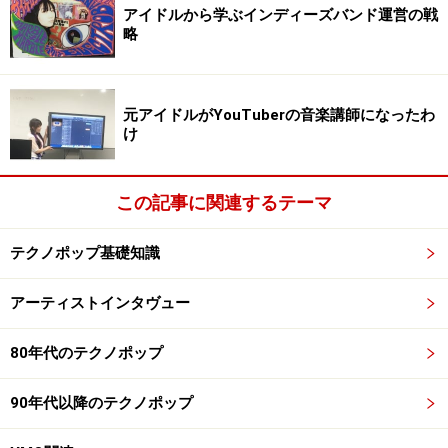
アイドルから学ぶインディーズバンド運営の戦
略
元アイドルがYouTuberの音楽講師になったわ
け
DANCE 2 NOISE 001
(amazon.co.jp)
この記事に関連するテーマ
テクノポップ基礎知識
DANCE 2 NOISE 001
アーティストインタヴュー
ハゼモト：
80年代のテクノポップ
確か、元Cutemenのピコリンに誘われたんだと思いま
す。細かい経緯はあまり覚えてないのですが、彼の行っ
90年代以降のテクノポップ
ていたE-Forceというイベントがあって、そこでよくライ
ヴをやってました。そんな中、ある時突然誘われた感じ