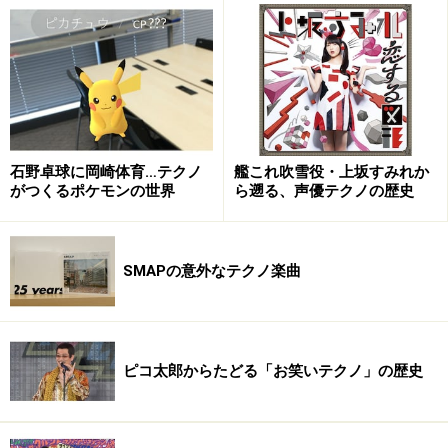
DANCE 2 NOISE
ガイド：
PC-8の「Planet!!」は、『DANCE 2 NOISE 001』に収録
されています。実は、1991年から1993年にかけてコンピ
レーションとしてリリースされた『DANCE 2 NOISE』の
石野卓球に岡崎体育…テクノ
艦これ吹雪役・上坂すみれか
シリーズは、全部持っています。ひとつのジャンルとい
がつくるポケモンの世界
ら遡る、声優テクノの歴史
うよりも、次の時代に向けたかなり広義なダンスミュー
ジックを集めた印象があります。PC-8はどういう流れで
ここに入ることになったのでしょうか？
SMAPの意外なテクノ楽曲
ピコ太郎からたどる「お笑いテクノ」の歴史