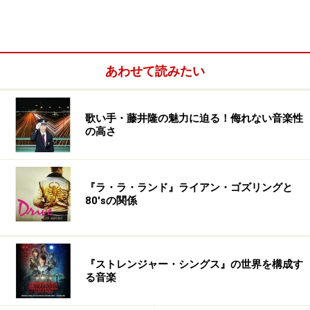
あわせて読みたい
歌い手・藤井隆の魅力に迫る！侮れない音楽性
の高さ
ハゼモトキヨシ (Sigh Society)
『ラ・ラ・ランド』ライアン・ゴズリングと
PC-8は、元々ナカくんとはギターバンドをやろうとして
80'sの関係
たりした時期もあったり近所に住んでたりで友達だった
んですが、自分が1人で打ち込みやサンプリングを中心
にした音楽を作ってるのを見てナカくんが参加してきた
『ストレンジャー・シングス』の世界を構成す
流れだったと思います。
る音楽