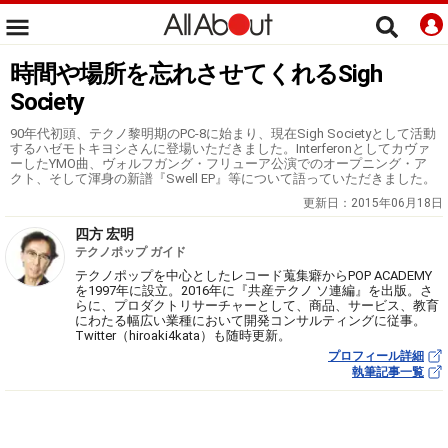
時間や場所を忘れさせてくれるSigh
Society
90年代初頭、テクノ黎明期のPC-8に始まり、現在Sigh Societyとして活動
するハゼモトキヨシさんに登場いただきました。Interferonとしてカヴァ
ーしたYMO曲、ヴォルフガング・フリューア公演でのオープニング・ア
クト、そして渾身の新譜『Swell EP』等について語っていただきました。
更新日：
2015年06月18日
四方 宏明
テクノポップ ガイド
テクノポップを中心としたレコード蒐集癖からPOP ACADEMY
を1997年に設立。2016年に『共産テクノ ソ連編』を出版。さ
らに、プロダクトリサーチャーとして、商品、サービス、教育
にわたる幅広い業種において開発コンサルティングに従事。
Twitter（hiroaki4kata）も随時更新。
プロフィール詳細
執筆記事一覧