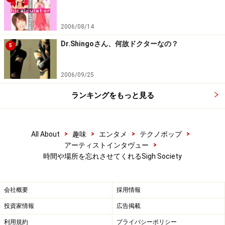
ガイド：
2006/08/14
PC-8としての活動は短かったですが、2011年に
Transonicから当時の音源を集めたアルバム
Dr.Shingoさん、何故ドクターなの？
5
『Macrocosm』がリリースされています。このシーンの
キーパーソンでもあるTrigger～Transonic Recordsを主宰
2006/09/25
した永田一直さんとは、当時から近い関係にあったので
ランキングをもっと見る
しょうか？
Macrocosm
(amazon.co.jp)
>
>
>
>
All About
趣味
エンタメ
テクノポップ
>
アーティストインタヴュー
時間や場所を忘れさせてくれるSigh Society
Macrocosm
会社概要
採用情報
ハゼモト：
投資家情報
広告掲載
とても近い所にいたのですが、当時は何故か自分がVoice
利用規約
プライバシーポリシー