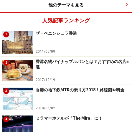
住所：Shop B1, Alexandra House, 16-20 Charter Road,
他のテーマも見る
Central
TEL：(852)2526 6456
人気記事ランキング
アクセス：MTR中環H出口、徒歩1分
営業時間：ランチ 11:00～15:00、ディナー 18:00～
ザ・ペニンシュラ香港
1
23:00
料金：400香港ドル～（約4700円）
2011/05/09
香港名物パイナップルパンとは？おすすめの名店5
2
選
ジャンボ水上レストラン
2017/12/19
香港の地下鉄MTRの乗り方2018！路線図や料金
3
同じ敷地内にウェスタン料理のレストランもあり
2018/06/02
香港のランドマークとも言われているこのレストランを
ミラマーホテルが「The Mira」に！
4
訪れたお客さんの中には、エリザベス2世女王陛下やハ
リウッドの大スター、トムクルーズもいるほど！ 夜ライ