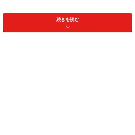
続きを読む
ヨンキー
徒歩2分でナイトスポットのランカイフォン