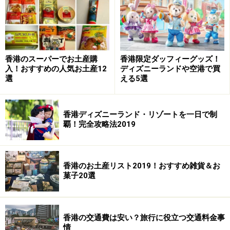
香港のスーパーでお土産購
香港限定ダッフィーグッズ！
入！おすすめの人気お土産12
ディズニーランドや空港で買
選
える5選
＜DATA＞
■
Yung Kee
住所：32-40 Wellington Street, Central
香港ディズニーランド・リゾートを一日で制
TEL： (852)2522 318
覇！完全攻略法2019
アクセス：MTR中環D2出口、徒歩5分
営業時間：11:00～23:30
定休日：旧正月の3日間
香港のお土産リスト2019！おすすめ雑貨＆お
菓子20選
料金：400香港ドル～（約4700円）
香港の交通費は安い？旅行に役立つ交通料金事
ペキンロウ （北京楼）
情