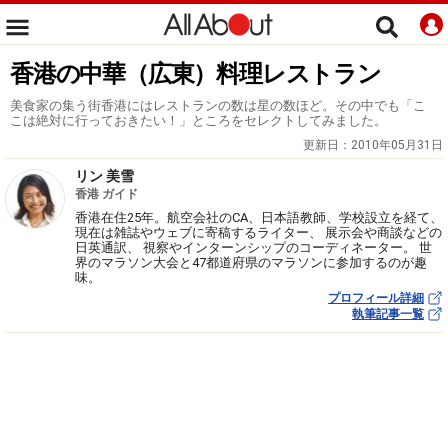
香港の中華（広東）料理レストラン
美食家の集う街香港にはレストランの数は星の数ほど。その中でも「こ
こは絶対に行っておきたい！」ところをセレクトしてみました。
更新日：
2010年05月31日
リン 美雪
香港 ガイド
香港在住25年。航空会社のCA、日本語教師、学校設立を経て、
現在は雑誌やウェブに寄稿するライター、 展示会や商談などの
日英通訳、 視察やインターンシップのコーディネーター。 世
界のマラソン大会と47都道府県のマラソンに参加するのが趣
味。
プロフィール詳細
執筆記事一覧