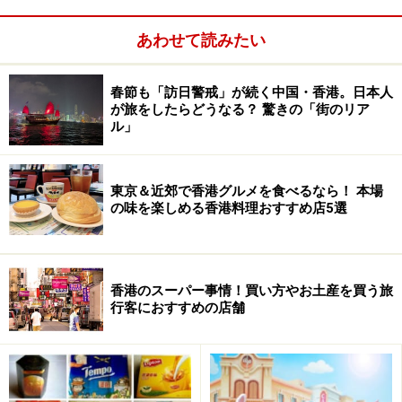
今ではローストグースといえばヨンキーというほど有名
ですが、今から約60年前創立者のカム・シュイ・ファイ
あわせて読みたい
氏は町の小さなロースト屋からスタートさせました。お
目当てのローストグースはもちろんですが、その他のミ
春節も「訪日警戒」が続く中国・香港。日本人
が旅をしたらどうなる？ 驚きの「街のリア
シュラン1ツ星のお料理は満足度120%! 数々の賞を受賞し
ル」
ているお料理を少しずついただける「受賞料理セットメ
ニュー」（二人用860香港ドル、約1万円）もあり。店先
にガチョウがぶら下がっているのが目印、ランカイフォ
東京＆近郊で香港グルメを食べるなら！ 本場
の味を楽しめる香港料理おすすめ店5選
ンの近くにあります。
香港のスーパー事情！買い方やお土産を買う旅
行客におすすめの店舗