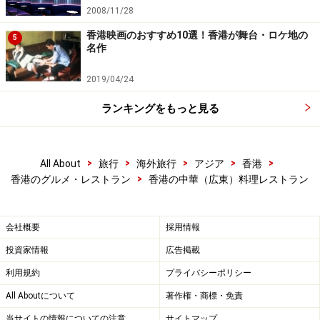
2008/11/28
トアップされた姿は水の中、ではなく水上の竜宮城とい
った感じ。桟橋から小舟に乗って渡るので、気分はます
香港映画のおすすめ10選！香港が舞台・ロケ地の
5
名作
ます浦島太郎と乙姫様。メニューは酔っ払いエビや伊勢
エビとコニャック入りのフカヒレスープが人気。600香
2019/04/24
港ドル以上オーダーしたら、80香港ドルまでタクシー代
ランキングをもっと見る
を返金してくれるので、タクシーレシートはしっかりも
らっておきましょう。
>
>
>
>
>
All About
旅行
海外旅行
アジア
香港
＜DATA＞
>
香港のグルメ・レストラン
香港の中華（広東）料理レストラン
■
Jumbo Restaurant
住所：Shum Wan Pier Drive, Wong Chuk Hang, Aberdeen
会社概要
採用情報
TEL：(852) 2553 9111
投資家情報
広告掲載
アクセス：タクシー（銅羅湾から50～70香港ドル）
利用規約
プライバシーポリシー
営業時間：月～土 11:00～23:30、日・祝 7:00～23:30
料金：400香港ドル～（約4700円）
All Aboutについて
著作権・商標・免責
当サイトの情報についての注意
サイトマップ