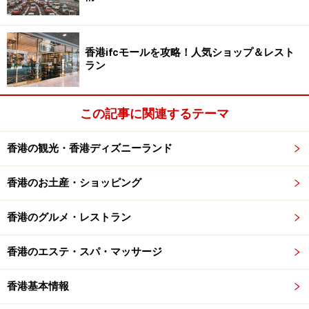
香港内にいくつも店舗を抱えていますが、ガイドのおす
すめは落ち着いた雰囲気のセントラルにあるお店。麺作
香港ifcモールを攻略！人気ショップ＆レスト
りのパフォーマンスやペキンダックをテーブルの横でさ
ラン
ばいてくれるので、シャッターチャンスの多さと比例し
てワクワク度もかなりのもの。特においしい＆おもしろ
この記事に関連するテーマ
いのは叫化鶏（こじきどり、英語表記はBegger’s
Chicken）というメニュー。泥の塊を金のかなづちでお客
香港の観光・香港ディズニーランド
さんがガンガン叩くと、中から蓮の葉に包まれた蒸し鶏
肉が登場。金のかなづちはおみやげ（実際使ったものと
香港のお土産・ショッピング
は別）として持ち帰ることができます。ただし、調理時
間がかかるため、24時間前には必ず予約を入れてくださ
香港のグルメ・レストラン
いね。
香港のエステ・スパ・マッサージ
＜DATA＞
香港基本情報
■
Peking Garden