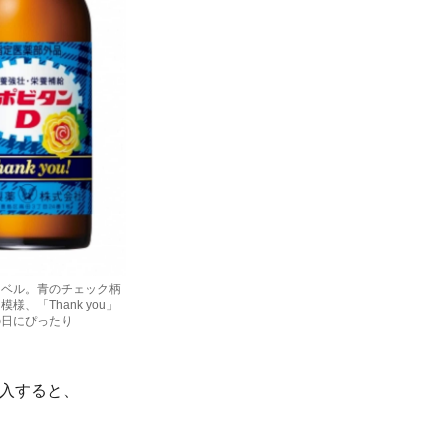
ラベル。青のチェック柄
様、「Thank you」
の日にぴったり
購入すると、