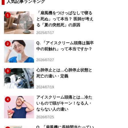
人気記事ランキング
「扇風機をつけっぱなしで寝る
1
と死ぬ」って本当？ 医師が考え
る「夏の突然死」の原因
2025/07/17
Q. 「アイスクリーム頭痛は脳卒
2
中の前触れ」って本当ですか？
2026/07/27
心肺停止とは…心肺停止状態と
3
死亡の違い・定義
2024/07/19
アイスクリーム頭痛とは…冷た
4
いもので頭がキーン！なる人・
ならない人の違い
2026/07/25
Q. 「扇風機に長時間当たってい