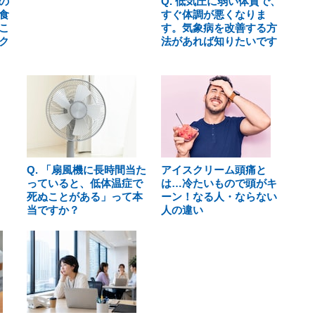
の
Q. 低気圧に弱い体質で、
食
すぐ体調が悪くなりま
こ
す。気象病を改善する方
ク
法があれば知りたいです
Q. 「扇風機に長時間当た
アイスクリーム頭痛と
っていると、低体温症で
は…冷たいもので頭がキ
死ぬことがある」って本
ーン！なる人・ならない
当ですか？
人の違い