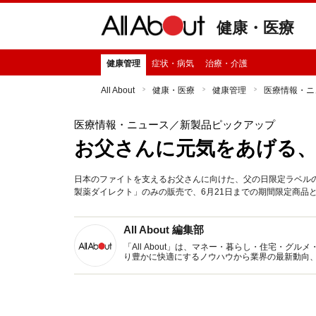
健康・医療
健康管理
症状・病気
治療・介護
All About
健康・医療
健康管理
医療情報・ニ
医療情報・ニュース
／新製品ピックアップ
お父さんに元気をあげる、
日本のファイトを支えるお父さんに向けた、父の日限定ラベル
製薬ダイレクト」のみの販売で、6月21日までの期間限定商品
All About 編集部
「All About」は、マネー・暮らし・住宅・
り豊かに快適にするノウハウから業界の最新動向
イトです。