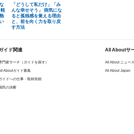
な
「どうして私だけ」「み
 軽
んな幸せそう」 病気にな
熱
ると孤独感を覚える理由
い
と、前を向く力を取り戻
す方法
ガイド関連
All Abou
専門家サーチ（ガイドを探す）
All About ニュー
All Aboutガイド募集
All About Japan
ガイドへの仕事・取材依頼
国民の決断