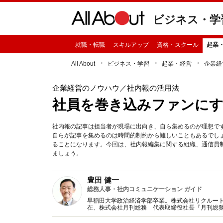
ビジネス・学
就職・転職
スキルアップ
資格・スクール
起業
All About
ビジネス・学習
起業・経営
企業経
企業経営のノウハウ
／社内報の活用法
社員を巻き込みファンにす
社内報の記事は担当者が現場に出向き、自ら集めるのが理想で
自らが記事を集めるのは時間的制約から難しいこともあるでし
ることになります。今回は、社内報編集に関する組織、通信員
ましょう。
豊田 健一
総務人事・社内コミュニケーション ガイド
早稲田大学政治経済学部卒業。株式会社リクルー
在、株式会社月刊総務 代表取締役社長『月刊総
育成大学校主席講師。総務経験を生かした総務と