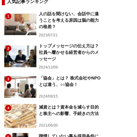
人気記事ランキング
人の話を聞けない、会話中に違
1
うことを考える原因は脳の能力
の格差？
2023/07/21
トップメッセージの伝え方は？
2
社員へ響かせる経営者からのメ
ッセージ
2024/12/09
「協会」とは？ 株式会社やNPO
3
とは違う、○○協会！
2024/09/15
減資とは？資本金を減らす目的
4
と株主への影響、手続きの方法
2021/06/30
喫煙していない事を採用条件に