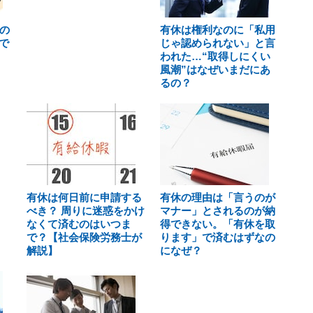
の
有休は権利なのに「私用
で
じゃ認められない」と言
われた…“取得しにくい
風潮”はなぜいまだにあ
るの？
有休は何日前に申請する
有休の理由は「言うのが
べき？ 周りに迷惑をかけ
マナー」とされるのが納
なくて済むのはいつま
得できない。「有休を取
で？【社会保険労務士が
ります」で済むはずなの
解説】
になぜ？