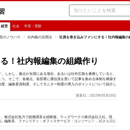
習
・経営
社会
学習・受験
営のノウハウ
社内報の活用法
社員を巻き込みファンにする！社内報編集の
る！社内報編集の組織作り
す。しかし、拠点が全国にある場合、あるいは社外広報を兼務していると、
ょう。そこで、各拠点、各部署に通信員を置いて記事を集める体制を構築す
制度、編集委員制度、そしてモニター制度の導入のポイントについて紹介し
更新日：2015年05月18日
ト、株式会社魚力で総務課長を経験後、ウィズワークス株式会社入社。現
務』編集長、ファシリティ・オフィスサービス・コンソーシアム理事、総務
...続きを読む
営業のコンサルや講演など多数。